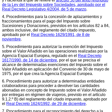
y Hacienda a que se refiere el
artículo 50 del texto refundido
de la Ley del Impuesto sobre Sociedades, aprobado por el
Real Decreto Legislativo 4/2004, de 5 de marzo
.
4. Procedimientos para la concesión de aplazamientos y
fraccionamientos para el pago del Impuesto sobre
Sucesiones y Donaciones, previstos en los artículos 82 a 84,
ambos inclusive, del reglamento del citado impuesto,
aprobado por el
Real Decreto 1629/1991, de 8 de
noviembre
.
5. Procedimiento para autorizar la exención del Impuesto
sobre el Valor Añadido en las operaciones realizadas por la
Agencia Espacial Europea, regulado en el
Real Decreto
1617/1990, de 14 de diciembre
, por el que se precisa el
alcance de determinadas exenciones del Impuesto sobre el
Valor Añadido en aplicación del Convenio de 30 de mayo de
1975, por el que crea la Agencia Espacial Europea.
6. Procedimiento para autorizar a determinadas entidades
colaboradoras para proceder a devolver las cantidades
abonadas en concepto de Impuesto sobre el Valor Añadido
por entregas en régimen de viajeros, previsto en el artículo
9.1.2.º B) del reglamento del citado impuesto, aprobado por
el
Real Decreto 1624/1992, de 29 de diciembre
.
7. Procedimiento para el reconocimiento del derecho a la