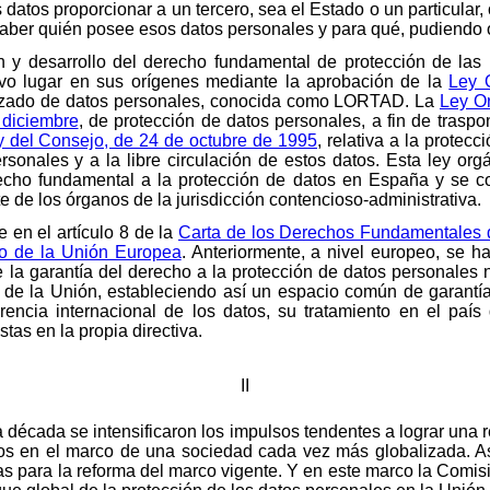
datos proporcionar a un tercero, sea el Estado o un particular,
 saber quién posee esos datos personales y para qué, pudiendo
ión y desarrollo del derecho fundamental de protección de las
uvo lugar en sus orígenes mediante la aprobación de la
Ley 
tizado de datos personales, conocida como LORTAD. La
Ley O
 diciembre
, de protección de datos personales, a fin de trasp
 del Consejo, de 24 de octubre de 1995
, relativa a la protec
ersonales y a la libre circulación de estos datos. Esta ley or
erecho fundamental a la protección de datos en España y se
 de los órganos de la jurisdicción contencioso-administrativa.
e en el artículo 8 de la
Carta de los Derechos Fundamentales 
o de la Unión Europea
. Anteriormente, a nivel europeo, se 
e la garantía del derecho a la protección de datos personales 
o de la Unión, estableciendo así un espacio común de garantía
encia internacional de los datos, su tratamiento en el país 
tas en la propia directiva.
II
a década se intensificaron los impulsos tendentes a lograr una
os en el marco de una sociedad cada vez más globalizada. As
as para la reforma del marco vigente. Y en este marco la Comi