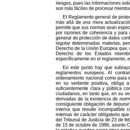
riesgos, pues las informaciones sob
son más fáciles de procesar mientras
El Reglamento general de protec
más allá de una mera actualización
permite que sus normas sean especi
por razones de coherencia y para 
general de protección de datos con
regular determinadas materias, per
Derecho de la Unión Europea que, c
Derecho de los Estados miembros
específicamente en el reglamento, 
En este punto hay que subraya
reglamentos europeos. Al contrar
ordenamiento nacional como para el 
en su vertiente positiva, obliga
suficientemente clara y pública co
ciudadanos, en tanto que, en su ver
derivadas de la existencia de norm
consiguiente obligación de depurar e
interna que resulte incompatible
internas de carácter obligatorio qu
del Tribunal de Justicia de 23 de f
de 15 de octubre de 1986, asunto Com