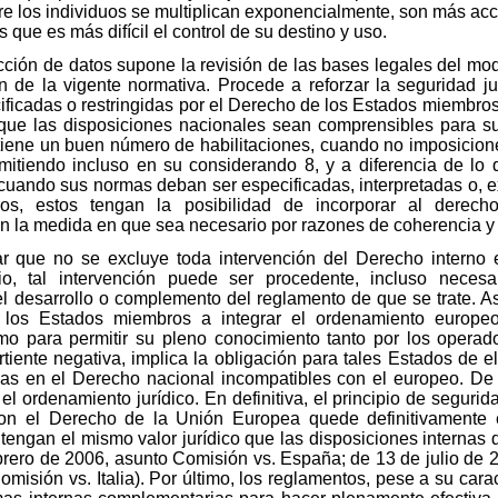
re los individuos se multiplican exponencialmente, son más acc
 que es más difícil el control de su destino y uso.
ción de datos supone la revisión de las bases legales del mo
 de la vigente normativa. Procede a reforzar la seguridad ju
ficadas o restringidas por el Derecho de los Estados miembro
que las disposiciones nacionales sean comprensibles para sus
tiene un buen número de habilitaciones, cuando no imposicione
mitiendo incluso en su considerando 8, y a diferencia de lo q
uando sus normas deban ser especificadas, interpretadas o, ex
, estos tengan la posibilidad de incorporar al derecho
en la medida en que sea necesario por razones de coherencia 
r que no se excluye toda intervención del Derecho interno 
io, tal intervención puede ser procedente, incluso necesa
desarrollo o complemento del reglamento de que se trate. Así,
 a los Estados miembros a integrar el ordenamiento europ
mo para permitir su pleno conocimiento tanto por los operad
tiente negativa, implica la obligación para tales Estados de e
as en el Derecho nacional incompatibles con el europeo. De 
l ordenamiento jurídico. En definitiva, el principio de segurid
 con el Derecho de la Unión Europea quede definitivamente 
e tengan el mismo valor jurídico que las disposiciones interna
ebrero de 2006, asunto Comisión vs. España; de 13 de julio de 
isión vs. Italia). Por último, los reglamentos, pese a su caract