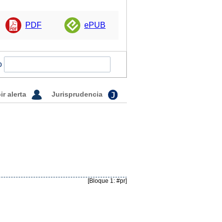
PDF
ePUB
o
ir alerta
Jurisprudencia
[Bloque 1: #pr]