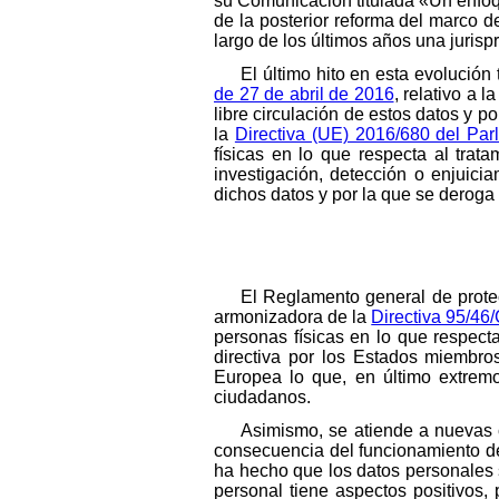
su Comunicación titulada «Un enfoq
de la posterior reforma del marco d
largo de los últimos años una jurisp
El último hito en esta evolución
de 27 de abril de 2016
, relativo a 
libre circulación de estos datos y p
la
Directiva (UE) 2016/680 del Pa
físicas en lo que respecta al trat
investigación, detección o enjuici
dichos datos y por la que se deroga
El Reglamento general de protec
armonizadora de la
Directiva 95/46
personas físicas en lo que respecta
directiva por los Estados miembro
Europea lo que, en último extremo
ciudadanos.
Asimismo, se atiende a nuevas c
consecuencia del funcionamiento del
ha hecho que los datos personales s
personal tiene aspectos positivos,