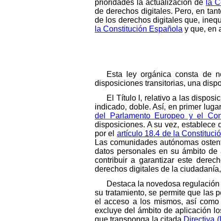
prioridades la actualización de
la C
de derechos digitales. Pero, en tan
de los derechos digitales que, ine
la Constitución Española
y que, en a
Esta ley orgánica consta de nov
disposiciones transitorias, una dispo
El Título I, relativo a las disp
indicado, doble. Así, en primer luga
del Parlamento Europeo y el Con
disposiciones. A su vez, establece
por el
artículo 18.4 de la Constituci
Las comunidades autónomas ostenta
datos personales en su ámbito de 
contribuir a garantizar este dere
derechos digitales de la ciudadanía
Destaca la novedosa regulación de
su tratamiento, se permite que las 
el acceso a los mismos, así como s
excluye del ámbito de aplicación los
que transponga la citada
Directiva 