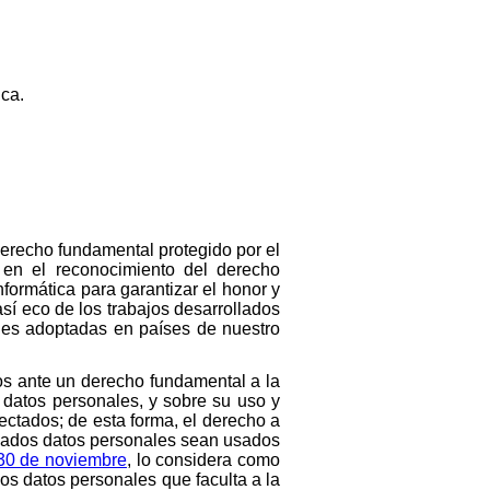
ca.
derecho fundamental protegido por el
en el reconocimiento del derecho
formática para garantizar el honor y
así eco de los trabajos desarrollados
les adoptadas en países de nuestro
os ante un derecho fundamental a la
a datos personales, y sobre su uso y
afectados; de esta forma, el derecho a
inados datos personales sean usados
30 de noviembre
, lo considera como
os datos personales que faculta a la