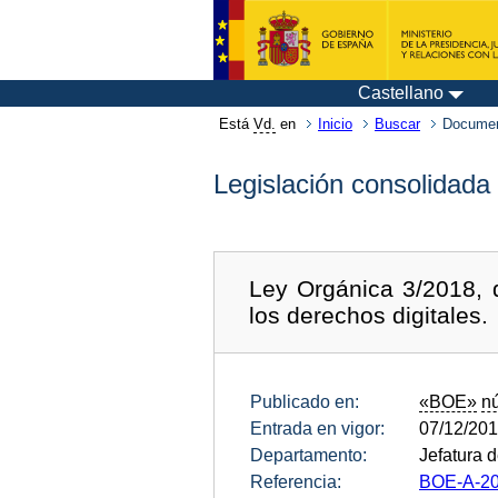
Castellano
Está
Vd.
en
Inicio
Buscar
Documen
Legislación consolidada
Ley Orgánica 3/2018, 
los derechos digitales.
Publicado en:
«BOE»
n
Entrada en vigor:
07/12/20
Departamento:
Jefatura 
Referencia:
BOE-A-20