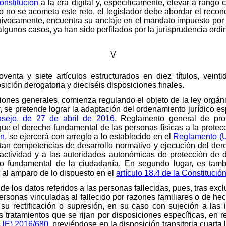
onstitución
a la era digital y, específicamente, elevar a rango
to no se acometa este reto, el legislador debe abordar el reco
quívocamente, encuentra su anclaje en el mandato impuesto por 
lgunos casos, ya han sido perfilados por la jurisprudencia ordin
V
enta y siete artículos estructurados en diez títulos, veinti
sición derogatoria y dieciséis disposiciones finales.
osiciones generales, comienza regulando el objeto de la ley orgá
r, se pretende lograr la adaptación del ordenamiento jurídico e
sejo, de 27 de abril de 2016
, Reglamento general de pro
 que el derecho fundamental de las personas físicas a la prote
ón
, se ejercerá con arreglo a lo establecido en el
Reglamento (
n competencias de desarrollo normativo y ejecución del dere
actividad y a las autoridades autonómicas de protección de 
cho fundamental de la ciudadanía. En segundo lugar, es tambi
, al amparo de lo dispuesto en el
artículo 18.4 de la Constitució
 los datos referidos a las personas fallecidas, pues, tras exclu
personas vinculadas al fallecido por razones familiares o de he
u rectificación o supresión, en su caso con sujeción a las i
 tratamientos que se rijan por disposiciones específicas, en re
(UE) 2016/680
, previéndose en la disposición transitoria cuarta