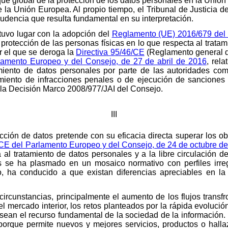
ue global de la protección de los datos personales en la Unión
e la Unión Europea. Al propio tiempo, el Tribunal de Justicia 
rudencia que resulta fundamental en su interpretación.
 tuvo lugar con la adopción del
Reglamento (UE) 2016/679 del 
la protección de las personas físicas en lo que respecta al trata
or el que se deroga la
Directiva 95/46/CE
(Reglamento general d
rlamento Europeo y del Consejo, de 27 de abril de 2016
, rel
amiento de datos personales por parte de las autoridades co
amiento de infracciones penales o de ejecución de sanciones p
 la Decisión Marco 2008/977/JAI del Consejo.
III
ción de datos pretende con su eficacia directa superar los ob
/CE del Parlamento Europeo y del Consejo, de 24 de octubre d
 al tratamiento de datos personales y a la libre circulación d
s se ha plasmado en un mosaico normativo con perfiles irre
, ha conducido a que existan diferencias apreciables en la
ircunstancias, principalmente el aumento de los flujos transf
 mercado interior, los retos planteados por la rápida evolución
ean el recurso fundamental de la sociedad de la información. E
 porque permite nuevos y mejores servicios, productos o hallaz