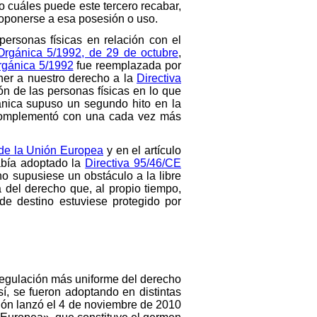
 o cuáles puede este tercero recabar,
 oponerse a esa posesión o uso.
 personas físicas en relación con el
Orgánica 5/1992, de 29 de octubre
,
rgánica 5/1992
fue reemplazada por
oner a nuestro derecho a la
Directiva
ción de las personas físicas en lo que
gánica supuso un segundo hito en la
 complementó con una cada vez más
de la Unión Europea
y en el artículo
había adoptado la
Directiva 95/46/CE
no supusiese un obstáculo a la libre
 del derecho que, al propio tiempo,
de destino estuviese protegido por
 regulación más uniforme del derecho
í, se fueron adoptando en distintas
sión lanzó el 4 de noviembre de 2010