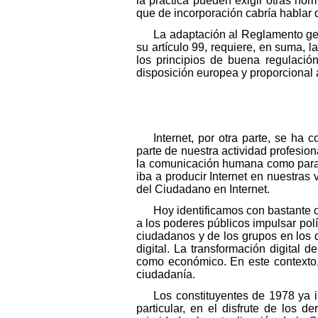
la práctica pueden exigir otras no
que de incorporación cabría hablar
La adaptación al Reglamento gen
su artículo 99, requiere, en suma, 
los principios de buena regulació
disposición europea y proporcional a
Internet, por otra parte, se ha
parte de nuestra actividad profesio
la comunicación humana como para e
iba a producir Internet en nuestra
del Ciudadano en Internet.
Hoy identificamos con bastante 
a los poderes públicos impulsar pol
ciudadanos y de los grupos en los q
digital. La transformación digital 
como económico. En este contexto,
ciudadanía.
Los constituyentes de 1978 ya 
particular, en el disfrute de los