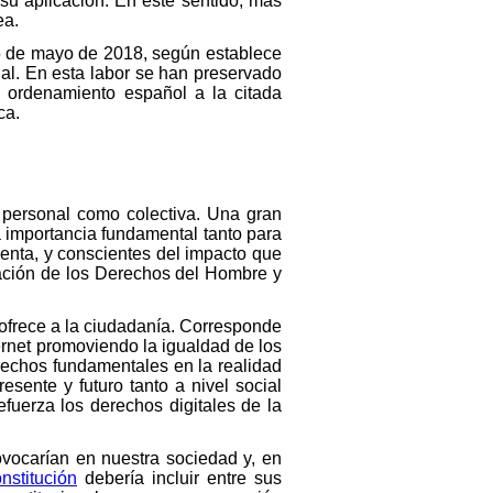
su aplicación. En este sentido, más
ea.
25 de mayo de 2018, según establece
ual. En esta labor se han preservado
l ordenamiento español a la citada
ca.
a personal como colectiva. Una gran
a importancia fundamental tanto para
enta, y conscientes del impacto que
ración de los Derechos del Hombre y
 ofrece a la ciudadanía. Corresponde
ernet promoviendo la igualdad de los
erechos fundamentales en la realidad
esente y futuro tanto a nivel social
uerza los derechos digitales de la
vocarían en nuestra sociedad y, en
nstitución
debería incluir entre sus