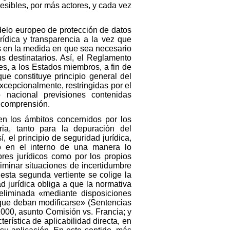
esibles, por más actores, y cada vez
delo europeo de protección de datos
rídica y transparencia a la vez que
s en la medida en que sea necesario
 destinatarios. Así, el Reglamento
s, a los Estados miembros, a fin de
ue constituye principio general del
cepcionalmente, restringidas por el
 nacional previsiones contenidas
y comprensión.
en los ámbitos concernidos por los
ria, tanto para la depuración del
 el principio de seguridad jurídica,
eo en el interno de una manera lo
ores jurídicos como por los propios
liminar situaciones de incertidumbre
esta segunda vertiente se colige la
ad jurídica obliga a que la normativa
eliminada «mediante disposiciones
s que deban modificarse» (Sentencias
2000, asunto Comisión vs. Francia; y
erística de aplicabilidad directa, en