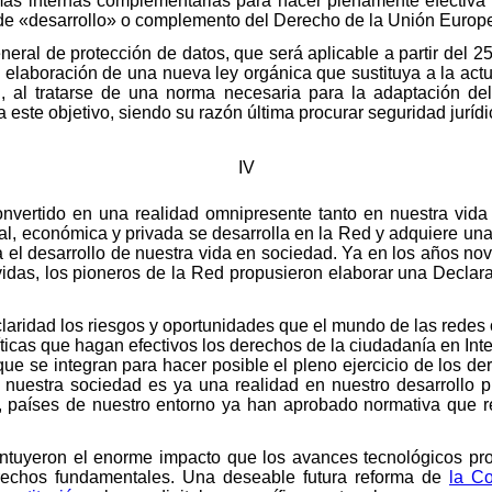
rmas internas complementarias para hacer plenamente efectiva 
 de «desarrollo» o complemento del Derecho de la Unión Europ
eral de protección de datos, que será aplicable a partir del 
la elaboración de una nueva ley orgánica que sustituya a la act
n, al tratarse de una norma necesaria para la adaptación de
 este objetivo, siendo su razón última procurar seguridad jurídi
IV
 convertido en una realidad omnipresente tanto en nuestra vid
nal, económica y privada se desarrolla en la Red y adquiere un
l desarrollo de nuestra vida en sociedad. Ya en los años nov
s vidas, los pioneros de la Red propusieron elaborar una Decla
claridad los riesgos y oportunidades que el mundo de las redes
íticas que hagan efectivos los derechos de la ciudadanía en Int
ue se integran para hacer posible el pleno ejercicio de los d
de nuestra sociedad es ya una realidad en nuestro desarrollo pr
 países de nuestro entorno ya han aprobado normativa que ref
intuyeron el enorme impacto que los avances tecnológicos pro
 derechos fundamentales. Una deseable futura reforma de
la Co