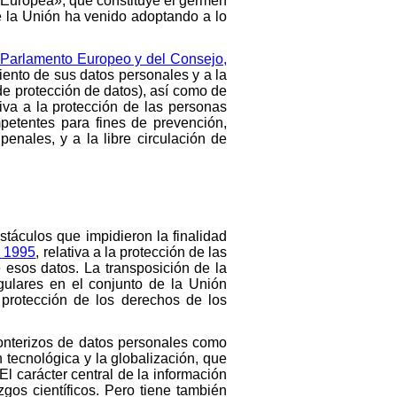
 Europea», que constituye el germen
de la Unión ha venido adoptando a lo
Parlamento Europeo y del Consejo,
miento de sus datos personales y a la
e protección de datos), así como de
ativa a la protección de las personas
mpetentes para fines de prevención,
enales, y a la libre circulación de
stáculos que impidieron la finalidad
e 1995
, relativa a la protección de las
e esos datos. La transposición de la
gulares en el conjunto de la Unión
 protección de los derechos de los
ronterizos de datos personales como
 tecnológica y la globalización, que
l carácter central de la información
gos científicos. Pero tiene también