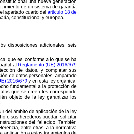
 constitucional una nueva generación
nocimiento de un sistema de garantía
el apartado cuarto del
artículo 18 de
aria, constitucional y europea.
dós disposiciones adicionales, seis
nica, que es, conforme a lo que se ha
spañol al
Reglamento (UE) 2016/679
tección de datos, y completar sus
cción de datos personales, amparado
UE) 2016/679
y en esta ley orgánica.
cho fundamental a la protección de
datos que se creen les corresponde
én objeto de la ley garantizar los
n
.
ir del ámbito de aplicación de la ley
cho o sus herederos puedan solicitar
nstrucciones del fallecido. También
ferencia, entre otras, a la normativa
 la aplicación a estos tratamientos de