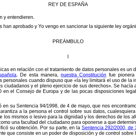
REY DE ESPAÑA
en y entendieren.
 han aprobado y Yo vengo en sancionar la siguiente ley orgáni
PREÁMBULO
I
sicas en relación con el tratamiento de datos personales es un 
española
. De esta manera,
nuestra Constitución
fue pionera 
 personales cuando dispuso que «la ley limitará el uso de la in
los ciudadanos y el pleno ejercicio de sus derechos». Se hacía 
0 en el Consejo de Europa y de las pocas disposiciones lega
aló en su Sentencia 94/1998, de 4 de mayo, que nos encontram
arantiza a la persona el control sobre sus datos, cualesquier
to de los mismos o lesivo para la dignidad y los derechos de los 
a como una facultad del ciudadano para oponerse a que determ
ificó su obtención. Por su parte, en la
Sentencia 292/2000, de 
 que consiste en un poder de disposición y de control sobre l