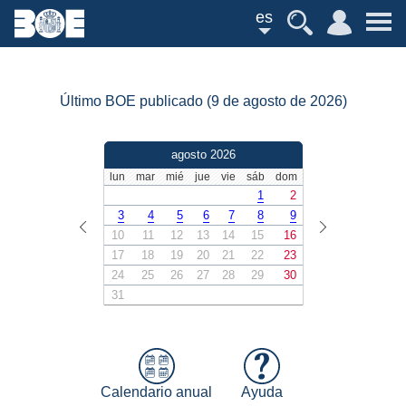
es
Último BOE publicado (9 de agosto de 2026)
agosto 2026
lun
mar
mié
jue
vie
sáb
dom
1
2
3
4
5
6
7
8
9
10
11
12
13
14
15
16
17
18
19
20
21
22
23
24
25
26
27
28
29
30
31
Calendario anual
Ayuda