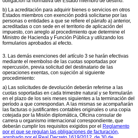
obligación la normativa del Estado miembro de destino.
b) La acreditación para adquirir bienes o servicios en otros
Estados miembros con exención podrá solicitarse por las
personas o entidades a que se refiere el párrafo a) anterior,
acreditadas o con sede en el territorio de aplicación del
impuesto, con arreglo al procedimiento que determine el
Ministro de Hacienda y Función Pública y utilizando los
formularios aprobados al efecto.
3. Las demás exenciones del artículo 3 se harán efectivas
mediante el reembolso de las cuotas soportadas por
repercusión, previa solicitud del destinatario de las
operaciones exentas, con sujeción al siguiente
procedimiento:
a) Las solicitudes de devolución deberán referirse a las
cuotas soportadas en cada trimestre natural y se formularán
en el plazo de los seis meses siguientes a la terminación del
período a que correspondan. A las mismas se acompañarán
las facturas o justificantes contables originales o una copia
cotejada por la Misión diplomática, Oficina consular de
carrera u organismo internacional correspondiente, que
deberán cumplir los requisitos exigidos por el
Reglamento
por el que se regulan las obligaciones de facturación,
aprobado por el Real Decreto 1619/2012, de 30 de