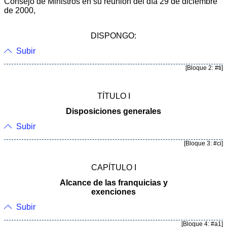
Consejo de Ministros en su reunión del día 29 de diciembre
de 2000,
DISPONGO:
Subir
[Bloque 2: #ti]
TÍTULO I
Disposiciones generales
Subir
[Bloque 3: #ci]
CAPÍTULO I
Alcance de las franquicias y
exenciones
Subir
[Bloque 4: #a1]