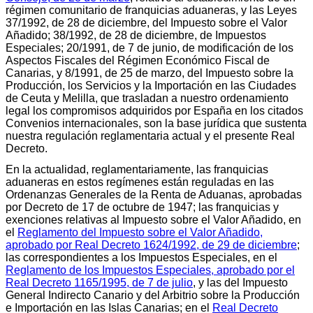
régimen comunitario de franquicias aduaneras, y las Leyes
37/1992, de 28 de diciembre, del Impuesto sobre el Valor
Añadido; 38/1992, de 28 de diciembre, de Impuestos
Especiales; 20/1991, de 7 de junio, de modificación de los
Aspectos Fiscales del Régimen Económico Fiscal de
Canarias, y 8/1991, de 25 de marzo, del Impuesto sobre la
Producción, los Servicios y la Importación en las Ciudades
de Ceuta y Melilla, que trasladan a nuestro ordenamiento
legal los compromisos adquiridos por España en los citados
Convenios internacionales, son la base jurídica que sustenta
nuestra regulación reglamentaria actual y el presente Real
Decreto.
En la actualidad, reglamentariamente, las franquicias
aduaneras en estos regímenes están reguladas en las
Ordenanzas Generales de la Renta de Aduanas, aprobadas
por Decreto de 17 de octubre de 1947; las franquicias y
exenciones relativas al Impuesto sobre el Valor Añadido, en
el
Reglamento del Impuesto sobre el Valor Añadido,
aprobado por Real Decreto 1624/1992, de 29 de diciembre
;
las correspondientes a los Impuestos Especiales, en el
Reglamento de los Impuestos Especiales, aprobado por el
Real Decreto 1165/1995, de 7 de julio
, y las del Impuesto
General Indirecto Canario y del Arbitrio sobre la Producción
e Importación en las Islas Canarias; en el
Real Decreto