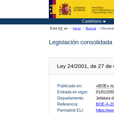
Castellano
Está
Vd.
en
Inicio
Buscar
Documen
Legislación consolidada
Ley 24/2001, de 27 de 
Publicado en:
«BOE»
n
Entrada en vigor:
01/01/20
Departamento:
Jefatura 
Referencia:
BOE-A-20
Permalink ELI:
https://ww