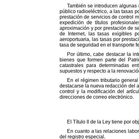
También se introducen algunas m
público radioeléctrico, a las tasas po
prestación de servicios de control m
expedición de títulos profesiona
aproximación y por prestación de s
de Internet, las tasas exigibles 
aeroportuaria, las tasas por prestac
tasa de seguridad en el transporte fe
Por último, cabe destacar la in
bienes que formen parte del Patri
catastrales para determinadas ent
supuestos y respecto a la renovación
En el régimen tributario genera
destacarse la nueva redacción del ar
control y la modificación del artíc
direcciones de correo electrónico.
El Título II de la Ley tiene por 
En cuanto a las relaciones labo
del registro especial.