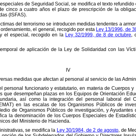
especiales de Seguridad Social, se modifica el texto refundido
e cinco a cuatro años el plazo de prescripción de la obligac
adas (ISFAS).
 victimas del terrorismo se introducen medidas tendentes a arm
 ordenamiento, el general, recogido por esta
Ley 13/1996, de 3
 y el especial, recogido en la
Ley 32/1999, de 8 de octubre
, 
emporal de aplicación de la Ley de Solidaridad con las Vícti
IV
diversas medidas que afectan al personal al servicio de las Admin
l personal funcionario y estatutario, en materia de Cuerpos y
os que desempeñan plazas en los Equipos de Orientación Edu
daria, así como la integración del personal laboral del Ce
EMAT) en las escalas de los Organismos Públicos de inves
edio de Organismos Públicos de investigación, y Ayudantes 
fica la denominación de los Cuerpos Especiales de Estadísti
icos del Ministerio de Hacienda.
nistrativas, se modifica la
Ley 30/1984, de 2 de agosto
, de Me
e opción de los Subdelegados del Gobierno y Directores Insula