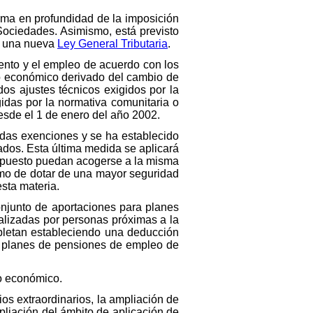
orma en profundidad de la imposición
Sociedades. Asimismo, está previsto
de una nueva
Ley General Tributaria
.
ento y el empleo de acuerdo con los
nto económico derivado del cambio de
os ajustes técnicos exigidos por la
idas por la normativa comunitaria o
desde el 1 de enero del año 2002.
adas exenciones y se ha establecido
sados. Esta última medida se aplicará
 Impuesto puedan acogerse a la misma
imo de dotar de una mayor seguridad
sta materia.
onjunto de aportaciones para planes
ealizadas por personas próximas a la
mpletan estableciendo una deducción
a planes de pensiones de empleo de
o económico.
os extraordinarios, la ampliación de
pliación del ámbito de aplicación de