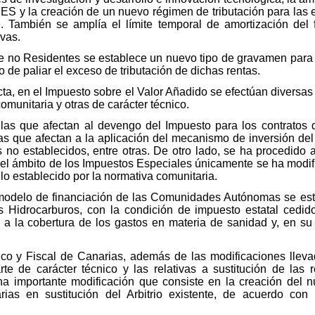
MES y la creación de un nuevo régimen de tributación para las
je. También se amplía el límite temporal de amortización de
vas.
e no Residentes se establece un nuevo tipo de gravamen para l
o de paliar el exceso de tributación de dichas rentas.
cta, en el Impuesto sobre el Valor Añadido se efectúan diversa
omunitaria y otras de carácter técnico.
 las que afectan al devengo del Impuesto para los contratos 
as que afectan a la aplicación del mecanismo de inversión del
no establecidos, entre otras. De otro lado, se ha procedido a 
n el ámbito de los Impuestos Especiales únicamente se ha modif
lo establecido por la normativa comunitaria.
l modelo de financiación de las Comunidades Autónomas se est
s Hidrocarburos, con la condición de impuesto estatal ced
a la cobertura de los gastos en materia de sanidad y, en su
o y Fiscal de Canarias, además de las modificaciones lleva
te de carácter técnico y las relativas a sustitución de las
a importante modificación que consiste en la creación del n
as en sustitución del Arbitrio existente, de acuerdo con 