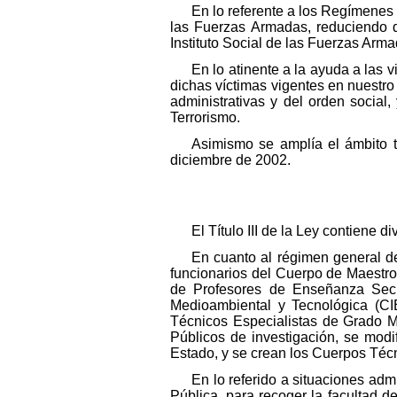
En lo referente a los Regímenes 
las Fuerzas Armadas, reduciendo d
Instituto Social de las Fuerzas Arm
En lo atinente a la ayuda a las
dichas víctimas vigentes en nuestro
administrativas y del orden social,
Terrorismo.
Asimismo se amplía el ámbito t
diciembre de 2002.
El Título III de la Ley contiene 
En cuanto al régimen general de
funcionarios del Cuerpo de Maestr
de Profesores de Enseñanza Secun
Medioambiental y Tecnológica (CI
Técnicos Especialistas de Grado M
Públicos de investigación, se modi
Estado, y se crean los Cuerpos Técn
En lo referido a situaciones admi
Pública, para recoger la facultad d