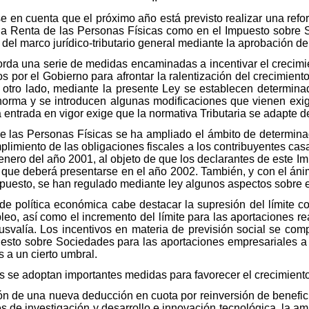
se en cuenta que el próximo año está previsto realizar una ref
e la Renta de las Personas Físicas como en el Impuesto sobre 
del marco jurídico-tributario general mediante la aprobación 
orda una serie de medidas encaminadas a incentivar el crecimi
dos por el Gobierno para afrontar la ralentización del crecimie
 otro lado, mediante la presente Ley se establecen determinad
 norma y se introducen algunas modificaciones que vienen exig
a entrada en vigor exige que la normativa Tributaria se adapte 
de las Personas Físicas se ha ampliado el ámbito de determin
mplimiento de las obligaciones fiscales a los contribuyentes ca
 enero del año 2001, al objeto de que los declarantes de este
01 que deberá presentarse en el año 2002. También, y con el án
impuesto, se han regulado mediante ley algunos aspectos sobre e
e política económica cabe destacar la supresión del límite c
eo, así como el incremento del límite para las aportaciones r
usvalía. Los incentivos en materia de previsión social se co
puesto sobre Sociedades para las aportaciones empresariales 
s a un cierto umbral.
 se adoptan importantes medidas para favorecer el crecimient
ón de una nueva deducción en cuota por reinversión de benefici
s de investigación y desarrollo e innovación tecnológica, la am