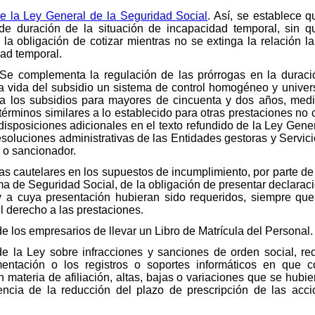
de la Ley General de la Seguridad Social
. Así, se establece 
de duración de la situación de incapacidad temporal, sin qu
la obligación de cotizar mientras no se extinga la relación la
ad temporal.
l. Se complementa la regulación de las prórrogas en la durac
 la vida del subsidio un sistema de control homogéneo y univer
 a los subsidios para mayores de cincuenta y dos años, medi
érminos similares a lo establecido para otras prestaciones no c
isposiciones adicionales en el texto refundido de la Ley Gener
 resoluciones administrativas de las Entidades gestoras y Servi
 o sancionador.
s cautelares en los supuestos de incumplimiento, por parte de 
a de Seguridad Social, de la obligación de presentar declara
 a cuya presentación hubieran sido requeridos, siempre qu
l derecho a las prestaciones.
de los empresarios de llevar un Libro de Matrícula del Personal.
 de la Ley sobre infracciones y sanciones de orden social, r
entación o los registros o soportes informáticos en que c
 materia de afiliación, altas, bajas o variaciones que se hubi
ncia de la reducción del plazo de prescripción de las acc