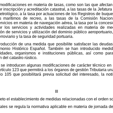
odificaciones en materia de tasas, como son las que afectan 
r inscripción y acreditación catastral, a las tasas de la Jefatura
etrológico, a la tasa por actuaciones de los Registros de buque
les marítimos de recreo, a las tasas de la Comisión Nacion
ervicios en materia de navegación aérea, la tasa por la conces
por los servicios y actividades realizadas en materia de m
ión de servicios y utilización del dominio público aeroportuario
rroviario y la tasa de seguridad portuaria.
troducción de una medida que posibilite satisfacer las deudas
monio Histórico Español. También se han introducido medid
idades, organismos e instituciones públicas, así como par
 del catastro rústico.
l se introducen algunas modificaciones de carácter técnico en
tículo 123 que permitirá a los órganos de gestión Tributaria un
ulo 105 que posibilitará previa solicitud del interesado, la no
III
objeto el establecimiento de medidas relacionadas con el orden so
rales se regula la normativa aplicable en materia de jornada 