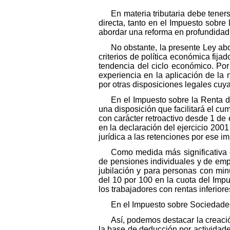
En materia tributaria debe tener
directa, tanto en el Impuesto sobr
abordar una reforma en profundidad 
No obstante, la presente Ley ab
criterios de política económica fija
tendencia del ciclo económico. Por
experiencia en la aplicación de la
por otras disposiciones legales cuy
En el Impuesto sobre la Renta 
una disposición que facilitará el cu
con carácter retroactivo desde 1 de
en la declaración del ejercicio 20
jurídica a las retenciones por ese 
Como medida más significativa d
de pensiones individuales y de empl
jubilación y para personas con min
del 10 por 100 en la cuota del Im
los trabajadores con rentas inferiore
En el Impuesto sobre Sociedades
Así, podemos destacar la creaci
la base de deducción por actividade