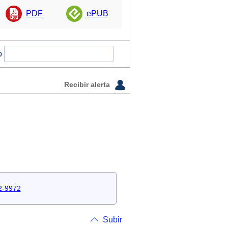
PDF
ePUB
o
Recibir alerta
2-9972
Subir