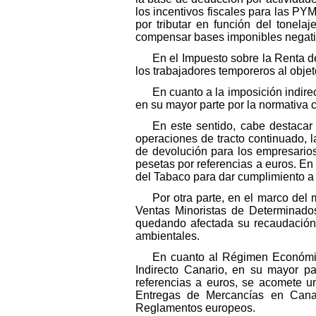
los incentivos fiscales para las PY
por tributar en función del tonela
compensar bases imponibles negati
En el Impuesto sobre la Renta d
los trabajadores temporeros al objet
En cuanto a la imposición indire
en su mayor parte por la normativa c
En este sentido, cabe destacar
operaciones de tracto continuado, l
de devolución para los empresarios 
pesetas por referencias a euros. E
del Tabaco para dar cumplimiento a 
Por otra parte, en el marco de
Ventas Minoristas de Determinado
quedando afectada su recaudación 
ambientales.
En cuanto al Régimen Económic
Indirecto Canario, en su mayor par
referencias a euros, se acomete un
Entregas de Mercancías en Canari
Reglamentos europeos.