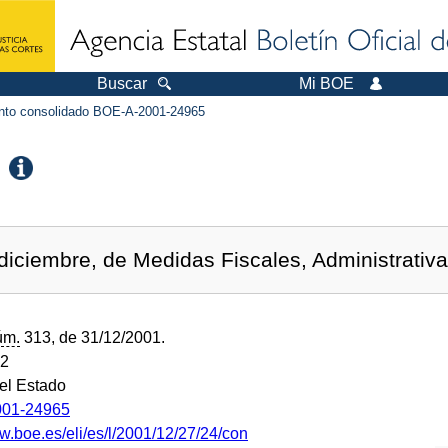
Buscar
Mi BOE
to consolidado BOE-A-2001-24965
diciembre, de Medidas Fiscales, Administrativa
úm.
313, de 31/12/2001.
02
del Estado
01-24965
w.boe.es/eli/es/l/2001/12/27/24/con