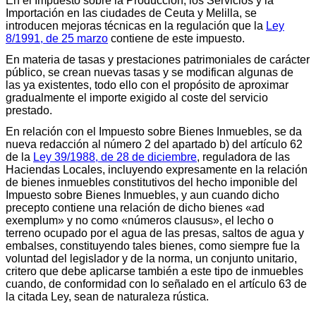
En el Impuesto sobre la Producción, los Servicios y la
Importación en las ciudades de Ceuta y Melilla, se
introducen mejoras técnicas en la regulación que la
Ley
8/1991, de 25 marzo
contiene de este impuesto.
En materia de tasas y prestaciones patrimoniales de carácter
público, se crean nuevas tasas y se modifican algunas de
las ya existentes, todo ello con el propósito de aproximar
gradualmente el importe exigido al coste del servicio
prestado.
En relación con el Impuesto sobre Bienes Inmuebles, se da
nueva redacción al número 2 del apartado b) del artículo 62
de la
Ley 39/1988, de 28 de diciembre
, reguladora de las
Haciendas Locales, incluyendo expresamente en la relación
de bienes inmuebles constitutivos del hecho imponible del
Impuesto sobre Bienes Inmuebles, y aun cuando dicho
precepto contiene una relación de dicho bienes «ad
exemplum» y no como «números clausus», el lecho o
terreno ocupado por el agua de las presas, saltos de agua y
embalses, constituyendo tales bienes, como siempre fue la
voluntad del legislador y de la norma, un conjunto unitario,
critero que debe aplicarse también a este tipo de inmuebles
cuando, de conformidad con lo señalado en el artículo 63 de
la citada Ley, sean de naturaleza rústica.