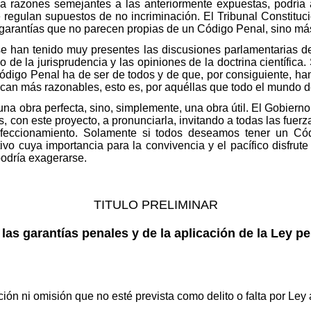
 a razones semejantes a las anteriormente expuestas, podría 
regulan supuestos de no incriminación. El Tribunal Constituci
garantías que no parecen propias de un Código Penal, sino más
se han tenido muy presentes las discusiones parlamentarias d
o de la jurisprudencia y las opiniones de la doctrina científica
ódigo Penal ha de ser de todos y de que, por consiguiente, ha
zcan más razonables, esto es, por aquéllas que todo el mundo d
na obra perfecta, sino, simplemente, una obra útil. El Gobierno 
s, con este proyecto, a pronunciarla, invitando a todas las fuerz
rfeccionamiento. Solamente si todos deseamos tener un Có
ivo cuya importancia para la convivencia y el pacífico disfrute
podría exagerarse.
TITULO PRELIMINAR
 las garantías penales y de la aplicación de la Ley pe
ón ni omisión que no esté prevista como delito o falta por Ley a