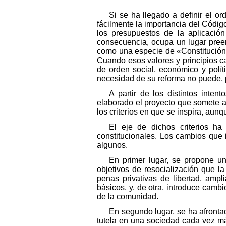
Si se ha llegado a definir el 
fácilmente la importancia del Código
los presupuestos de la aplicació
consecuencia, ocupa un lugar preem
como una especie de «Constitución n
Cuando esos valores y principios c
de orden social, económico y polít
necesidad de su reforma no puede, p
A partir de los distintos inte
elaborado el proyecto que somete a
los criterios en que se inspira, aun
El eje de dichos criterios ha
constitucionales. Los cambios que 
algunos.
En primer lugar, se propone un
objetivos de resocialización que la
penas privativas de libertad, ampl
básicos, y, de otra, introduce camb
de la comunidad.
En segundo lugar, se ha afrontad
tutela en una sociedad cada vez má