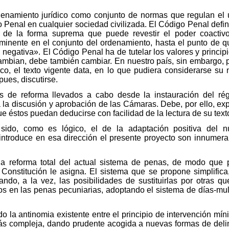
ordenamiento jurídico como conjunto de normas que regulan el
 Penal en cualquier sociedad civilizada. El Código Penal define
n de la forma suprema que puede revestir el poder coactivo
inente en el conjunto del ordenamiento, hasta el punto de q
egativa». El Código Penal ha de tutelar los valores y principi
ambian, debe también cambiar. En nuestro país, sin embargo, 
ico, el texto vigente data, en lo que pudiera considerarse su 
ues, discutirse.
ntos de reforma llevados a cabo desde la instauración del r
 la discusión y aprobación de las Cámaras. Debe, por ello, exp
que éstos puedan deducirse con facilidad de la lectura de su text
 sido, como es lógico, el de la adaptación positiva del 
introduce en esa dirección el presente proyecto son innumer
a reforma total del actual sistema de penas, de modo que pe
 Constitución le asigna. El sistema que se propone simplifica
iando, a la vez, las posibilidades de sustituirlas por otras q
ios en las penas pecuniarias, adoptando el sistema de días-mul
o la antinomia existente entre el principio de intervención mí
s compleja, dando prudente acogida a nuevas formas de delin