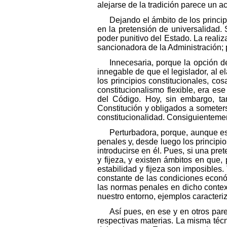
alejarse de la tradición parece un ac
Dejando el ámbito de los princip
en la pretensión de universalidad.
poder punitivo del Estado. La realiz
sancionadora de la Administración; 
Innecesaria, porque la opción 
innegable de que el legislador, al e
los principios constitucionales, co
constitucionalismo flexible, era e
del Código. Hoy, sin embargo, ta
Constitución y obligados a someterse
constitucionalidad. Consiguientemen
Perturbadora, porque, aunque e
penales y, desde luego los principio
introducirse en él. Pues, si una pre
y fijeza, y existen ámbitos en que,
estabilidad y fijeza son imposibles. 
constante de las condiciones económ
las normas penales en dicho contexto
nuestro entorno, ejemplos caracter
Así pues, en ese y en otros pare
respectivas materias. La misma técn