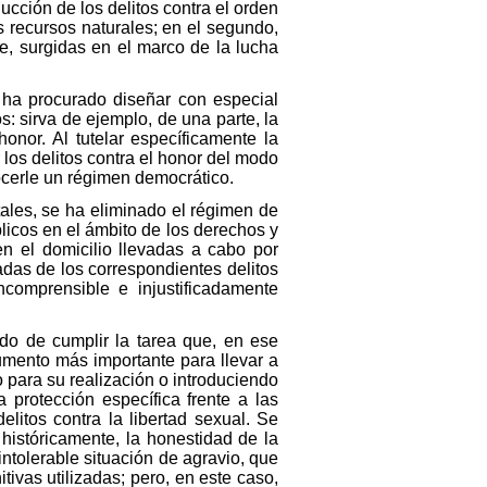
ucción de los delitos contra el orden
os recursos naturales; en el segundo,
e, surgidas en el marco de la lucha
e ha procurado diseñar con especial
s: sirva de ejemplo, de una parte, la
honor. Al tutelar específicamente la
r los delitos contra el honor del modo
ocerle un régimen democrático.
tales, se ha eliminado el régimen de
licos en el ámbito de los derechos y
en el domicilio llevadas a cabo por
adas de los correspondientes delitos
comprensible e injustificadamente
ndo de cumplir la tarea que, en ese
rumento más importante para llevar a
 para su realización o introduciendo
 protección específica frente a las
litos contra la libertad sexual. Se
 históricamente, la honestidad de la
intolerable situación de agravio, que
ivas utilizadas; pero, en este caso,