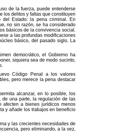
 uso de la fuerza, puede entenderse
 los delitos y faltas que constituyen
 del Estado: la pena criminal. En
ue, no sin razón, se ha considerado
os básicos de la convivencia social.
pese a las profundas modificaciones
núcleo básico, del pasado siglo. La
égimen democrático, el Gobierno ha
oner, siquiera sea de modo sucinto,
o.
nuevo Código Penal a los valores
ables, pero merece la pena destacar
rmita alcanzar, en lo posible, los
, de una parte, la regulación de las
ue afecten a bienes jurídicos menos
ta y añade los trabajos en beneficio
nima y las crecientes necesidades de
cuencia, pero eliminando, a la vez,