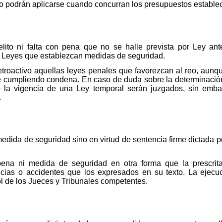
o podrán aplicarse cuando concurran los presupuestos establec
lito ni falta con pena que no se halle prevista por Ley ante
as Leyes que establezcan medidas de seguridad.
etroactivo aquellas leyes penales que favorezcan al reo, aunqu
ese cumpliendo condena. En caso de duda sobre la determinación
 la vigencia de una Ley temporal serán juzgados, sin emba
.
edida de seguridad sino en virtud de sentencia firme dictada p
ena ni medida de seguridad en otra forma que la prescrit
tancias o accidentes que los expresados en su texto. La ejec
ol de los Jueces y Tribunales competentes.