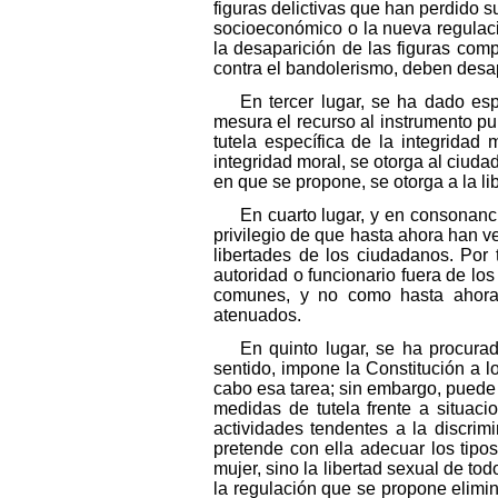
figuras delictivas que han perdido s
socioeconómico o la nueva regulación
la desaparición de las figuras com
contra el bandolerismo, deben desap
En tercer lugar, se ha dado es
mesura el recurso al instrumento pun
tutela específica de la integridad 
integridad moral, se otorga al ciudad
en que se propone, se otorga a la l
En cuarto lugar, y en consonanc
privilegio de que hasta ahora han ve
libertades de los ciudadanos. Por 
autoridad o funcionario fuera de lo
comunes, y no como hasta ahora l
atenuados.
En quinto lugar, se ha procurad
sentido, impone la Constitución a l
cabo esa tarea; sin embargo, puede 
medidas de tutela frente a situaci
actividades tendentes a la discrim
pretende con ella adecuar los tipos
mujer, sino la libertad sexual de to
la regulación que se propone elimin