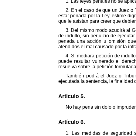
1. Las leyes penales no se aplic
2. En el caso de que un Juez o T
estar penada por la Ley, estime dig
que le asistan para creer que debier
3. Del mismo modo acudirá al Go
de indulto, sin perjuicio de ejecuta
penada una acción u omisión que, 
atendidos el mal causado por la infr
4. Si mediara petición de indult
puede resultar vulnerado el derec
resuelva sobre la petición formulada
También podrá el Juez o Tribun
ejecutada la sentencia, la finalidad d
Artículo 5.
No hay pena sin dolo o impruden
Artículo 6.
1. Las medidas de seguridad s