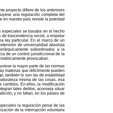
te proyecto difiere de los anteriores
ituyese una regulación completa del
e en nuestro país reviste la potestad
es especiales se basaba en el hecho
 de trascendencia social, a respetar
na ley particular. En el marco de un
retensión de universalidad absoluta
jerárquicamente subordinados a la
ia de un control jurisdiccional de la
 históricamente provocaban.
uviese la mayor parte de las normas
hay materias que difícilmente pueden
go, también lo son las de estabilidad
a naturaleza misma de las cosas, esa
 de cambios. En ellos, la modificación
egran tales delitos, aconseja situar
ición, y no faltan, en los países de
speciales la regulación penal de las
zación de la interrupción voluntaria