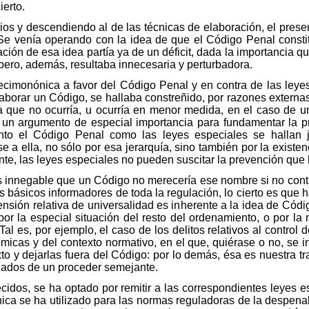
ierto.
ios y descendiendo al de las técnicas de elaboración, el presen
 Se venía operando con la idea de que el Código Penal const
ación de esa idea partía ya de un déficit, dada la importancia qu
pero, además, resultaba innecesaria y perturbadora.
decimonónica a favor del Código Penal y en contra de las ley
laborar un Código, se hallaba constreñido, por razones externas
sa que no ocurría, u ocurría en menor medida, en el caso de u
se un argumento de especial importancia para fundamentar la p
nto el Código Penal como las leyes especiales se hallan 
 a ella, no sólo por esa jerarquía, sino también por la existenc
te, las leyes especiales no pueden suscitar la prevención que
s innegable que un Código no merecería ese nombre si no cont
s básicos informadores de toda la regulación, lo cierto es que 
tensión relativa de universalidad es inherente a la idea de Códi
 por la especial situación del resto del ordenamiento, o por l
Tal es, por ejemplo, el caso de los delitos relativos al control
icas y del contexto normativo, en el que, quiérase o no, se int
 y dejarlas fuera del Código: por lo demás, ésa es nuestra trad
izados de un proceder semejante.
cidos, se ha optado por remitir a las correspondientes leyes e
ica se ha utilizado para las normas reguladoras de la despenali