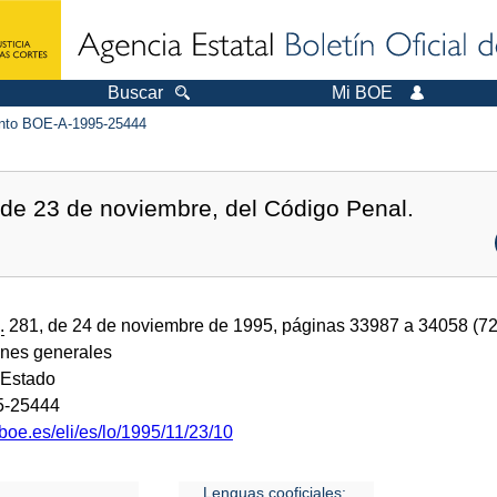
Buscar
Mi BOE
to BOE-A-1995-25444
de 23 de noviembre, del Código Penal.
.
281, de 24 de noviembre de 1995, páginas 33987 a 34058 (7
ones generales
 Estado
5-25444
boe.es/eli/es/lo/1995/11/23/10
Lenguas cooficiales: