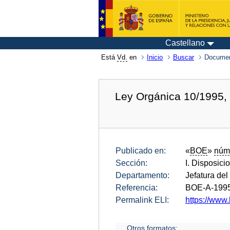
Castellano
Está
Vd.
en
Inicio
Buscar
Documen
Ley Orgánica 10/1995, 
Publicado en:
«
BOE
»
núm
Sección:
I. Disposici
Departamento:
Jefatura del
Referencia:
BOE-A-199
Permalink ELI:
https://www.
Otros formatos: