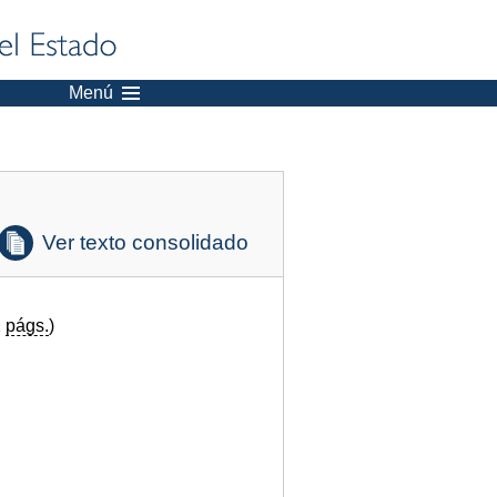
Menú
Ver texto consolidado
2
págs.
)