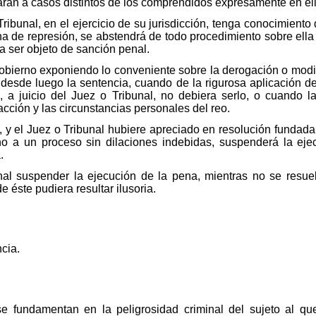
arán a casos distintos de los comprendidos expresamente en el
ribunal, en el ejercicio de su jurisdicción, tenga conocimiento
na de represión, se abstendrá de todo procedimiento sobre ell
a ser objeto de sanción penal.
bierno exponiendo lo conveniente sobre la derogación o modif
r desde luego la sentencia, cuando de la rigurosa aplicación de
a juicio del Juez o Tribunal, no debiera serlo, o cuando 
acción y las circunstancias personales del reo.
o, y el Juez o Tribunal hubiere apreciado en resolución fundad
ho a un proceso sin dilaciones indebidas, suspenderá la ej
.
al suspender la ejecución de la pena, mientras no se resuel
e éste pudiera resultar ilusoria.
cia.
e fundamentan en la peligrosidad criminal del sujeto al qu