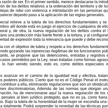
u razón de ser. En el primer sentido, merece destacarse la introd
 de los delitos relativos a la ordenación del territorio y de l
plejas de robo con violencia e intimidación en las personas qu
arecer dejando paso a la aplicación de las reglas generales.
pecial relieve a la tutela de los derechos fundamentales y s
itivo allí donde está en juego el ejercicio de cualquiera de ello
moral y, de otra, la nueva regulación de los delitos contra el 
ano una protección más fuerte frente a la tortura, y al configura
ibertad de expresión toda la relevancia que puede y debe recon
ia con el objetivo de tutela y respeto a los derechos fundamen
nido gozando las injerencias ilegítimas de los funcionarios púb
tanto, se propone que las detenciones, entradas y registros 
s casos permitidos por la Ley, sean tratadas como formas agrav
o han venido siendo, esto es, como delitos especiales in
o avanzar en el camino de la igualdad real y efectiva, trata
os poderes públicos. Cierto que no es el Código Penal el inst
contribuir a ella, eliminando regulaciones que son un obstáculo
ones discriminatorias. Además de las normas que otorgan una
inación, ha de mencionarse aquí la nueva regulación de los de
 penales al bien jurídico protegido, que no es ya, como fuera
dos. Bajo la tutela de la honestidad de la mujer se escondía una 
a totalmente. Podrá sorprender la novedad de las técnicas punit