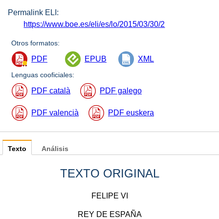
Permalink ELI:
https://www.boe.es/eli/es/lo/2015/03/30/2
Otros formatos:
PDF
EPUB
XML
Lenguas cooficiales:
PDF català
PDF galego
PDF valencià
PDF euskera
Texto
Análisis
TEXTO ORIGINAL
FELIPE VI
REY DE ESPAÑA