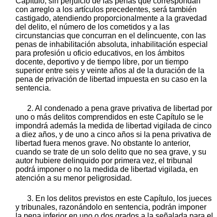
Capítulo, sin perjuicio de las penas que correspondan
con arreglo a los artículos precedentes, será también
castigado, atendiendo proporcionalmente a la gravedad
del delito, el número de los cometidos y a las
circunstancias que concurran en el delincuente, con las
penas de inhabilitación absoluta, inhabilitación especial
para profesión u oficio educativos, en los ámbitos
docente, deportivo y de tiempo libre, por un tiempo
superior entre seis y veinte años al de la duración de la
pena de privación de libertad impuesta en su caso en la
sentencia.
2. Al condenado a pena grave privativa de libertad por
uno o más delitos comprendidos en este Capítulo se le
impondrá además la medida de libertad vigilada de cinco
a diez años, y de uno a cinco años si la pena privativa de
libertad fuera menos grave. No obstante lo anterior,
cuando se trate de un solo delito que no sea grave, y su
autor hubiere delinquido por primera vez, el tribunal
podrá imponer o no la medida de libertad vigilada, en
atención a su menor peligrosidad.
3. En los delitos previstos en este Capítulo, los jueces
y tribunales, razonándolo en sentencia, podrán imponer
la pena inferior en uno o dos grados a la señalada para el