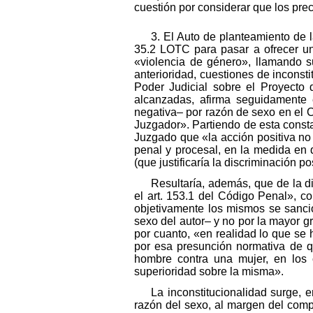
cuestión por considerar que los pre
3. El Auto de planteamiento de l
35.2 LOTC para pasar a ofrecer una
«violencia de género», llamando s
anterioridad, cuestiones de inconst
Poder Judicial sobre el Proyecto 
alcanzadas, afirma seguidamente 
negativa– por razón de sexo en el 
Juzgador». Partiendo de esta constat
Juzgado que «la acción positiva no 
penal y procesal, en la medida en
(que justificaría la discriminación po
Resultaría, además, que de la di
el art. 153.1 del Código Penal», c
objetivamente los mismos se sancio
sexo del autor– y no por la mayor gr
por cuanto, «en realidad lo que se
por esa presunción normativa de q
hombre contra una mujer, en los 
superioridad sobre la misma».
La inconstitucionalidad surge, en
razón del sexo, al margen del compo