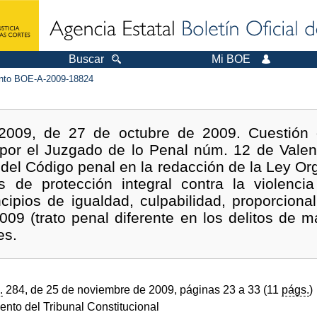
Buscar
Mi BOE
to BOE-A-2009-18824
2009, de 27 de octubre de 2009. Cuestión d
por el Juzgado de lo Penal núm. 12 de Valenc
4 del Código penal en la redacción de la Ley Or
s de protección integral contra la violenci
ncipios de igualdad, culpabilidad, proporcional
9 (trato penal diferente en los delitos de m
es.
.
284, de 25 de noviembre de 2009, páginas 23 a 33 (11
págs.
)
ento del Tribunal Constitucional