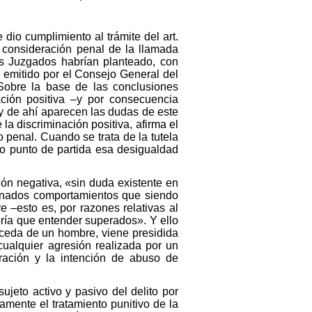
dio cumplimiento al trámite del art.
a consideración penal de la llamada
os Juzgados habrían planteado, con
e emitido por el Consejo General del
 Sobre la base de las conclusiones
ción positiva –y por consecuencia
y de ahí aparecen las dudas de este
la discriminación positiva, afirma el
 penal. Cuando se trata de la tutela
o punto de partida esa desigualdad
ión negativa, «sin duda existente en
rminados comportamientos que siendo
 –esto es, por razones relativas al
bría que entender superados». Y ello
oceda de un hombre, viene presidida
ualquier agresión realizada por un
ración y la intención de abuso de
sujeto activo y pasivo del delito por
amente el tratamiento punitivo de la