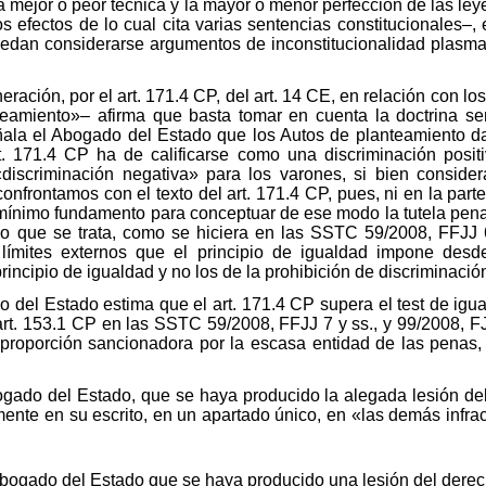
e la mejor o peor técnica y la mayor o menor perfección de las l
los efectos de lo cual cita varias sentencias constitucionales–
uedan considerarse argumentos de inconstitucionalidad plasm
ación, por el art. 171.4 CP, del art. 14 CE, en relación con los
nteamiento»– afirma que basta tomar en cuenta la doctrina s
ñala el Abogado del Estado que los Autos de planteamiento d
. 171.4 CP ha de calificarse como una discriminación posit
 «discriminación negativa» para los varones, si bien consid
nfrontamos con el texto del art. 171.4 CP, pues, ni en la parte 
mínimo fundamento para conceptuar de ese modo la tutela pena
o que se trata, como se hiciera en las SSTC 59/2008, FFJJ 6
 límites externos que el principio de igualdad impone desde
principio de igualdad y no los de la prohibición de discriminaci
o del Estado estima que el art. 171.4 CP supera el test de ig
art. 153.1 CP en las SSTC 59/2008, FFJJ 7 y ss., y 99/2008, FJ 
sproporción sancionadora por la escasa entidad de las penas,
gado del Estado, que se haya producido la alegada lesión del 
ente en su escrito, en un apartado único, en «las demás infra
 Abogado del Estado que se haya producido una lesión del derech