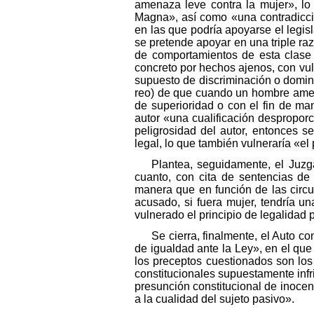
amenaza leve contra la mujer», lo 
Magna», así como «una contradicció
en las que podría apoyarse el legisl
se pretende apoyar en una triple raz
de comportamientos de esta clase
concreto por hechos ajenos, con vuln
supuesto de discriminación o domina
reo) de que cuando un hombre amen
de superioridad o con el fin de m
autor «una cualificación desproporc
peligrosidad del autor, entonces 
legal, lo que también vulneraría «el
Plantea, seguidamente, el Juzga
cuanto, con cita de sentencias de
manera que en función de las circ
acusado, si fuera mujer, tendría 
vulnerado el principio de legalidad 
Se cierra, finalmente, el Auto co
de igualdad ante la Ley», en el que s
los preceptos cuestionados son los
constitucionales supuestamente infrin
presunción constitucional de inocenc
a la cualidad del sujeto pasivo».