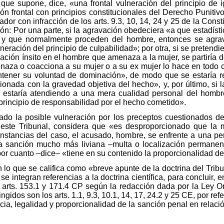
que supone, dice, «una frontal vulneración del principio de i
n frontal con principios constitucionales del Derecho Punitivo
ador con infracción de los arts. 9.3, 10, 14, 24 y 25 de la Cons
ón: Por una parte, si la agravación obedeciera «a que estadísti
 y que normalmente proceden del hombre, entonces se agrava
eración del principio de culpabilidad»; por otra, si se pretend
ción ínsito en el hombre que amenaza a la mujer, se partiría 
aza o coacciona a su mujer o a su ex mujer lo hace en todo c
antener su voluntad de dominación», de modo que se estaría r
ionada con la gravedad objetiva del hecho», y, por último, si
se estaría atendiendo a una mera cualidad personal del homb
 principio de responsabilidad por el hecho cometido».
do la posible vulneración por los preceptos cuestionados del
 este Tribunal, considera que «es desproporcionado que la
unstancias del caso, el acusado, hombre, se enfrente a una 
una sanción mucho más liviana –multa o localización permanen
por cuanto –dice– «tiene en su contenido la proporcionalidad de
n lo que se califica como «breve apunte de la doctrina del Tribu
e integran referencias a la doctrina científica, para concluir, e
 arts. 153.1 y 171.4 CP según la redacción dada por la Ley O
gidos son los arts. 1.1, 9.3, 10.1, 14, 17, 24.2 y 25 CE, por ref
ia, legalidad y proporcionalidad de la sanción penal en relació