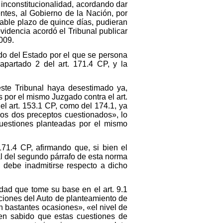
 inconstitucionalidad, acordando dar
ntes, al Gobierno de la Nación, por
gable plazo de quince días, pudieran
idencia acordó el Tribunal publicar
2009.
ado del Estado por el que se persona
apartado 2 del art. 171.4 CP, y la
ste Tribunal haya desestimado ya,
 por el mismo Juzgado contra el art.
el art. 153.1 CP, como del 174.1, ya
los dos preceptos cuestionados», lo
cuestiones planteadas por el mismo
71.4 CP, afirmando que, si bien el
gal del segundo párrafo de esta norma
n debe inadmitirse respecto a dicho
ad que tome su base en el art. 9.1
ciones del Auto de planteamiento de
en bastantes ocasiones», «el nivel de
bien sabido que estas cuestiones de