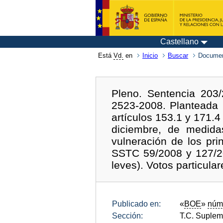
Castellano
Está
Vd.
en
Inicio
Buscar
Documen
Pleno. Sentencia 203/
2523-2008. Planteada 
artículos 153.1 y 171.
diciembre, de medida
vulneración de los pri
SSTC 59/2008 y 127/200
leves). Votos particular
Publicado en:
«
BOE
»
núm
Sección:
T.C. Suplem