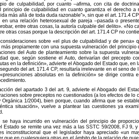
pio de culpabilidad, por cuanto –afirma, con cita de doctrin
el principio de culpabilidad en cuanto garantiza el derecho 
da más allá de toda duda razonable”», sin que el art. 171.4 C
n una relación heterosexual de pareja –pasada o presente–
obar, entre otras cosas, la autoría culpable del delito». «No c
tre otras cosas porque la descripción del art. 171.4 CP no cont
 consideraciones sobre «el plus de culpabilidad y de pena» 
an más propiamente con una supuesta vulneración del principio 
aciones del Auto de planteamiento sobre la supuesta vulnerac
idad que, según sostiene el Auto, derivarían del precepto con
tas en la definición», advierte el Abogado del Estado que, en l
 segundo del art. 171.4 CP, resultaría irrelevante en el seno de 
 «presunciones absolutas en la definición» se dirige contra e
ocedimiento.
racción del apartado 3 del art. 9, advierte el Abogado del E
ciones sobre preceptos no cuestionados (a los efectos de lo cua
 Orgánica 1/2004), bien porque, cuando afirma que se establ
ntica situación», vuelve a plantear las cuestiones ya exam
d.
e se haya incurrido en vulneración del principio de proporci
l Estado se remite una vez más a las SSTC 59/2008, FJ 9, y 8
 inconstitucional que el legislador haya apreciado «un may
 que en cualesquiera otras en el ámbito de la relación de quien