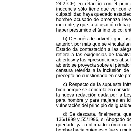
24.2 CE) en relación con el princi
inocencia sólo tiene que ver con 
culpabilidad haya quedado estableci
hombre acusado de amenaza leve e
inocente, y que la acusación deba pr
haber presumido el ánimo típico, en
b) Después de advertir que las
anterior, por más que se vincularí
Estado da contestación a las aleg
refiere a las exigencias de taxativ
abiertos» y las «presunciones absolu
abierto se proyecta sobre el párrafo
censura referida a la inclusión de
precepto no cuestionado en este pr
c) Respecto de la supuesta inf
bien porque se concreta en considera
la nueva redacción dada por la Ley
para hombre y para mujeres en idé
vulneración del principio de igualda
d) Se descarta, finalmente, qu
136/1999 y 55/1996, el Abogado de
quedado ya confirmado cómo no es
hombre hacia quien es o fue su mujer