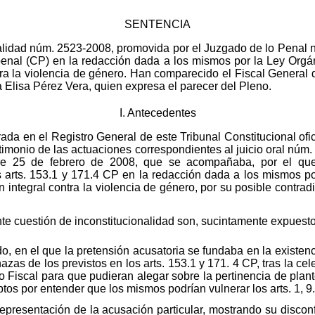
SENTENCIA
nalidad núm. 2523-2008, promovida por el Juzgado de lo Penal 
 penal (CP) en la redacción dada a los mismos por la Ley Orgá
tra la violencia de género. Han comparecido el Fiscal General 
Elisa Pérez Vera, quien expresa el parecer del Pleno.
I. Antecedentes
trada en el Registro General de este Tribunal Constitucional of
timonio de las actuaciones correspondientes al juicio oral núm
 de 25 de febrero de 2008, que se acompañaba, por el que
os arts. 153.1 y 171.4 CP en la redacción dada a los mismos p
integral contra la violencia de género, por su posible contradicc
te cuestión de inconstitucionalidad son, sucintamente expuestos
do, en el que la pretensión acusatoria se fundaba en la existenc
azas de los previstos en los arts. 153.1 y 171. 4 CP, tras la cel
rio Fiscal para que pudieran alegar sobre la pertinencia de plan
os por entender que los mismos podrían vulnerar los arts. 1, 9.
a representación de la acusación particular, mostrando su disco