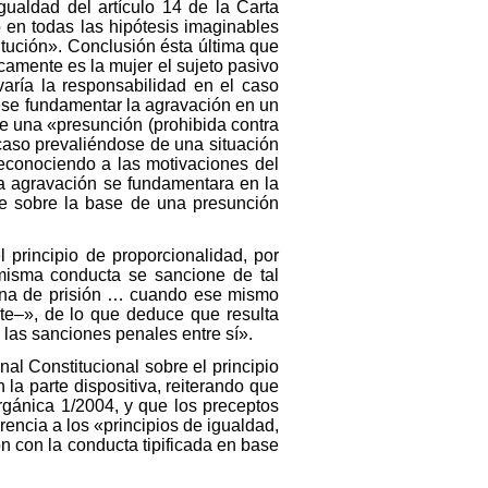
gualdad del artículo 14 de la Carta
 en todas las hipótesis imaginables
titución». Conclusión ésta última que
camente es la mujer el sujeto pasivo
ría la responsabilidad en el caso
iese fundamentar la agravación en un
de una «presunción (prohibida contra
aso prevaliéndose de una situación
econociendo a las motivaciones del
 la agravación se fundamentara en la
re sobre la base de una presunción
 principio de proporcionalidad, por
 misma conducta se sancione de tal
pena de prisión … cuando ese mismo
te–», de lo que deduce que resulta
 las sanciones penales entre sí».
nal Constitucional sobre el principio
n la parte dispositiva, reiterando que
rgánica 1/2004, y que los preceptos
erencia a los «principios de igualdad,
n con la conducta tipificada en base