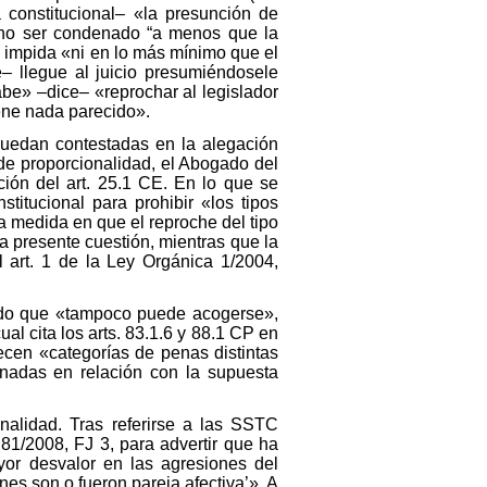
a constitucional– «la presunción de
a no ser condenado “a menos que la
P impida «ni en lo más mínimo que el
 llegue al juicio presumiéndosele
abe» –dice– «reprochar al legislador
iene nada parecido».
quedan contestadas en la alegación
de proporcionalidad, el Abogado del
ión del art. 25.1 CE. En lo que se
stitucional para prohibir «los tipos
a medida en que el reproche del tipo
la presente cuestión, mientras que la
l art. 1 de la Ley Orgánica 1/2004,
stado que «tampoco puede acogerse»,
l cita los arts. 83.1.6 y 88.1 CP en
ecen «categorías de penas distintas
inadas en relación con la supuesta
onalidad. Tras referirse a las SSTC
1/2008, FJ 3, para advertir que ha
or desvalor en las agresiones del
es son o fueron pareja afectiva’». A