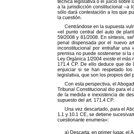
técnica legislativa o el juicio sobr
a la jurisdicción constitucional –a 
sólo dará contestación a los que p
la cuestión.
Centrándose en la supuesta vulner
«el punto central del auto de pla
59/2008 y 81/2008. En síntesis, se
penal dispensada por el nuevo art
inconstitucional por entrañar una
premisa no puede sostenerse si la co
Ley Orgánica 1/2004 existe el más 
171.4 CP. De ello deduce que de l
enjuiciar si se han respetado los
legislativa, que son los propios del 
Con esta perspectiva, el Abogad
Tribunal Constitucional dio para el 
de la medida e inexistencia de de
supuesto del art. 171.4 CP.
Una vez descartado, para el Abo
1.1 y 10.1 CE, se detiene sucesivam
cuestionante enumera»:
a) Descarta, en primer lugar, el