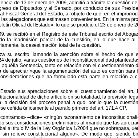
dencia de 13 de enero de 2009, admitió a trámite la cuestión de
greso de Diputados y al Senado, por conducto de sus Preside
 al Fiscal General del Estado, al objeto de que, en el improrro
r las alegaciones que estimasen convenientes. En la misma prov
oletín Oficial del Estado», lo que se produjo el 23 de enero de 
9, se recibió en el Registro de este Tribunal escrito del Abog
do la inadmisión parcial de la cuestión, en lo que hace al 
riamente, la desestimación total de la cuestión.
a su escrito llamando la atención sobre el hecho de que e
 de julio, varias cuestiones de inconstitucionalidad planteadas
 aquélla Sentencia, tanto en relación con el cuestionamiento d
a de apreciar «que la argumentación del auto es común para 
consideraciones que ha formulado esta parte en relación a 
Estado sus apreciaciones sobre el cuestionamiento del art. 1
tucionalidad de dicho artículo en su totalidad, la previsión le
a la decisión del proceso penal a quo, por lo que la cuestió
e ceñida únicamente al párrafo primero del art. 171.4 CP.
contramos» –dice– «ningún razonamiento de inconstitucionalid
o sus consideraciones preliminares afirmando que las aprecia
obal al título IV de la Ley Orgánica 1/2004 que no sobrepasa, «
va sin relieve constitucional alguno». De modo que, siendo 