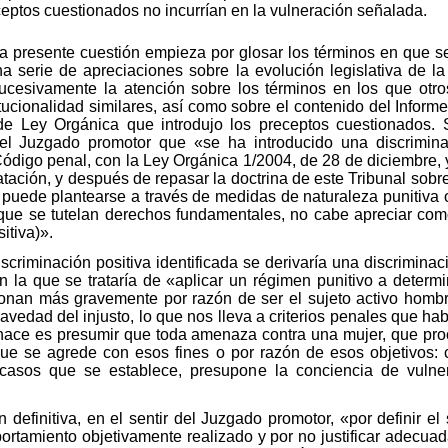
ceptos cuestionados no incurrían en la vulneración señalada.
a presente cuestión empieza por glosar los términos en que se 
 serie de apreciaciones sobre la evolución legislativa de l
ucesivamente la atención sobre los términos en los que otr
itucionalidad similares, así como sobre el contenido del Inform
de Ley Orgánica que introdujo los preceptos cuestionados.
el Juzgado promotor que «se ha introducido una discrimina
Código penal, con la Ley Orgánica 1/2004, de 28 de diciembre, 
ación, y después de repasar la doctrina de este Tribunal sobre 
puede plantearse a través de medidas de naturaleza punitiva o
 que se tutelan derechos fundamentales, no cabe apreciar com
sitiva)».
scriminación positiva identificada se derivaría una discriminac
on la que se trataría de «aplicar un régimen punitivo a dete
nan más gravemente por razón de ser el sujeto activo hombre
avedad del injusto, lo que nos lleva a criterios penales que ha
 hace es presumir que toda amenaza contra una mujer, que pr
ue se agrede con esos fines o por razón de esos objetivos: c
casos que se establece, presupone la conciencia de vulne
 definitiva, en el sentir del Juzgado promotor, «por definir el 
rtamiento objetivamente realizado y por no justificar adecuad