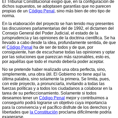
El Tribunal Constitucional exigió que, en la configuración de
dichos supuestos, se adoptasen garantías que no parecen
propias de un
Código Penal
, sino más bien de otro tipo de
norma.
En la elaboración del proyecto se han tenido muy presentes
las discusiones parlamentarias del de 1992, el dictamen del
Consejo General del Poder Judicial, el estado de la
jurisprudencia y las opiniones de la doctrina científica. Se ha
llevado a cabo desde la idea, profundamente sentida, de que
el
Código Penal
ha de ser de todos y de que, por
consiguiente, han de escucharse todas las opiniones y optar
por las soluciones que parezcan más razonables, esto es,
por aquéllas que todo el mundo debería poder aceptar.
No se pretende haber realizado una obra perfecta, sino,
simplemente, una obra útil. El Gobierno no tiene aquí la
última palabra, sino solamente la primera. Se limita, pues,
con este proyecto, a pronunciarla, invitando a todas las
fuerzas políticas y a todos los ciudadanos a colaborar en la
tarea de su perfeccionamiento. Solamente si todos
deseamos tener un
Código Penal
mejor y contribuimos a
conseguirlo podrá lograrse un objetivo cuya importancia
para la convivencia y el pacífico disfrute de los derechos y
libertades que
la Constitución
proclama difícilmente podría
exagerarse.