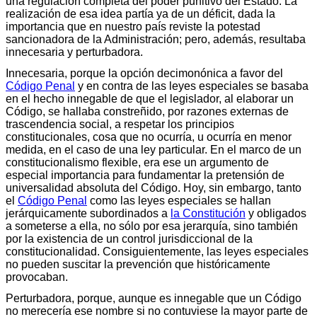
una regulación completa del poder punitivo del Estado. La
realización de esa idea partía ya de un déficit, dada la
importancia que en nuestro país reviste la potestad
sancionadora de la Administración; pero, además, resultaba
innecesaria y perturbadora.
Innecesaria, porque la opción decimonónica a favor del
Código Penal
y en contra de las leyes especiales se basaba
en el hecho innegable de que el legislador, al elaborar un
Código, se hallaba constreñido, por razones externas de
trascendencia social, a respetar los principios
constitucionales, cosa que no ocurría, u ocurría en menor
medida, en el caso de una ley particular. En el marco de un
constitucionalismo flexible, era ese un argumento de
especial importancia para fundamentar la pretensión de
universalidad absoluta del Código. Hoy, sin embargo, tanto
el
Código Penal
como las leyes especiales se hallan
jerárquicamente subordinados a
la Constitución
y obligados
a someterse a ella, no sólo por esa jerarquía, sino también
por la existencia de un control jurisdiccional de la
constitucionalidad. Consiguientemente, las leyes especiales
no pueden suscitar la prevención que históricamente
provocaban.
Perturbadora, porque, aunque es innegable que un Código
no merecería ese nombre si no contuviese la mayor parte de