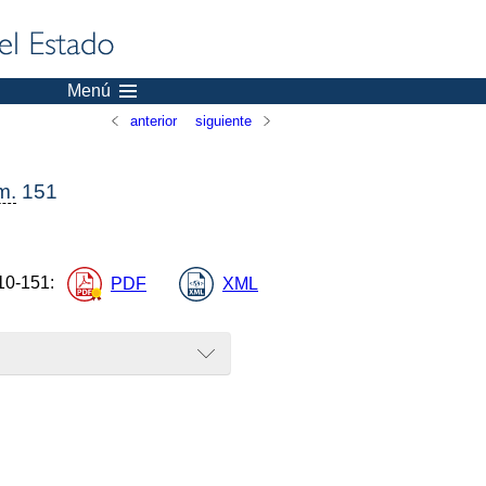
Menú
anterior
siguiente
m.
151
10-151
:
PDF
XML