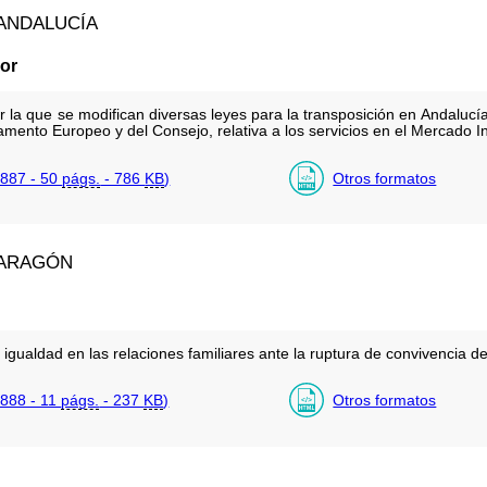
ANDALUCÍA
ior
 la que se modifican diversas leyes para la transposición en Andalucí
mento Europeo y del Consejo, relativa a los servicios en el Mercado Int
887 - 50
págs.
- 786
KB
)
Otros formatos
 ARAGÓN
gualdad en las relaciones familiares ante la ruptura de convivencia de
888 - 11
págs.
- 237
KB
)
Otros formatos