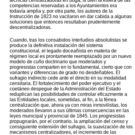
técnicas centralizadoras en boga, si bien la esfera de las
competencias reservadas a los Ayuntamientos era
todavía amplia y, por otra parte, los autores de la
Instrucción de 1823 no vacilaron en dar cabida a algunas
soluciones que entonces resultaban prudentemente
descentralizadoras.
Cuando, tras los consabidos interludios absolutistas se
produce la definitiva instalación del sistema
constitucional, el legado doceañista en materia de
régimen local es prontamente reemplazado por un nuevo
modelo de cuño doctrinario que moderados y
progresistas comparten en lo fundamental, cierto que con
variantes y diferencias de grado no desdeñables. El
sufragio indirecto cede ante el directo en su modalidad
censitaria. El fortalecimiento del poder ejecutivo y el
coetáneo despegue de la Administración del Estado
reduplican las posibilidades de controlar eficazmente a
las Entidades locales, sometidas, al fin, a la férrea
centralización que, ahora ya con miras inmovilistas, los
moderados llevaron a sus últimas consecuencias en las
leyes municipal y provincial de 1845. Los progresistas
propugnarán, por el contrario, la ampliación del censo y
consiguiente extensión del sufragio, la suavización de los
mecanismos centralizadores, el incremento de las