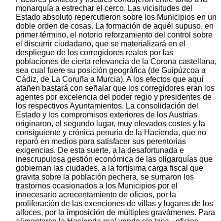
monarquía a estrechar el cerco. Las vicisitudes del
Estado absoluto repercutieron sobre los Municipios en un
doble orden de cosas. La formación de aquél supuso, en
primer término, el notorio reforzamiento del control sobre
el discurrir ciudadano, que se materializará en el
despliegue de los corregidores reales por las
poblaciones de cierta relevancia de la Corona castellana,
sea cual fuere su posición geográfica (de Guipúzcoa a
Cádiz, de La Coruña a Murcia). A los efectos que aquí
atañen bastará con señalar que los corregidores eran los
agentes por excelencia del poder regio y presidentes de
los respectivos Ayuntamientos. La consolidación del
Estado y los compromisos exteriores de los Austrias
originaron, el segundo lugar, muy elevados costes y la
consiguiente y crónica penuria de la Hacienda, que no
reparó en medios para satisfacer sus perentorias
exigencias. De esta suerte, a la desafortunada e
inescrupulosa gestión económica de las oligarquías que
gobiernan las ciudades, a la fortísima carga fiscal que
gravita sobre la población pechera, se sumaron los
trastornos ocasionados a los Municipios por el
innecesario acrecentamiento de oficios, por la
proliferación de las exenciones de villas y lugares de los
alfoces, por la imposición de múltiples gravámenes. Para