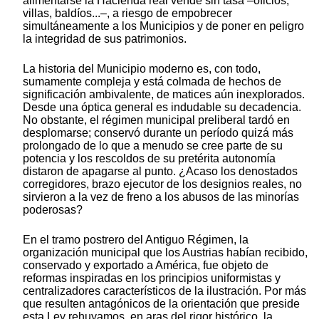
alimentarse la Hacienda real vende sin tasa –oficios,
villas, baldíos...–, a riesgo de empobrecer
simultáneamente a los Municipios y de poner en peligro
la integridad de sus patrimonios.
La historia del Municipio moderno es, con todo,
sumamente compleja y está colmada de hechos de
significación ambivalente, de matices aún inexplorados.
Desde una óptica general es indudable su decadencia.
No obstante, el régimen municipal preliberal tardó en
desplomarse; conservó durante un período quizá más
prolongado de lo que a menudo se cree parte de su
potencia y los rescoldos de su pretérita autonomía
distaron de apagarse al punto. ¿Acaso los denostados
corregidores, brazo ejecutor de los designios reales, no
sirvieron a la vez de freno a los abusos de las minorías
poderosas?
En el tramo postrero del Antiguo Régimen, la
organización municipal que los Austrias habían recibido,
conservado y exportado a América, fue objeto de
reformas inspiradas en los principios uniformistas y
centralizadores característicos de la ilustración. Por más
que resulten antagónicos de la orientación que preside
esta Ley rehuyamos, en aras del rigor histórico, la