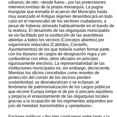
urbanos; de otro –desde fuera–, por las pretensiones
intervencionistas de la propia monarquía. La pugna
triangular que esmalta el acaecer del Municipio hasta
muy avanzado el Antiguo régimen desembocará en todo
caso en el menoscabo de los sectores ciudadanos, a
pesar de haberse alineado habitualmente en el bando de
la realeza. El desarrollo de las oligarquías municipales
se vio facilitado por la sustitución de las asambleas
abiertas a todos los vecinos (Concejos abiertos) por
organismos reducidos (Cabildos, Consells,
Ayuntamientos) de los que todavía suelen formar parte,
con los titulares de cargos de designación regia y sin
confundirse con ellos, otros oficiales en principio
rigurosamente electivos. La representatividad de las
instituciones municipales es, sin embargo, decreciente.
Mientras los oficios concebidos como resortes de
protección del común de los vecinos pierden
sustantividad, se desnaturalizan o se eclipsan, el
fenómeno de patrimonialización de los cargos públicos
que recorre Europa rompe el de por sí precario equilibrio
y propicia el enquistamiento de las oligarquías locales
gracias a la ocupación de los regimientos adquiridos por
juro de heredad, transmisibles y «perpetuos».
Factores políticos y fiscales condujeron entre tanto a la