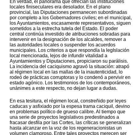
En verdad, el panorama que ofrecían las instituciones
locales finiseculares era desolador. En el plano
provincial, las Diputaciones permanecen subordinadas
por completo a los Gobernadores civiles; en el municipal,
los Ayuntamientos, escasamente representativos, siguen
sometidos a la estrecha tutela del Estado. El poder
central continúa investido de atribuciones sobradas para
intervenir en la designación de los alcaldes, remover a
las autoridades locales o suspender los acuerdos
municipales. Los criterios a que respondía la legIslación
local mencionada, lejos de infundir vitalidad a
Ayuntamientos y Diputaciones, propiciaron su parálisis.
La incidencia del caciquismo agravó la situación: atrapó
al régimen local en las mallas de la inautenticidad, lo
rodeó de prácticas corruptoras y lo condenó a pervivir en
estado agónico. Los testimonios de los contemporáneos,
unánimes a este respecto, no dejan lugar a dudas.
En esa tesitura, el régimen local, constreñido por leyes
caducas y asfixiado por la espesa trama caciquil, devino
en problemas político de grueso calibre. Al tiempo que
una serie de proyectos legislativos predestinados a
fracasar desfila por las Cortes, las críticas se generalizan
hasta alcanzar en la voz de los regeneracionistas un
volumen clamoroso. Entre tales proyectos merecen ser