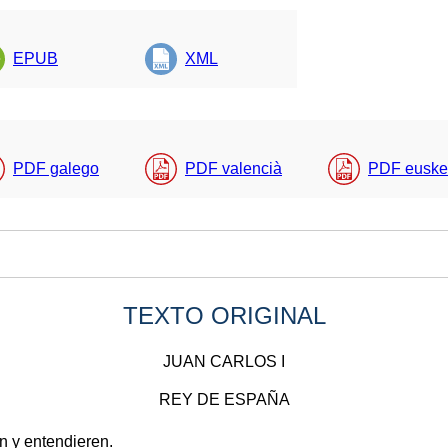
EPUB
XML
PDF galego
PDF valencià
PDF euske
TEXTO ORIGINAL
JUAN CARLOS I
REY DE ESPAÑA
en y entendieren.