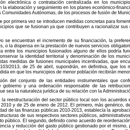
ción electrónica o contratación centralizada en los municip
en la elaboración y seguimiento en los planes económico-financi
as Comunidades Autónomas, de los procesos de fusión de Munic
e por primera vez se introducen medidas concretas para fomenta
cipios que se fusionan ya que contribuyen a racionalizar sus 
vo se encuentran el incremento de su financiación, la prefer
s, o la dispensa en la prestación de nuevos servicios obligat
ra entre los municipios fusionados alguno de ellos podría fu
conservar la identidad territorial y denominación de los muni
 estas medidas de fusiones municipales incentivadas, que enc
 103/2013, de 25 de abril, supondrán, en definitiva, que los 
dida en que los municipios de menor población recibirán menos
sión del conjunto de las entidades instrumentales que conf
 gobierno y una ordenación responsable de las retribucion
e sea la naturaleza jurídica de su relación con la Administraci
la reestructuración del sector público local son los acuerdos 
e 2010 y de 25 de enero de 2012. El primero, más genérico, d
dad de las finanzas públicas 2010-2013, establecía la aprobac
tructuras de sus respectivos sectores públicos, administrativos
asto público. El segundo, definido como acuerdo de reordenación
ciencia y reducción del gasto público gestionado por el mismo, 