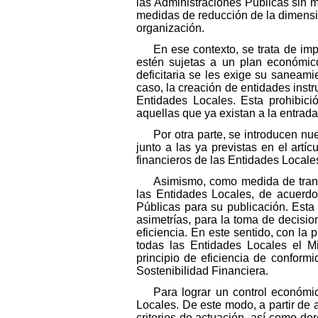
las Administraciones Públicas sin m
medidas de reducción de la dimensión
organización.
En ese contexto, se trata de im
estén sujetas a un plan económico
deficitaria se les exige su saneami
caso, la creación de entidades instr
Entidades Locales. Esta prohibici
aquellas que ya existan a la entrada
Por otra parte, se introducen nu
junto a las ya previstas en el art
financieros de las Entidades Locale
Asimismo, como medida de transp
las Entidades Locales, de acuerdo
Públicas para su publicación. Esta
asimetrías, para la toma de decisi
eficiencia. En este sentido, con la 
todas las Entidades Locales el Mi
principio de eficiencia de conform
Sostenibilidad Financiera.
Para lograr un control económic
Locales. De este modo, a partir de 
criterios de actuación, así como de