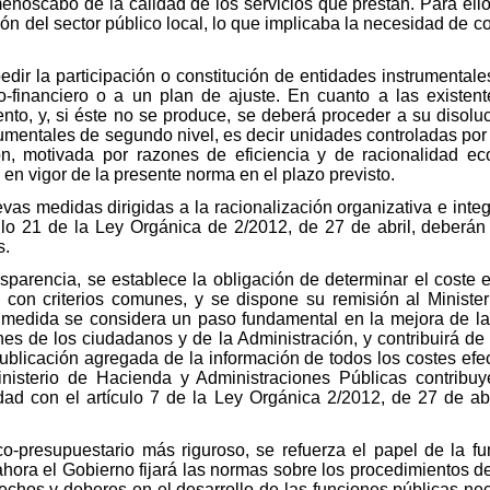
enoscabo de la calidad de los servicios que prestan. Para ell
 del sector público local, lo que implicaba la necesidad de con
pedir la participación o constitución de entidades instrumenta
-financiero o a un plan de ajuste. En cuanto a las existen
ento, y, si éste no se produce, se deberá proceder a su disoluc
umentales de segundo nivel, es decir unidades controladas por o
ón, motivada por razones de eficiencia y de racionalidad ec
 en vigor de la presente norma en el plazo previsto.
evas medidas dirigidas a la racionalización organizativa e inte
ículo 21 de la Ley Orgánica de 2/2012, de 27 de abril, deberán
s.
arencia, se establece la obligación de determinar el coste ef
 con criterios comunes, y se dispone su remisión al Ministe
 medida se considera un paso fundamental en la mejora de la
ones de los ciudadanos y de la Administración, y contribuirá d
publicación agregada de la información de todos los costes efec
nisterio de Hacienda y Administraciones Públicas contribuy
idad con el artículo 7 de la Ley Orgánica 2/2012, de 27 de abr
o-presupuestario más riguroso, se refuerza el papel de la fu
ahora el Gobierno fijará las normas sobre los procedimientos de
rechos y deberes en el desarrollo de las funciones públicas n