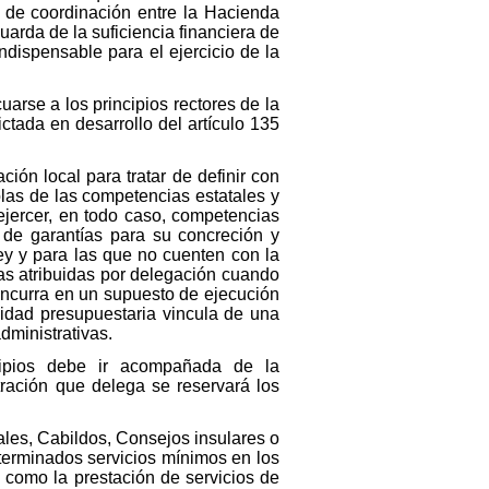
s de coordinación entre la Hacienda
arda de la suficiencia financiera de
ndispensable para el ejercicio de la
uarse a los principios rectores de la
ctada en desarrollo del artículo 135
ión local para tratar de definir con
olas de las competencias estatales y
ejercer, en todo caso, competencias
 de garantías para su concreción y
ey y para las que no cuenten con la
las atribuidas por delegación cuando
 incurra en un supuesto de ejecución
lidad presupuestaria vincula de una
dministrativas.
cipios debe ir acompañada de la
tración que delega se reservará los
ales, Cabildos, Consejos insulares o
terminados servicios mínimos en los
s como la prestación de servicios de