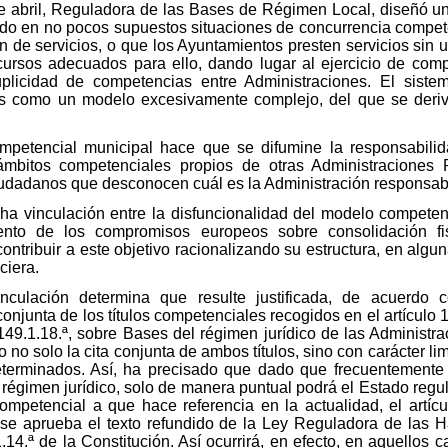
 de abril, Reguladora de las Bases de Régimen Local, diseñó 
ndo en no pocos supuestos situaciones de concurrencia compete
n de servicios, o que los Ayuntamientos presten servicios sin u
recursos adecuados para ello, dando lugar al ejercicio de co
uplicidad de competencias entre Administraciones. El siste
xis como un modelo excesivamente complejo, del que se deri
ompetencial municipal hace que se difumine la responsabili
ámbitos competenciales propios de otras Administraciones
iudadanos que desconocen cuál es la Administración responsabl
echa vinculación entre la disfuncionalidad del modelo compete
nto de los compromisos europeos sobre consolidación fis
ontribuir a este objetivo racionalizando su estructura, en al
ciera.
nculación determina que resulte justificada, de acuerdo c
conjunta de los títulos competenciales recogidos en el artículo
149.1.18.ª, sobre Bases del régimen jurídico de las Administra
o no solo la cita conjunta de ambos títulos, sino con carácter lim
erminados. Así, ha precisado que dado que frecuentemente 
 régimen jurídico, solo de manera puntual podrá el Estado regul
competencial a que hace referencia en la actualidad, el artíc
se aprueba el texto refundido de la Ley Reguladora de las H
14.ª de la Constitución. Así ocurrirá, en efecto, en aquellos c