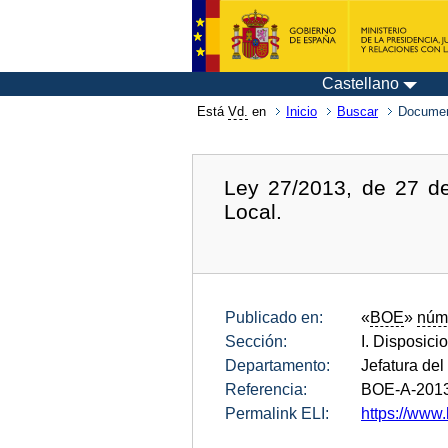
Castellano
Está
Vd.
en
Inicio
Buscar
Documen
Ley 27/2013, de 27 de 
Local.
Publicado en:
«
BOE
»
núm
Sección:
I. Disposici
Departamento:
Jefatura del
Referencia:
BOE-A-201
Permalink ELI:
https://www.