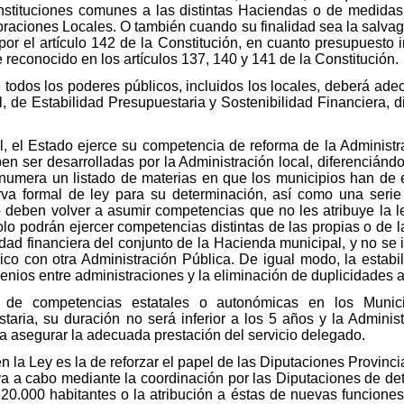
instituciones comunes a las distintas Haciendas o de medida
oraciones Locales. O también cuando su finalidad sea la salvagu
or el artículo 142 de la Constitución, en cuanto presupuesto i
 reconocido en los artículos 137, 140 y 141 de la Constitución.
e todos los poderes públicos, incluidos los locales, deberá adec
, de Estabilidad Presupuestaria y Sostenibilidad Financiera, di
, el Estado ejerce su competencia de reforma de la Administrac
n ser desarrolladas por la Administración local, diferenciánd
numera un listado de materias en que los municipios han de 
rva formal de ley para su determinación, así como una serie
o deben volver a asumir competencias que no les atribuye la l
olo podrán ejercer competencias distintas de las propias o de 
idad financiera del conjunto de la Hacienda municipal, y no se
ico con otra Administración Pública. De igual modo, la estabi
enios entre administraciones y la eliminación de duplicidades a
ón de competencias estatales o autonómicas en los Muni
taria, su duración no será inferior a los 5 años y la Adminis
a asegurar la adecuada prestación del servicio delegado.
 la Ley es la de reforzar el papel de las Diputaciones Provinci
eva a cabo mediante la coordinación por las Diputaciones de de
 20.000 habitantes o la atribución a éstas de nuevas funcione