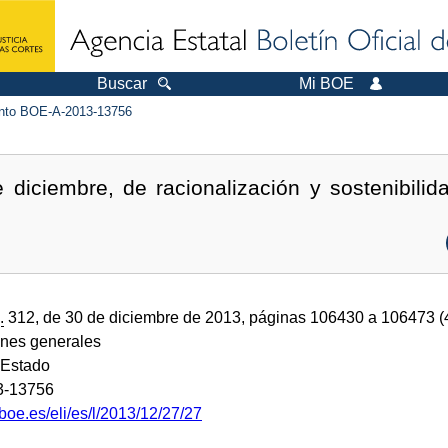
Buscar
Mi BOE
to BOE-A-2013-13756
diciembre, de racionalización y sostenibilid
.
312, de 30 de diciembre de 2013, páginas 106430 a 106473 
ones generales
 Estado
3-13756
boe.es/eli/es/l/2013/12/27/27