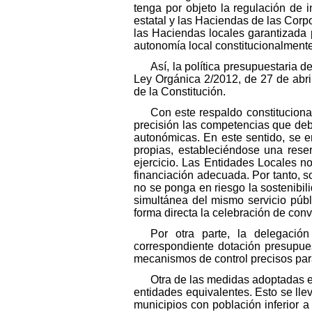
tenga por objeto la regulación de 
estatal y las Haciendas de las Corp
las Haciendas locales garantizada p
autonomía local constitucionalmente
Así, la política presupuestaria d
Ley Orgánica 2/2012, de 27 de abril
de la Constitución.
Con este respaldo constitucional
precisión las competencias que debe
autonómicas. En este sentido, se e
propias, estableciéndose una rese
ejercicio. Las Entidades Locales n
financiación adecuada. Por tanto, s
no se ponga en riesgo la sostenibil
simultánea del mismo servicio públ
forma directa la celebración de conv
Por otra parte, la delegaci
correspondiente dotación presupues
mecanismos de control precisos par
Otra de las medidas adoptadas en
entidades equivalentes. Esto se ll
municipios con población inferior a