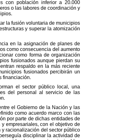
ios con población inferior a 20.000
eros o las labores de coordinación y
ipios.
r la fusión voluntaria de municipios
estructuras y superar la atomización
encia en la asignación de planes de
orios como consecuencia del aumento
ncionar como forma de organización
cipios fusionados aunque pierdan su
uentran respaldo en la más reciente
municipios fusionados percibirán un
 financiación.
orman el sector público local, una
es del personal al servicio de las
ón.
entre el Gobierno de la Nación y las
efinido como acuerdo marco con las
ión por parte de dichas entidades de
 y empresariales, con el objetivo de
 y racionalización del sector público
perseguía disciplinar la actividad de