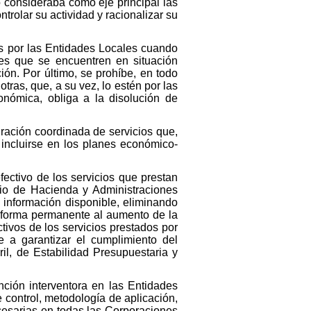
o consideraba como eje principal las
trolar su actividad y racionalizar su
les por las Entidades Locales cuando
tes que se encuentren en situación
ión. Por último, se prohíbe, en todo
tras, que, a su vez, lo estén por las
onómica, obliga a la disolución de
gración coordinada de servicios que,
 incluirse en los planes económico-
ectivo de los servicios que prestan
rio de Hacienda y Administraciones
 información disponible, eliminando
e forma permanente al aumento de la
tivos de los servicios prestados por
e a garantizar el cumplimiento del
il, de Estabilidad Presupuestaria y
nción interventora en las Entidades
 control, metodología de aplicación,
ecesarias en todas las Corporaciones