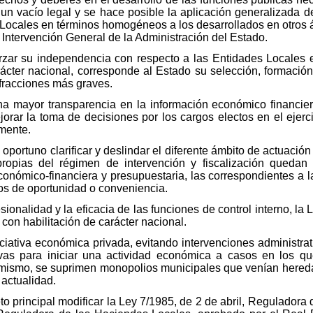
r un vacío legal y se hace posible la aplicación generalizada d
 Locales en términos homogéneos a los desarrollados en otros ám
a Intervención General de la Administración del Estado.
rzar su independencia con respecto a las Entidades Locales e
rácter nacional, corresponde al Estado su selección, formación
nfracciones más graves.
a mayor transparencia en la información económico financier
ejorar la toma de decisiones por los cargos electos en el ejer
mente.
oportuno clarificar y deslindar el diferente ámbito de actuació
propias del régimen de intervención y fiscalización quedan
 económico-financiera y presupuestaria, las correspondientes a 
s de oportunidad o conveniencia.
esionalidad y la eficacia de las funciones de control interno, la
 con habilitación de carácter nacional.
iciativa económica privada, evitando intervenciones administrat
ivas para iniciar una actividad económica a casos en los q
simismo, se suprimen monopolios municipales que venían hered
actualidad.
o principal modificar la Ley 7/1985, de 2 de abril, Reguladora