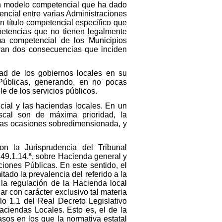
un modelo competencial que ha dado
ncial entre varias Administraciones
n título competencial específico que
mpetencias que no tienen legalmente
ma competencial de los Municipios
van dos consecuencias que inciden
dad de los gobiernos locales en su
 Públicas, generando, en no pocas
e de los servicios públicos.
ncial y las haciendas locales. En un
cal son de máxima prioridad, la
gunas ocasiones sobredimensionada, y
on la Jurisprudencia del Tribunal
 149.1.14.ª, sobre Hacienda general y
ciones Públicas. En este sentido, el
itado la prevalencia del referido a la
la regulación de la Hacienda local
ar con carácter exclusivo tal materia
ulo 1.1 del Real Decreto Legislativo
aciendas Locales. Esto es, el de la
asos en los que la normativa estatal