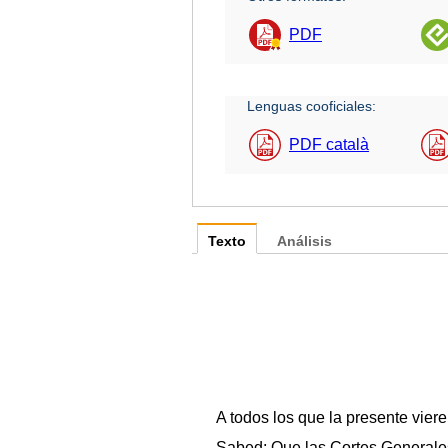
PDF
Lenguas cooficiales:
PDF català
Texto
Análisis
A todos los que la presente vier
Sabed: Que las Cortes Generales