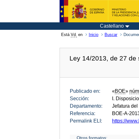
Castellano
Está
Vd.
en
Inicio
Buscar
Documen
Ley 14/2013, de 27 de 
Publicado en:
«
BOE
»
núm
Sección:
I. Disposici
Departamento:
Jefatura del
Referencia:
BOE-A-201
Permalink ELI:
https://www.
Otros formatos: