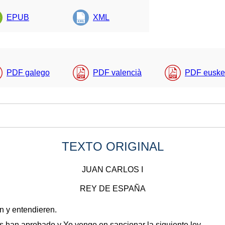
EPUB
XML
PDF galego
PDF valencià
PDF euske
TEXTO ORIGINAL
JUAN CARLOS I
REY DE ESPAÑA
en y entendieren.
 han aprobado y Yo vengo en sancionar la siguiente ley.