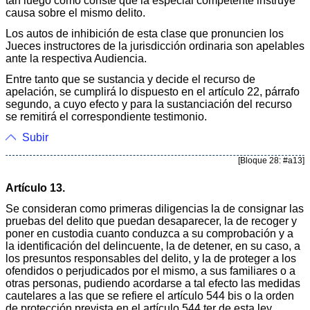
tan luego como conste que la especial competente instruye
causa sobre el mismo delito.
Los autos de inhibición de esta clase que pronuncien los
Jueces instructores de la jurisdicción ordinaria son apelables
ante la respectiva Audiencia.
Entre tanto que se sustancia y decide el recurso de
apelación, se cumplirá lo dispuesto en el artículo 22, párrafo
segundo, a cuyo efecto y para la sustanciación del recurso
se remitirá el correspondiente testimonio.
Subir
[Bloque 28: #a13]
Artículo 13.
Se consideran como primeras diligencias la de consignar las
pruebas del delito que puedan desaparecer, la de recoger y
poner en custodia cuanto conduzca a su comprobación y a
la identificación del delincuente, la de detener, en su caso, a
los presuntos responsables del delito, y la de proteger a los
ofendidos o perjudicados por el mismo, a sus familiares o a
otras personas, pudiendo acordarse a tal efecto las medidas
cautelares a las que se refiere el artículo 544 bis o la orden
de protección prevista en el artículo 544 ter de esta ley.