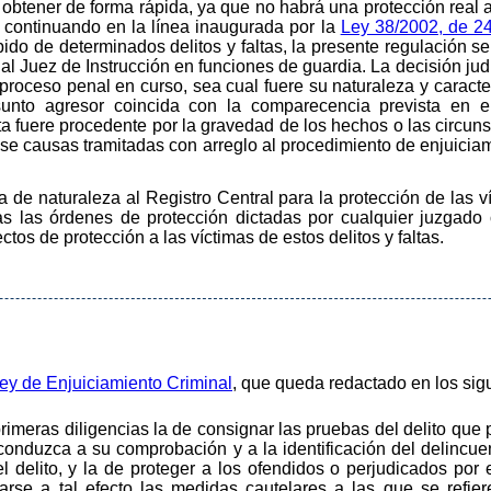
obtener de forma rápida, ya que no habrá una protección real a 
, continuando en la línea inaugurada por la
Ley 38/2002, de 24
ido de determinados delitos y faltas, la presente regulación se
 al Juez de Instrucción en funciones de guardia. La decisión ju
oceso penal en curso, sea cual fuere su naturaleza y caracterís
esunto agresor coincida con la comparecencia prevista en e
ta fuere procedente por la gravedad de los hechos o las circun
tase causas tramitadas con arreglo al procedimiento de enjuiciam
a de naturaleza al Registro Central para la protección de las v
s las órdenes de protección dictadas por cualquier juzgado o
tos de protección a las víctimas de estos delitos y faltas.
 Ley de Enjuiciamiento Criminal
, que queda redactado en los sig
imeras diligencias la de consignar las pruebas del delito que 
onduzca a su comprobación y a la identificación del delincuen
 delito, y la de proteger a los ofendidos o perjudicados por 
rse a tal efecto las medidas cautelares a las que se refiere