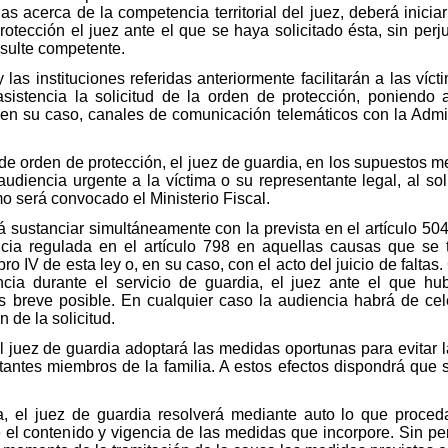
s acerca de la competencia territorial del juez, deberá iniciar
tección el juez ante el que se haya solicitado ésta, sin perjui
sulte competente.
 las instituciones referidas anteriormente facilitarán a las víc
sistencia la solicitud de la orden de protección, poniendo a
, en su caso, canales de comunicación telemáticos con la Admini
d de orden de protección, el juez de guardia, en los supuestos 
udiencia urgente a la víctima o su representante legal, al soli
 será convocado el Ministerio Fiscal.
 sustanciar simultáneamente con la prevista en el artículo 50
cia regulada en el artículo 798 en aquellas causas que se 
l libro IV de esta ley o, en su caso, con el acto del juicio de fa
ncia durante el servicio de guardia, el juez ante el que hub
s breve posible. En cualquier caso la audiencia habrá de c
 de la solicitud.
l juez de guardia adoptará las medidas oportunas para evitar la
estantes miembros de la familia. A estos efectos dispondrá que
, el juez de guardia resolverá mediante auto lo que proceda
el contenido y vigencia de las medidas que incorpore. Sin perju