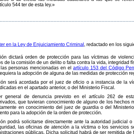
tículo 544 ter de esta ley.»
 ter en la Ley de Enjuiciamiento Criminal
, redactado en los sigu
ción dictará orden de protección para las víctimas de viole
 de la comisión de un delito o falta contra la vida, integridad fís
 las personas mencionadas en el
artículo 153 del Código Pen
requiera la adopción de alguna de las medidas de protección reg
ión será acordada por el juez de oficio o a instancia de la v
dicadas en el apartado anterior, o del Ministerio Fiscal.
er general de denuncia previsto en el artículo 262 de est
 privados, que tuvieran conocimiento de alguno de los hechos 
amente en conocimiento del juez de guardia o del Ministerio
iento para la adopción de la orden de protección.
ón podrá solicitarse directamente ante la autoridad judicial o 
idad, las oficinas de atención a la víctima o los servicios so
straciones públicas. Dicha solicitud habrá de ser remitida de