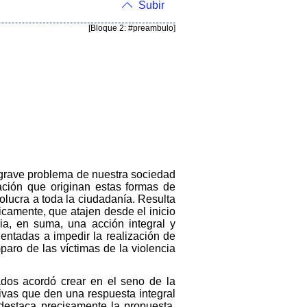
Subir
[Bloque 2: #preambulo]
un grave problema de nuestra sociedad
ación que originan estas formas de
olucra a toda la ciudadanía. Resulta
nicamente, que atajen desde el inicio
a, en suma, una acción integral y
entadas a impedir la realización de
paro de las víctimas de la violencia
dos acordó crear en el seno de la
tivas que den una respuesta integral
 destaca precisamente la propuesta,