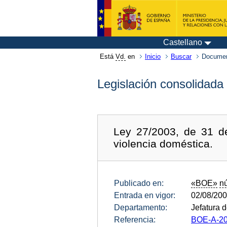
Castellano
Está
Vd.
en
Inicio
Buscar
Documen
Legislación consolidada
Ley 27/2003, de 31 de
violencia doméstica.
Publicado en:
«BOE»
n
Entrada en vigor:
02/08/20
Departamento:
Jefatura 
Referencia:
BOE-A-20