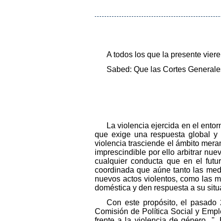
A todos los que la presente vier
Sabed: Que las Cortes Generales
La violencia ejercida en el entor
que exige una respuesta global y 
violencia trasciende el ámbito mera
imprescindible por ello arbitrar nue
cualquier conducta que en el fut
coordinada que aúne tanto las medi
nuevos actos violentos, como las me
doméstica y den respuesta a su situ
Con este propósito, el pasado
Comisión de Política Social y Emple
frente a la violencia de género...