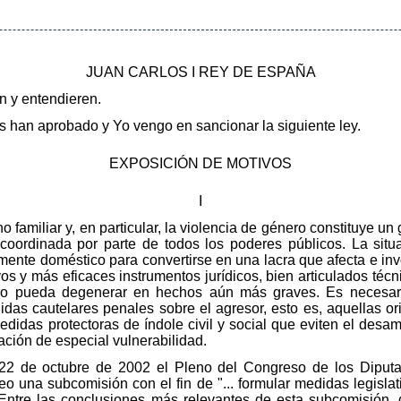
JUAN CARLOS I REY DE ESPAÑA
en y entendieren.
 han aprobado y Yo vengo en sancionar la siguiente ley.
EXPOSICIÓN DE MOTIVOS
I
no familiar y, en particular, la violencia de género constituye 
coordinada por parte de todos los poderes públicos. La situ
mente doméstico para convertirse en una lacra que afecta e inv
vos y más eficaces instrumentos jurídicos, bien articulados téc
uro pueda degenerar en hechos aún más graves. Es necesari
das cautelares penales sobre el agresor, esto es, aquellas ori
didas protectoras de índole civil y social que eviten el desam
ación de especial vulnerabilidad.
 22 de octubre de 2002 el Pleno del Congreso de los Diputa
o una subcomisión con el fin de "... formular medidas legisla
". Entre las conclusiones más relevantes de esta subcomisión,