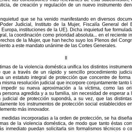
usticia, de creación y regulación de un nuevo instrumento de
 inquietud que se ha venido manifestando en diversos docume
oder Judicial, Instituto de la Mujer, Fiscalía General del
uropa, instituciones de la UE). Dicha inquietud fue formulada
al, la coordinación como prioridad absoluta... en el reciente i
erechos de la Mujer, que han hecho suyo los Plenos del Congr
miento a este mandato unánime de las Cortes Generales.
II
timas de la violencia doméstica unifica los distintos instrumen
de que a través de un rápido y sencillo procedimiento judici
ima un estatuto integral de protección que concentre de form
na misma resolución judicial que incorpore conjuntamente tanto la
impedir su nueva aproximación a la víctima, como las ori
la persona agredida y a su familia, sin necesidad de esperar a 
 judicial de protección supondrá, a su vez, que las distintas
tamente los instrumentos de protección social establecidos en
elemento más innovador.
as medidas incorporadas a la orden de protección, se ha dise
ctimas de la violencia doméstica, de modo que tanto éstas co
ás inmediato puedan solicitarla sin formalismos técnicos o c