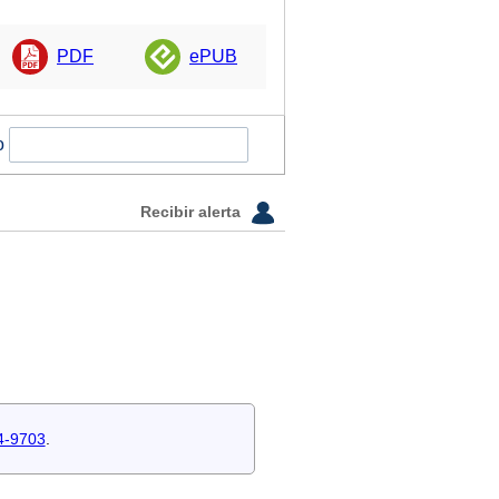
PDF
ePUB
o
Recibir alerta
4-9703
.