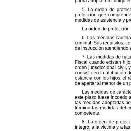
podrá adoptar en cualquier 
5. La orden de protec
protección que comprender
medidas de asistencia y pro
La orden de protección 
6. Las medidas cautelar
criminal. Sus requisitos, c
de instrucción atendiendo a
7. Las medidas de natur
Fiscal cuando existan hij
orden jurisdiccional civil,
consistir en la atribución 
estancia con los hijos, el
de apartar al menor de un pe
Las medidas de carácter
este plazo fuese incoado a 
las medidas adoptadas per
término las medidas deberá
competente.
8. La orden de protecc
íntegro, a la víctima y a 