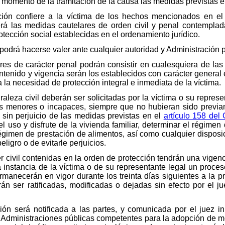
momento de la tramitación de la causa las medidas previstas en 
ción confiere a la víctima de los hechos mencionados en el 
á las medidas cautelares de orden civil y penal contempladas
tección social establecidas en el ordenamiento jurídico.
podrá hacerse valer ante cualquier autoridad y Administración p
es de carácter penal podrán consistir en cualesquiera de las 
ontenido y vigencia serán los establecidos con carácter general 
 la necesidad de protección integral e inmediata de la víctima.
aleza civil deberán ser solicitadas por la víctima o su represen
os menores o incapaces, siempre que no hubieran sido previ
 y sin perjuicio de las medidas previstas en el
artículo 158 del 
del uso y disfrute de la vivienda familiar, determinar el régimen
 régimen de prestación de alimentos, así como cualquier disposi
ligro o de evitarle perjuicios.
 civil contenidas en la orden de protección tendrán una vigenc
instancia de la víctima o de su representante legal un proceso 
manecerán en vigor durante los treinta días siguientes a la 
n ser ratificadas, modificadas o dejadas sin efecto por el ju
ión será notificada a las partes, y comunicada por el juez 
las Administraciones públicas competentes para la adopción de 