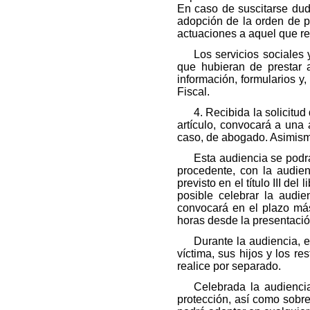
En caso de suscitarse duda
adopción de la orden de pro
actuaciones a aquel que re
Los servicios sociales y
que hubieran de prestar a
información, formularios y
Fiscal.
4. Recibida la solicitu
artículo, convocará a una a
caso, de abogado. Asimismo
Esta audiencia se podrá
procedente, con la audien
previsto en el título III de
posible celebrar la audie
convocará en el plazo má
horas desde la presentación
Durante la audiencia, e
víctima, sus hijos y los r
realice por separado.
Celebrada la audiencia
protección, así como sobre 