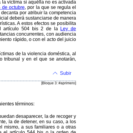
la víctima si aquélla no es activada
 de octubre
, por la que se regula el
 decanta por atribuir la competencia
dicial deberá sustanciarse de manera
ticas. A estos efectos se posibilita
l artículo 504 bis 2 de la
Ley de
stancias concurrentes, con audiencia
iento rápido, o con el acto del juicio
íctimas de la violencia doméstica, al
 tribunal y en el que se anotarán,
Subir
[Bloque 3: #aprimero]
uientes términos:
puedan desaparecer, la de recoger y
te, la de detener, en su caso, a los
el mismo, a sus familiares o a otras
 el artículo 544 bis o la orden de