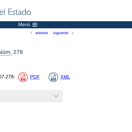
Menú
anterior
siguiente
Núm.
278
07-278
:
PDF
XML