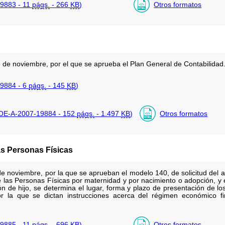
9883 - 11
págs.
- 266
KB
)
Otros formatos
de noviembre, por el que se aprueba el Plan General de Contabilidad
9884 - 6
págs.
- 145
KB
)
OE-A-2007-19884 - 152
págs.
- 1.497
KB
)
Otros formatos
as Personas Físicas
 noviembre, por la que se aprueban el modelo 140, de solicitud del 
 las Personas Físicas por maternidad y por nacimiento o adopción, y e
n de hijo, se determina el lugar, forma y plazo de presentación de l
 la que se dictan instrucciones acerca del régimen económico fi
9885 - 11
págs.
- 696
KB
)
Otros formatos