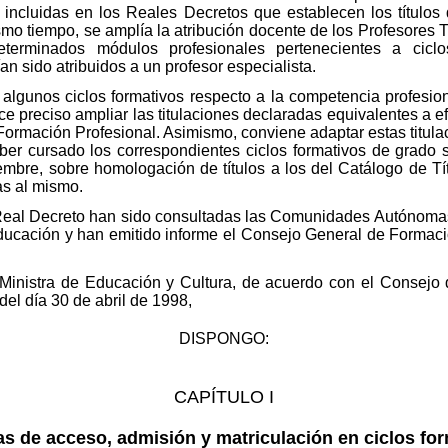
s incluidas en los Reales Decretos que establecen los títulos 
smo tiempo, se amplía la atribución docente de los Profesores
rminados módulos profesionales pertenecientes a ciclos 
an sido atribuidos a un profesor especialista.
lgunos ciclos formativos respecto a la competencia profesion
 preciso ampliar las titulaciones declaradas equivalentes a e
rmación Profesional. Asimismo, conviene adaptar estas titulaci
er cursado los correspondientes ciclos formativos de grado s
bre, sobre homologación de títulos a los del Catálogo de Títu
as al mismo.
Real Decreto han sido consultadas las Comunidades Autónomas 
ucación y han emitido informe el Consejo General de Formaci
 Ministra de Educación y Cultura, de acuerdo con el Consejo 
el día 30 de abril de 1998,
DISPONGO:
CAPÍTULO I
s de acceso, admisión y matriculación en ciclos fo