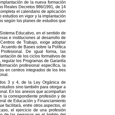
implantación de la nueva formación
 los Reales Decretos 986/1991, de 14
completa el calendario de aplicación
 estudios en vigor y la implantación
os según los planes de estudios que
 Sistema Educativo, en el sentido de
sas e instituciones al desarrollo de
Centros de Trabajo, exige adoptar
l Acuerdo de Bases sobre la Política
rofesional. De igual forma, las
antación de los ciclos formativos de
, regular los Programas de Garantía
 formación profesional específica, la
os en centros integrados de los tres
onal.
tados 3 y 4, de la Ley Orgánica de
estudios sino también para otorgar a
sional. En los anexos que acompañan
n la correspondiente profesión y de
neral de Educación y Financiamiento
 facilitará, entre otros aspectos, el
aso, el ejercicio de una profesión
ión de las personas en el ámbito del