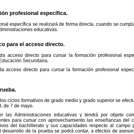
ión profesional específica.
onal específica se realizará de forma directa, cuando se cumpl
dministraciones educativas.
co para el acceso directo.
da acceso directo para cursar la formación profesional esp
 Educación Secundaria.
da acceso directo para cursar la formación profesional espec
prueba.
os ciclos formativos de grado medio y grado superior se efectu
3, de 7 de mayo.
r las Administraciones educativas y tendrá por objeto com
ientes para cursar con aprovechamiento las enseñanzas del ci
ivos del bachillerato y sus capacidades respecto al campo pr
l desarrollo de la prueba se podrá contar, a efectos de asesor