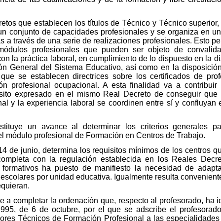
tos que establecen los títulos de Técnico y Técnico superior,
un conjunto de capacidades profesionales y se organiza en un
 a través de una serie de realizaciones profesionales. Esto per
módulos profesionales que pueden ser objeto de convalida
n la práctica laboral, en cumplimiento de lo dispuesto en la di
n General del Sistema Educativo, así como en la disposición
ue se establecen directrices sobre los certificados de prof
n profesional ocupacional. A esta finalidad va a contribuir 
pósito expresado en el mismo Real Decreto de conseguir que l
al y la experiencia laboral se coordinen entre sí y confluyan
tituye un avance al determinar los criterios generales pa
el módulo profesional de Formación en Centros de Trabajo.
14 de junio, determina los requisitos mínimos de los centros
completa con la regulación establecida en los Reales Decret
 formativos ha puesto de manifiesto la necesidad de adapta
escolares por unidad educativa. Igualmente resulta conveniente
equieran.
ene a completar la ordenación que, respecto al profesorado, ha
1995, de 6 de octubre, por el que se adscribe el profesora
res Técnicos de Formación Profesional a las especialidades p