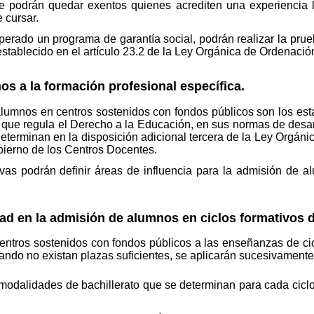
rte podrán quedar exentos quienes acrediten una experiencia 
 cursar.
rado un programa de garantía social, podrán realizar la prueb
stablecido en el artículo 23.2 de la Ley Orgánica de Ordenaci
os a la formación profesional específica.
 alumnos en centros sostenidos con fondos públicos son los est
 que regula el Derecho a la Educación, en sus normas de desarro
 determinan en la disposición adicional tercera de la Ley Orgán
obierno de los Centros Docentes.
vas podrán definir áreas de influencia para la admisión de a
idad en la admisión de alumnos en ciclos formativos 
ntros sostenidos con fondos públicos a las enseñanzas de cic
ando no existan plazas suficientes, se aplicarán sucesivamente l
modalidades de bachillerato que se determinan para cada ciclo