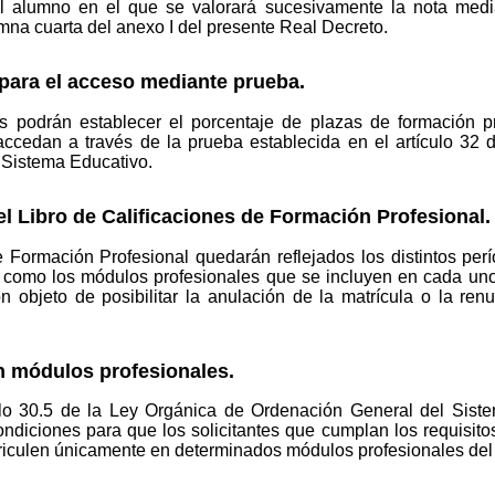
l alumno en el que se valorará sucesivamente la nota medi
umna cuarta del anexo I del presente Real Decreto.
 para el acceso mediante prueba.
as podrán establecer el porcentaje de plazas de formación 
accedan a través de la prueba establecida en el artículo 32 
 Sistema Educativo.
 el Libro de Calificaciones de Formación Profesional.
e Formación Profesional quedarán reflejados los distintos per
sí como los módulos profesionales que se incluyen en cada uno 
 objeto de posibilitar la anulación de la matrícula o la renun
en módulos profesionales.
ulo 30.5 de la Ley Orgánica de Ordenación General del Siste
ndiciones para que los solicitantes que cumplan los requisito
riculen únicamente en determinados módulos profesionales de