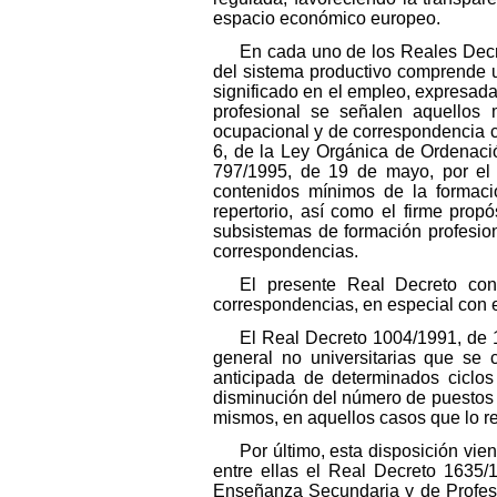
espacio económico europeo.
En cada uno de los Reales Decre
del sistema productivo comprende 
significado en el empleo, expresadas
profesional se señalen aquellos 
ocupacional y de correspondencia co
6, de la Ley Orgánica de Ordenació
797/1995, de 19 de mayo, por el q
contenidos mínimos de la formació
repertorio, así como el firme pro
subsistemas de formación profesion
correspondencias.
El presente Real Decreto cons
correspondencias, en especial con 
El Real Decreto 1004/1991, de 
general no universitarias que se 
anticipada de determinados ciclos
disminución del número de puestos 
mismos, en aquellos casos que lo r
Por último, esta disposición vi
entre ellas el Real Decreto 1635/
Enseñanza Secundaria y de Profeso