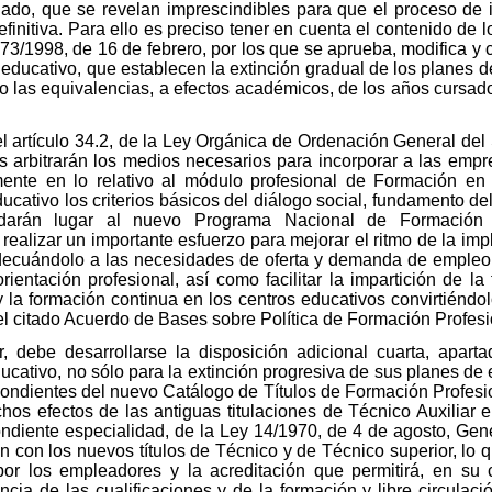
nado, que se revelan imprescindibles para que el proceso de 
efinitiva. Para ello es preciso tener en cuenta el contenido de
173/1998, de 16 de febrero, por los que se aprueba, modifica y 
educativo, que establecen la extinción gradual de los planes de
 las equivalencias, a efectos académicos, de los años cursad
l artículo 34.2, de la Ley Orgánica de Ordenación General del
 arbitrarán los medios necesarios para incorporar a las empre
ente en lo relativo al módulo profesional de Formación en 
cativo los criterios básicos del diálogo social, fundamento de
darán lugar al nuevo Programa Nacional de Formación P
ealizar un importante esfuerzo para mejorar el ritmo de la impl
adecuándolo a las necesidades de oferta y demanda de empleo
rientación profesional, así como facilitar la impartición de la
 la formación continua en los centros educativos convirtiéndol
el citado Acuerdo de Bases sobre Política de Formación Profesi
, debe desarrollarse la disposición adicional cuarta, apar
ativo, no sólo para la extinción progresiva de sus planes de 
spondientes del nuevo Catálogo de Títulos de Formación Profe
hos efectos de las antiguas titulaciones de Técnico Auxiliar e
ondiente especialidad, de la Ley 14/1970, de 4 de agosto, Ge
 con los nuevos títulos de Técnico y de Técnico superior, lo que
por los empleadores y la acreditación que permitirá, en su c
ncia de las cualificaciones y de la formación y libre circulac