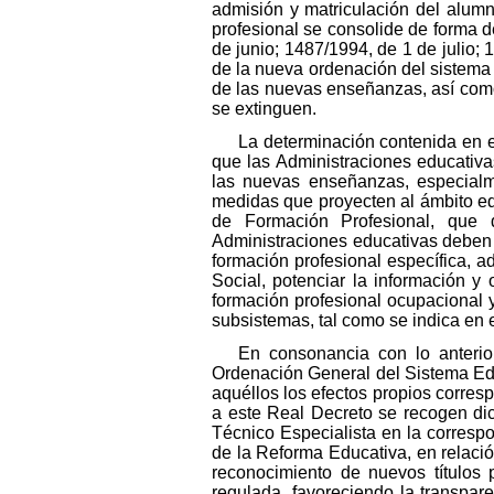
admisión y matriculación del alum
profesional se consolide de forma d
de junio; 1487/1994, de 1 de julio; 
de la nueva ordenación del sistema 
de las nuevas enseñanzas, así como
se extinguen.
La determinación contenida en e
que las Administraciones educativas
las nuevas enseñanzas, especialm
medidas que proyecten al ámbito edu
de Formación Profesional, que 
Administraciones educativas deben r
formación profesional específica, 
Social, potenciar la información y o
formación profesional ocupacional y
subsistemas, tal como se indica en 
En consonancia con lo anterior
Ordenación General del Sistema Educ
aquéllos los efectos propios corre
a este Real Decreto se recogen dic
Técnico Especialista en la corresp
de la Reforma Educativa, en relación
reconocimiento de nuevos títulos 
regulada, favoreciendo la transpare