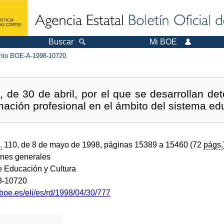
Buscar
Mi BOE
to BOE-A-1998-10720
 de 30 de abril, por el que se desarrollan d
mación profesional en el ámbito del sistema ed
.
110, de 8 de mayo de 1998, páginas 15389 a 15460 (72
págs.
ones generales
e Educación y Cultura
8-10720
boe.es/eli/es/rd/1998/04/30/777