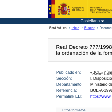
Castellano
Está
Vd.
en
Inicio
Buscar
Documen
Real Decreto 777/1998,
la ordenación de la for
Publicado en:
«
BOE
»
núm
Sección:
I. Disposici
Departamento:
Ministerio d
Referencia:
BOE-A-199
Permalink ELI:
https://www.
Otros formatos: