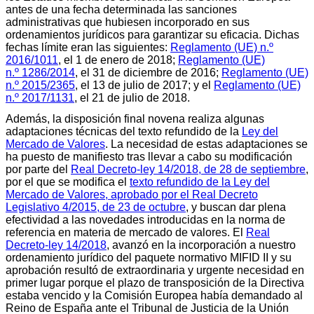
antes de una fecha determinada las sanciones
administrativas que hubiesen incorporado en sus
ordenamientos jurídicos para garantizar su eficacia. Dichas
fechas límite eran las siguientes:
Reglamento (UE) n.º
2016/1011
, el 1 de enero de 2018;
Reglamento (UE)
n.º 1286/2014
, el 31 de diciembre de 2016;
Reglamento (UE)
n.º 2015/2365
, el 13 de julio de 2017; y el
Reglamento (UE)
n.º 2017/1131
, el 21 de julio de 2018.
Además, la disposición final novena realiza algunas
adaptaciones técnicas del texto refundido de la
Ley del
Mercado de Valores
. La necesidad de estas adaptaciones se
ha puesto de manifiesto tras llevar a cabo su modificación
por parte del
Real Decreto-ley 14/2018, de 28 de septiembre
,
por el que se modifica el
texto refundido de la Ley del
Mercado de Valores, aprobado por el Real Decreto
Legislativo 4/2015, de 23 de octubre
, y buscan dar plena
efectividad a las novedades introducidas en la norma de
referencia en materia de mercado de valores. El
Real
Decreto-ley 14/2018
, avanzó en la incorporación a nuestro
ordenamiento jurídico del paquete normativo MIFID II y su
aprobación resultó de extraordinaria y urgente necesidad en
primer lugar porque el plazo de transposición de la Directiva
estaba vencido y la Comisión Europea había demandado al
Reino de España ante el Tribunal de Justicia de la Unión