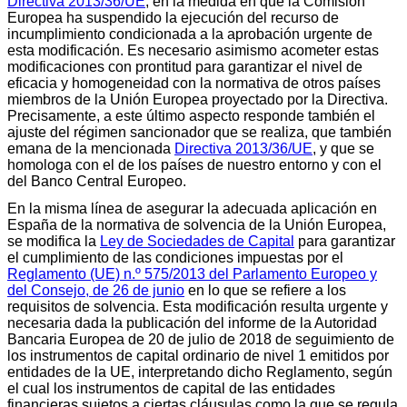
Directiva 2013/36/UE
, en la medida en que la Comisión
Europea ha suspendido la ejecución del recurso de
incumplimiento condicionada a la aprobación urgente de
esta modificación. Es necesario asimismo acometer estas
modificaciones con prontitud para garantizar el nivel de
eficacia y homogeneidad con la normativa de otros países
miembros de la Unión Europea proyectado por la Directiva.
Precisamente, a este último aspecto responde también el
ajuste del régimen sancionador que se realiza, que también
emana de la mencionada
Directiva 2013/36/UE
, y que se
homologa con el de los países de nuestro entorno y con el
del Banco Central Europeo.
En la misma línea de asegurar la adecuada aplicación en
España de la normativa de solvencia de la Unión Europea,
se modifica la
Ley de Sociedades de Capital
para garantizar
el cumplimiento de las condiciones impuestas por el
Reglamento (UE) n.º 575/2013 del Parlamento Europeo y
del Consejo, de 26 de junio
en lo que se refiere a los
requisitos de solvencia. Esta modificación resulta urgente y
necesaria dada la publicación del informe de la Autoridad
Bancaria Europea de 20 de julio de 2018 de seguimiento de
los instrumentos de capital ordinario de nivel 1 emitidos por
entidades de la UE, interpretando dicho Reglamento, según
el cual los instrumentos de capital de las entidades
financieras sujetos a ciertas cláusulas como la que se regula