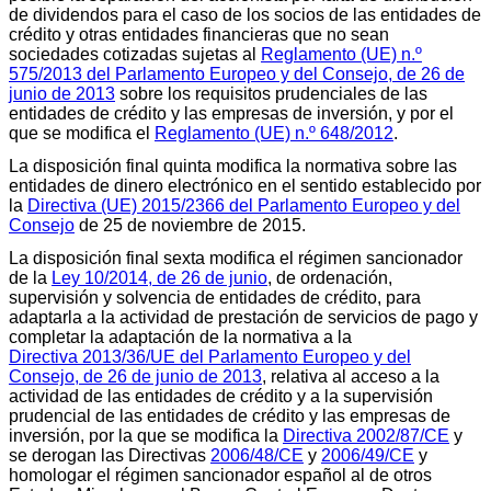
de dividendos para el caso de los socios de las entidades de
crédito y otras entidades financieras que no sean
sociedades cotizadas sujetas al
Reglamento (UE) n.º
575/2013 del Parlamento Europeo y del Consejo, de 26 de
junio de 2013
sobre los requisitos prudenciales de las
entidades de crédito y las empresas de inversión, y por el
que se modifica el
Reglamento (UE) n.º 648/2012
.
La disposición final quinta modifica la normativa sobre las
entidades de dinero electrónico en el sentido establecido por
la
Directiva (UE) 2015/2366 del Parlamento Europeo y del
Consejo
de 25 de noviembre de 2015.
La disposición final sexta modifica el régimen sancionador
de la
Ley 10/2014, de 26 de junio
, de ordenación,
supervisión y solvencia de entidades de crédito, para
adaptarla a la actividad de prestación de servicios de pago y
completar la adaptación de la normativa a la
Directiva 2013/36/UE del Parlamento Europeo y del
Consejo, de 26 de junio de 2013
, relativa al acceso a la
actividad de las entidades de crédito y a la supervisión
prudencial de las entidades de crédito y las empresas de
inversión, por la que se modifica la
Directiva 2002/87/CE
y
se derogan las Directivas
2006/48/CE
y
2006/49/CE
y
homologar el régimen sancionador español al de otros