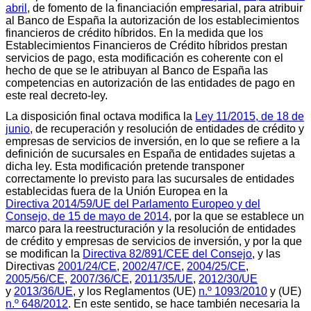
abril
, de fomento de la financiación empresarial, para atribuir
al Banco de España la autorización de los establecimientos
financieros de crédito híbridos. En la medida que los
Establecimientos Financieros de Crédito híbridos prestan
servicios de pago, esta modificación es coherente con el
hecho de que se le atribuyan al Banco de España las
competencias en autorización de las entidades de pago en
este real decreto-ley.
La disposición final octava modifica la
Ley 11/2015, de 18 de
junio
, de recuperación y resolución de entidades de crédito y
empresas de servicios de inversión, en lo que se refiere a la
definición de sucursales en España de entidades sujetas a
dicha ley. Esta modificación pretende transponer
correctamente lo previsto para las sucursales de entidades
establecidas fuera de la Unión Europea en la
Directiva 2014/59/UE del Parlamento Europeo y del
Consejo, de 15 de mayo de 2014
, por la que se establece un
marco para la reestructuración y la resolución de entidades
de crédito y empresas de servicios de inversión, y por la que
se modifican la
Directiva 82/891/CEE del Consejo
, y las
Directivas
2001/24/CE
,
2002/47/CE
,
2004/25/CE
,
2005/56/CE
,
2007/36/CE
,
2011/35/UE
,
2012/30/UE
y
2013/36/UE
, y los Reglamentos (UE)
n.º 1093/2010
y (UE)
n.º 648/2012
. En este sentido, se hace también necesaria la