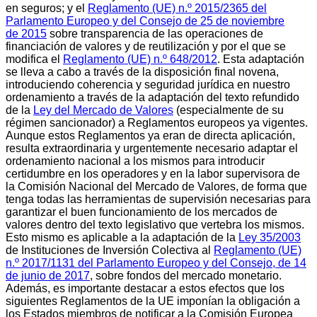
en seguros; y el
Reglamento (UE) n.º 2015/2365 del
Parlamento Europeo y del Consejo de 25 de noviembre
de 2015
sobre transparencia de las operaciones de
financiación de valores y de reutilización y por el que se
modifica el
Reglamento (UE) n.º 648/2012
. Esta adaptación
se lleva a cabo a través de la disposición final novena,
introduciendo coherencia y seguridad jurídica en nuestro
ordenamiento a través de la adaptación del texto refundido
de la
Ley del Mercado de Valores
(especialmente de su
régimen sancionador) a Reglamentos europeos ya vigentes.
Aunque estos Reglamentos ya eran de directa aplicación,
resulta extraordinaria y urgentemente necesario adaptar el
ordenamiento nacional a los mismos para introducir
certidumbre en los operadores y en la labor supervisora de
la Comisión Nacional del Mercado de Valores, de forma que
tenga todas las herramientas de supervisión necesarias para
garantizar el buen funcionamiento de los mercados de
valores dentro del texto legislativo que vertebra los mismos.
Esto mismo es aplicable a la adaptación de la
Ley 35/2003
de Instituciones de Inversión Colectiva al
Reglamento (UE)
n.º 2017/1131 del Parlamento Europeo y del Consejo, de 14
de junio de 2017
, sobre fondos del mercado monetario.
Además, es importante destacar a estos efectos que los
siguientes Reglamentos de la UE imponían la obligación a
los Estados miembros de notificar a la Comisión Europea