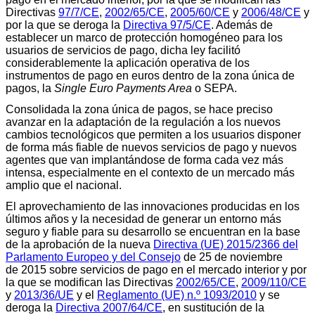
Directivas
97/7/CE
,
2002/65/CE
,
2005/60/CE
y
2006/48/CE
y
por la que se deroga la
Directiva 97/5/CE
. Además de
establecer un marco de protección homogéneo para los
usuarios de servicios de pago, dicha ley facilitó
considerablemente la aplicación operativa de los
instrumentos de pago en euros dentro de la zona única de
pagos, la
Single Euro Payments Area
o SEPA.
Consolidada la zona única de pagos, se hace preciso
avanzar en la adaptación de la regulación a los nuevos
cambios tecnológicos que permiten a los usuarios disponer
de forma más fiable de nuevos servicios de pago y nuevos
agentes que van implantándose de forma cada vez más
intensa, especialmente en el contexto de un mercado más
amplio que el nacional.
El aprovechamiento de las innovaciones producidas en los
últimos años y la necesidad de generar un entorno más
seguro y fiable para su desarrollo se encuentran en la base
de la aprobación de la nueva
Directiva (UE) 2015/2366 del
Parlamento Europeo y del Consejo
de 25 de noviembre
de 2015 sobre servicios de pago en el mercado interior y por
la que se modifican las Directivas
2002/65/CE
,
2009/110/CE
y
2013/36/UE
y el
Reglamento (UE) n.º 1093/2010
y se
deroga la
Directiva 2007/64/CE
, en sustitución de la