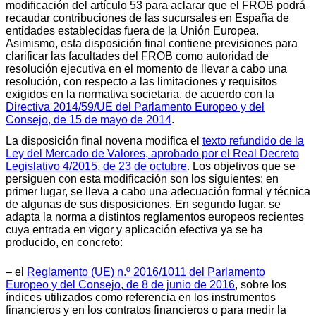
modificación del artículo 53 para aclarar que el FROB podrá
recaudar contribuciones de las sucursales en España de
entidades establecidas fuera de la Unión Europea.
Asimismo, esta disposición final contiene previsiones para
clarificar las facultades del FROB como autoridad de
resolución ejecutiva en el momento de llevar a cabo una
resolución, con respecto a las limitaciones y requisitos
exigidos en la normativa societaria, de acuerdo con la
Directiva 2014/59/UE del Parlamento Europeo y del
Consejo, de 15 de mayo de 2014
.
La disposición final novena modifica el
texto refundido de la
Ley del Mercado de Valores, aprobado por el Real Decreto
Legislativo 4/2015, de 23 de octubre
. Los objetivos que se
persiguen con esta modificación son los siguientes: en
primer lugar, se lleva a cabo una adecuación formal y técnica
de algunas de sus disposiciones. En segundo lugar, se
adapta la norma a distintos reglamentos europeos recientes
cuya entrada en vigor y aplicación efectiva ya se ha
producido, en concreto:
– el
Reglamento (UE) n.º 2016/1011 del Parlamento
Europeo y del Consejo, de 8 de junio de 2016
, sobre los
índices utilizados como referencia en los instrumentos
financieros y en los contratos financieros o para medir la