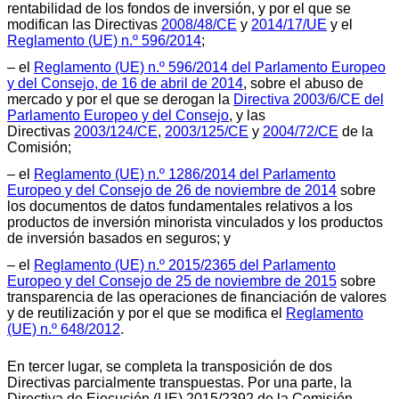
rentabilidad de los fondos de inversión, y por el que se
modifican las Directivas
2008/48/CE
y
2014/17/UE
y el
Reglamento (UE) n.º 596/2014
;
– el
Reglamento (UE) n.º 596/2014 del Parlamento Europeo
y del Consejo, de 16 de abril de 2014
, sobre el abuso de
mercado y por el que se derogan la
Directiva 2003/6/CE del
Parlamento Europeo y del Consejo
, y las
Directivas
2003/124/CE
,
2003/125/CE
y
2004/72/CE
de la
Comisión;
– el
Reglamento (UE) n.º 1286/2014 del Parlamento
Europeo y del Consejo de 26 de noviembre de 2014
sobre
los documentos de datos fundamentales relativos a los
productos de inversión minorista vinculados y los productos
de inversión basados en seguros; y
– el
Reglamento (UE) n.º 2015/2365 del Parlamento
Europeo y del Consejo de 25 de noviembre de 2015
sobre
transparencia de las operaciones de financiación de valores
y de reutilización y por el que se modifica el
Reglamento
(UE) n.º 648/2012
.
En tercer lugar, se completa la transposición de dos
Directivas parcialmente transpuestas. Por una parte, la
Directiva de Ejecución (UE) 2015/2392 de la Comisión,