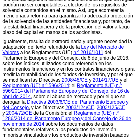
podrían no ser computables a efectos de los requisitos de
solvencia contenidos en el mismo. Así, urge acometer la
mencionada reforma para garantizar la adecuada protección
de la solvencia de las entidades financieras y, por tanto, de
la estabilidad financiera y de la protección del valor a largo
plazo del capital en manos de los accionistas.
Igualmente, resulta de extraordinaria y urgente necesidad la
adaptación del texto refundido de la
Ley del Mercado de
Valores
a los Reglamentos (UE)
n.º 2016/1011
del
Parlamento Europeo y del Consejo, de 8 de junio de 2016,
sobre los índices utilizados como referencia en los
instrumentos financieros y en los contratos financieros o para
medir la rentabilidad de los fondos de inversión, y por el que
se modifican las Directivas
2008/48/CE
y
2014/17/UE
y el
Reglamento (UE) n.º 596/2014
; el
Reglamento (UE) n.º
596/2014 del Parlamento Europeo y del Consejo, de 16 de
abril de 2014
, sobre el abuso de mercado y por el que se
derogan la
Directiva 2003/6/CE del Parlamento Europeo y
del Consejo
, y las Directivas
2003/124/CE
,
2003/125/CE
y
2004/72/CE
de la Comisión; el
Reglamento (UE) n.º
1286/2014 del Parlamento Europeo y del Consejo de 26 de
noviembre de 2014
sobre los documentos de datos
fundamentales relativos a los productos de inversión
minorista vinculados y los productos de inversión basados