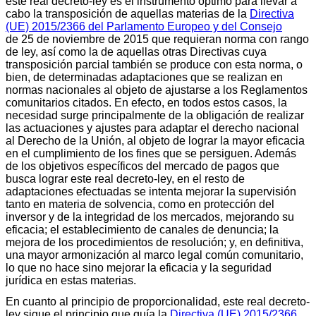
este real decreto-ley es el instrumento óptimo para llevar a
cabo la transposición de aquellas materias de la
Directiva
(UE) 2015/2366 del Parlamento Europeo y del Consejo
de 25 de noviembre de 2015 que requieran norma con rango
de ley, así como la de aquellas otras Directivas cuya
transposición parcial también se produce con esta norma, o
bien, de determinadas adaptaciones que se realizan en
normas nacionales al objeto de ajustarse a los Reglamentos
comunitarios citados. En efecto, en todos estos casos, la
necesidad surge principalmente de la obligación de realizar
las actuaciones y ajustes para adaptar el derecho nacional
al Derecho de la Unión, al objeto de lograr la mayor eficacia
en el cumplimiento de los fines que se persiguen. Además
de los objetivos específicos del mercado de pagos que
busca lograr este real decreto-ley, en el resto de
adaptaciones efectuadas se intenta mejorar la supervisión
tanto en materia de solvencia, como en protección del
inversor y de la integridad de los mercados, mejorando su
eficacia; el establecimiento de canales de denuncia; la
mejora de los procedimientos de resolución; y, en definitiva,
una mayor armonización al marco legal común comunitario,
lo que no hace sino mejorar la eficacia y la seguridad
jurídica en estas materias.
En cuanto al principio de proporcionalidad, este real decreto-
ley sigue el principio que guía la
Directiva (UE) 2015/2366