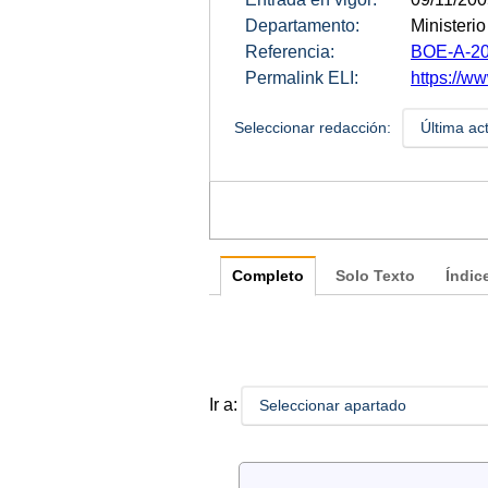
Departamento:
Ministeri
Referencia:
BOE-A-20
Permalink ELI:
https://w
Seleccionar redacción:
Última ac
Completo
Solo Texto
Índic
Ir a:
Seleccionar apartado