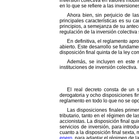
inversión colectiva en valores mobil
en lo que se refiere a las inversio
Ahora bien, sin perjuicio de la
principales características es su ca
principios, a semejanza de su antec
regulación de la inversión colectiva
En definitiva, el reglamento ap
abierto. Este desarrollo se fundamen
disposición final quinta de la ley co
Además, se incluyen en este re
instituciones de inversión colectiva.
El real decreto consta de un s
derogatoria y ocho disposiciones fin
reglamento en todo lo que no se op
Las disposiciones finales prime
tributario, tanto en el régimen de la
accionistas. La disposición final qu
servicios de inversión, para introd
cuanto a la disposición final sexta
enero
, para adaptar el régimen de l