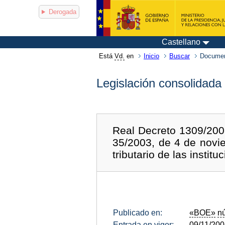
Derogada
Castellano
Está
Vd.
en
Inicio
Buscar
Documen
Legislación consolidada
Real Decreto 1309/200
35/2003, de 4 de novie
tributario de las instit
Publicado en:
«BOE»
n
Entrada en vigor:
09/11/20