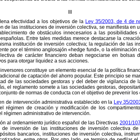
III
lena efectividad a los objetivos de la
Ley 35/2003, de 4 de n
ón de las instituciones de inversión colectiva, se manifiesta en 
stablecimiento de obstáculos innecesarios a las posibilidades
va españolas. Entre tales medidas merece destacarse la creació
ma institución de inversión colectiva; la regulación de las ins
ente por el término anglosajón «hedge fund», o la eliminación 
lectiva de carácter financiero deban negociarse en bolsas de
os para otorgar liquidez a sus acciones.
s inversores constituye un elemento esencial de la política fina
radicional de captación del ahorro popular. Este principio se ma
ltad de las sociedades gestoras y del deber de vigilancia de l
, el reglamento somete a las sociedades gestoras, depositar
onjunto de normas de conducta con el objetivo de prevenir los c
en de intervención administrativa establecido en la
Ley 35/200
el régimen de creación y modificación de los compartimentos
el régimen administrativo de intervención.
ción al ordenamiento jurídico español de las Directivas
2001/10
ca de inversión de las instituciones de inversión colectiva de
pósitos bancarios, instituciones de inversión colectiva, instru
tizados, entre otros. Por otro lado, se termina de perfilar e