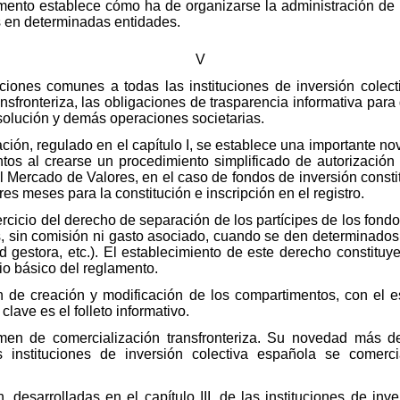
ento establece cómo ha de organizarse la administración de 
os en determinadas entidades.
V
osiciones comunes a todas las instituciones de inversión cole
ansfronteriza, las obligaciones de trasparencia informativa par
isolución y demás operaciones societarias.
ción, regulado en el capítulo I, se establece una importante no
tos al crearse un procedimiento simplificado de autorización 
el Mercado de Valores, en el caso de fondos de inversión const
s meses para la constitución e inscripción en el registro.
jercicio del derecho de separación de los partícipes de los fond
s, sin comisión ni gasto asociado, cuando se den determinados 
ad gestora, etc.). El establecimiento de este derecho constituy
pio básico del reglamento.
 de creación y modificación de los compartimentos, con el e
lave es el folleto informativo.
gimen de comercialización transfronteriza. Su novedad más d
s instituciones de inversión colectiva española se comerci
 desarrolladas en el capítulo III, de las instituciones de inve