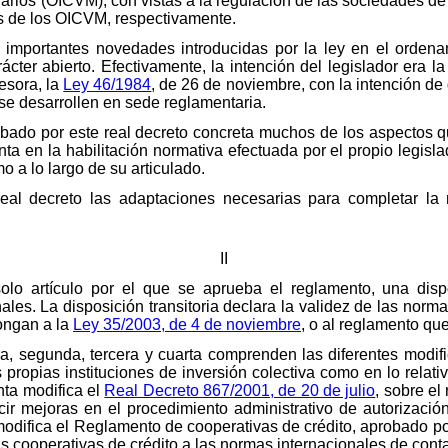
iarios (OICVM), con vistas a la regulación de las sociedades de g
nes de los OICVM, respectivamente.
s importantes novedades introducidas por la ley en el ordena
rácter abierto. Efectivamente, la intención del legislador era 
esora, la
Ley 46/1984
, de 26 de noviembre, con la intención de
 se desarrollen en sede reglamentaria.
robado por este real decreto concreta muchos de los aspectos q
ta en la habilitación normativa efectuada por el propio legisla
mo a lo largo de su articulado.
al decreto las adaptaciones necesarias para completar la r
II
olo artículo por el que se aprueba el reglamento, una dispos
ales. La disposición transitoria declara la validez de las norma
ongan a la
Ley 35/2003, de 4 de noviembre
, o al reglamento qu
ra, segunda, tercera y cuarta comprenden las diferentes modif
s propias instituciones de inversión colectiva como en lo relativ
inta modifica el
Real Decreto 867/2001, de 20 de julio
, sobre el
ucir mejoras en el procedimiento administrativo de autorizació
, modifica el Reglamento de cooperativas de crédito, aprobado p
as cooperativas de crédito a las normas internacionales de conta