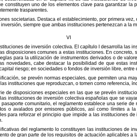
 constituyen uno de los elementos clave para garantizar la pr
entemente trasparentes.
iones societarias. Destaca el establecimiento, por primera vez,
 inversión, siempre que ambas instituciones pertenezcan a la 
VI
instituciones de inversión colectiva. El capítulo I desarrolla las i
as disposiciones comunes a estas instituciones. En concreto, se
reglas para la utilización de instrumentos derivados o de valor
tras novedades, cabe destacar la posibilidad de que estas ins
apital riesgo; en sociedades o fondos de inversión libre, entre 
sificación, se prevén normas especiales, que permiten una may
as instituciones que reproduzcan, o tomen como referencia, índic
ie de disposiciones especiales en las que se prevén institucio
as instituciones de inversión colectiva españolas que se vaya
pasaporte comunitario, el reglamento establece una serie de 
dos o avalados por emisores públicos, así como límites a la 
es para reforzar el principio que impide a las instituciones de 
n.
cativas del reglamento lo constituyen las instituciones de inve
nto de gran parte de los requisitos de actuación aplicables a 