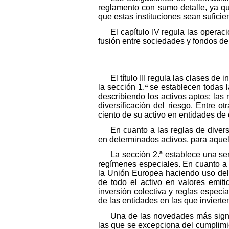
reglamento con sumo detalle, ya que
que estas instituciones sean sufici
El capítulo IV regula las operac
fusión entre sociedades y fondos de
El título III regula las clases de 
la sección 1.ª se establecen todas l
describiendo los activos aptos; las 
diversificación del riesgo. Entre o
ciento de su activo en entidades de c
En cuanto a las reglas de diver
en determinados activos, para aquell
La sección 2.ª establece una ser
regímenes especiales. En cuanto a l
la Unión Europea haciendo uso del 
de todo el activo en valores emiti
inversión colectiva y reglas especial
de las entidades en las que invierte
Una de las novedades más signifi
las que se excepciona del cumplimie