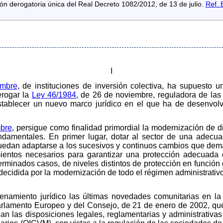
ón derogatoria única del Real Decreto 1082/2012, de 13 de julio.
Ref.
I
embre
, de instituciones de inversión colectiva, ha supuesto u
erogar la
Ley 46/1984
, de 26 de noviembre, reguladora de las i
stablecer un nuevo marco jurídico en el que ha de desenvolv
mbre
, persigue como finalidad primordial la modernización de di
undamentales. En primer lugar, dotar al sector de una adecua
 puedan adaptarse a los sucesivos y continuos cambios que de
ientos necesarios para garantizar una protección adecuada d
rminados casos, de niveles distintos de protección en función de
decidida por la modernización de todo el régimen administrativo
enamiento jurídico las últimas novedades comunitarias en la m
rlamento Europeo y del Consejo, de 21 de enero de 2002, qu
nan las disposiciones legales, reglamentarias y administrativ