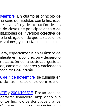
oviembre
. En cuanto al principio de
una serie de medidas con la finalidad
 de inversión y de actuación de las
n de clases de participaciones o de
tituciones de inversión colectiva de
de la obligación de que las acciones
 valores, y el establecimiento, en
nciera, especialmente en el ámbito de
nifiesta en la concreción y desarrollo
a actuación de la sociedad gestora,
ios, comercializadores y sociedades
onflictos de interés.
3, de 4 de noviembre
, se culmina en
 de las instituciones de inversión
7/CE
y
2001/108/CE
. Por un lado, se
 carácter financiero, ampliando sus
mentos financieros derivados y a los
l régimen jurídico de las sociedades