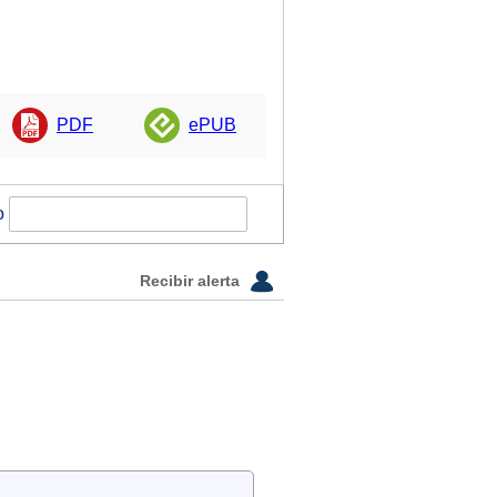
PDF
ePUB
o
Recibir alerta