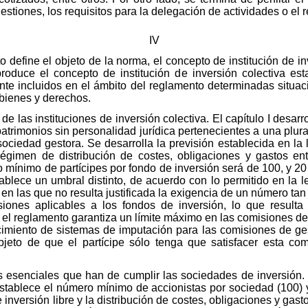
estiones, los requisitos para la delegación de actividades o el
IV
to define el objeto de la norma, el concepto de institución de in
produce el concepto de institución de inversión colectiva est
te incluidos en el ámbito del reglamento determinadas situac
 bienes y derechos.
ca de las instituciones de inversión colectiva. El capítulo I desa
atrimonios sin personalidad jurídica pertenecientes a una plura
ciedad gestora. Se desarrolla la previsión establecida en la 
égimen de distribución de costes, obligaciones y gastos ent
 mínimo de partícipes por fondo de inversión será de 100, y 2
stablece un umbral distinto, de acuerdo con lo permitido en la 
 en las que no resulta justificada la exigencia de un número ta
siones aplicables a los fondos de inversión, lo que resulta
 el reglamento garantiza un límite máximo en las comisiones de 
imiento de sistemas de imputación para las comisiones de ge
bjeto de que el partícipe sólo tenga que satisfacer esta co
tos esenciales que han de cumplir las sociedades de inversión. 
 establece el número mínimo de accionistas por sociedad (100)
 inversión libre y la distribución de costes, obligaciones y gast