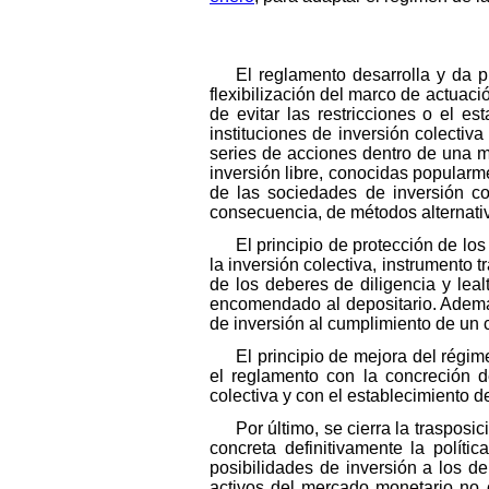
El reglamento desarrolla y da p
flexibilización del marco de actuaci
de evitar las restricciones o el e
instituciones de inversión colecti
series de acciones dentro de una mis
inversión libre, conocidas popularm
de las sociedades de inversión co
consecuencia, de métodos alternativ
El principio de protección de lo
la inversión colectiva, instrumento t
de los deberes de diligencia y lea
encomendado al depositario. Además
de inversión al cumplimiento de un c
El principio de mejora del régim
el reglamento con la concreción d
colectiva y con el establecimiento d
Por último, se cierra la trasposi
concreta definitivamente la políti
posibilidades de inversión a los de
activos del mercado monetario no co