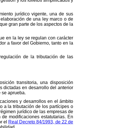
estión y los folletos simplificados y
miento jurídico vigente, una de sus
la elaboración de una ley marco o de
 que gran parte de los aspectos de la
ue en la ley se regulan con carácter
dor a favor del Gobierno, tanto en la
egulación de la tributación de las
ición transitoria, una disposición
s dictadas en desarrollo del anterior
e se aprueba.
icaciones y desarrollos en el ámbito
o a la tributación de los partícipes o
 régimen jurídico de las empresas de
n de modificaciones estatutarias. En
or el
Real Decreto 84/1993, de 22 de
bilidad.