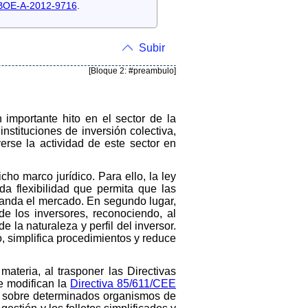
 BOE-A-2012-9716
.
Subir
[Bloque 2: #preambulo]
n importante hito en el sector de la
nstituciones de inversión colectiva,
erse la actividad de este sector en
cho marco jurídico. Para ello, la ley
da flexibilidad que permita que las
manda el mercado. En segundo lugar,
e los inversores, reconociendo, al
 la naturaleza y perfil del inversor.
, simplifica procedimientos y reduce
ateria, al trasponer las Directivas
e modifican la
Directiva 85/611/CEE
as sobre determinados organismos de