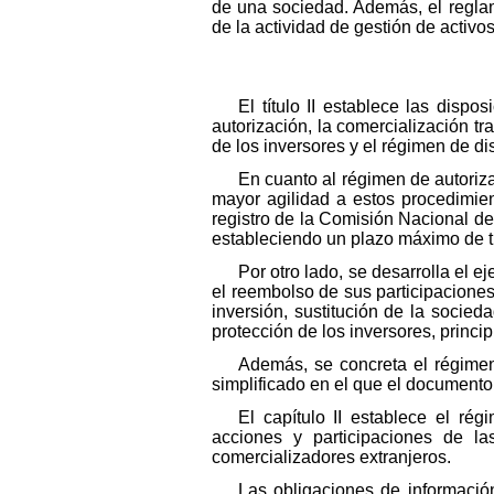
de una sociedad. Además, el reglam
de la actividad de gestión de activ
El título II establece las disp
autorización, la comercialización tr
de los inversores y el régimen de d
En cuanto al régimen de autoriza
mayor agilidad a estos procedimien
registro de la Comisión Nacional d
estableciendo un plazo máximo de tre
Por otro lado, se desarrolla el e
el reembolso de sus participacione
inversión, sustitución de la socied
protección de los inversores, princi
Además, se concreta el régimen
simplificado en el que el documento c
El capítulo II establece el ré
acciones y participaciones de la
comercializadores extranjeros.
Las obligaciones de información,