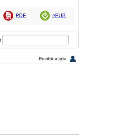
PDF
ePUB
o
Recibir alerta