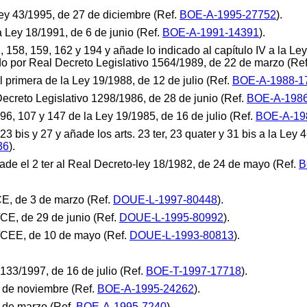
 Ley 43/1995, de 27 de diciembre (Ref.
BOE-A-1995-27752
).
 la Ley 18/1991, de 6 de junio (Ref.
BOE-A-1991-14391
).
92, 158, 159, 162 y 194 y añade lo indicado al capítulo IV a la 
o por Real Decreto Legislativo 1564/1989, de 22 de marzo (Re
al primera de la Ley 19/1988, de 12 de julio (Ref.
BOE-A-1988-1
 Decreto Legislativo 1298/1986, de 28 de junio (Ref.
BOE-A-198
5, 96, 107 y 147 de la Ley 19/1985, de 16 de julio (Ref.
BOE-A-19
, 23 bis y 27 y añade los arts. 23 ter, 23 quater y 31 bis a la Le
36
).
añade el 2 ter al Real Decreto-ley 18/1982, de 24 de mayo (Ref.
B
/CE, de 3 de marzo (Ref.
DOUE-L-1997-80448
).
/CE, de 29 de junio (Ref.
DOUE-L-1995-80992
).
2/CEE, de 10 de mayo (Ref.
DOUE-L-1993-80813
).
133/1997, de 16 de julio (Ref.
BOE-T-1997-17718
).
 de noviembre (Ref.
BOE-A-1995-24262
).
 de marzo (Ref.
BOE-A-1995-7240
).