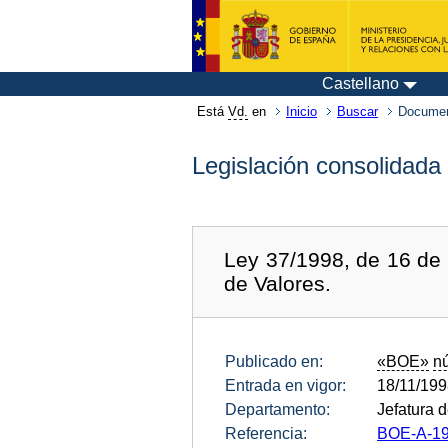
Castellano
Está
Vd.
en
Inicio
Buscar
Documen
Legislación consolidada
Ley 37/1998, de 16 de 
de Valores.
Publicado en:
«BOE»
n
Entrada en vigor:
18/11/19
Departamento:
Jefatura 
Referencia:
BOE-A-19