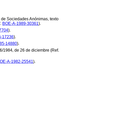
Ley de Sociedades Anónimas, texto
f.
BOE-A-1989-30361
).
7704
).
6-17236
).
85-14880
).
y 46/1984, de 26 de diciembre (Ref.
OE-A-1982-25541
).