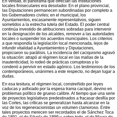
En verdad, el panorama que ofrecían las instituciones
locales finiseculares era desolador. En el plano provincial,
las Diputaciones permanecen subordinadas por completo a
los Gobernadores civiles; en el municipal, los
Ayuntamientos, escasamente representativos, siguen
sometidos a la estrecha tutela del Estado. El poder central
continúa investido de atribuciones sobradas para intervenir
en la designación de los alcaldes, remover a las autoridades
locales o suspender los acuerdos municipales. Los criterios
a que respondía la legislación local mencionada, lejos de
infundir vitalidad a Ayuntamientos y Diputaciones,
propiciaron su parálisis. La incidencia del caciquismo agravó
la situación: atrapó al régimen local en las mallas de la
inautenticidad, lo rodeó de prácticas corruptoras y lo
condenó a pervivir en estado agónico. Los testimonios de los
contemporáneos, unánimes a este respecto, no dejan lugar a
dudas.
En esa tesitura, el régimen local, constreñido por leyes
caducas y asfixiado por la espesa trama caciquil, devino en
problemas político de grueso calibre. Al tiempo que una serie
de proyectos legislativos predestinados a fracasar desfila por
las Cortes, las críticas se generalizan hasta alcanzar en la
voz de los regeneracionistas un volumen clamoroso. Entre
tales proyectos merecen ser recordados el de Sánchez Toca
de 1891, el de Silvela de 1899 y, sobre todo, el de Maura de