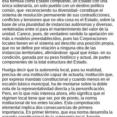
esa fórmula como Estado compuesto, un Estado con una
única soberanía, un solo pueblo con un destino político
común, que -reconociendo su diversidad- constituye el
sistema de resolución permanente de sus contradicciones,
conflictos y tensiones que no otra cosa es el Estado, sobre la
base de una pluralidad de instancias autónomas y diversas,
vertebradas entre sí para el mantenimiento del valor de la
unidad. Carece, pues, de verdadero sentido la apelación sin
más a modelos preestablecidos, pues las Corporaciones
locales tienen en el sistema así descrito una posición propia,
que no se define por relación a ninguna otra de las
instancias territoriales, afirmándose -igual que éstas- en su
condición, ganada por su peso histórico y actual, de partes
componentes de la total estructura del Estado.
Huelga decir que la autonomía local, para su realidad,
precisa de una institución capaz de actuarla; institución que,
por expreso mandato constitucional y cuando menos en el
escalón básico municipal, ha de montarse sobre la doble
nota de la representatividad directa y la personificación.
Pero, en lo que más interesa ahora, ello significa que el
régimen local tiene que ser, por de pronto, la norma
institucional de los entes locales. Esta comprobación
elemental implica dos consecuencias de primera
importancia. En primer término, que esa norma desarrolla la
garantía constitucional de la autonomía local, función