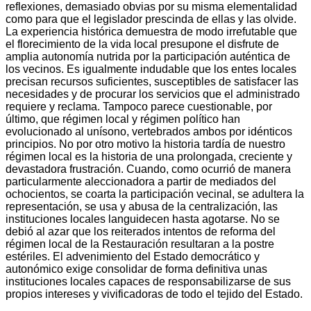
reflexiones, demasiado obvias por su misma elementalidad
como para que el legislador prescinda de ellas y las olvide.
La experiencia histórica demuestra de modo irrefutable que
el florecimiento de la vida local presupone el disfrute de
amplia autonomía nutrida por la participación auténtica de
los vecinos. Es igualmente indudable que los entes locales
precisan recursos suficientes, susceptibles de satisfacer las
necesidades y de procurar los servicios que el administrado
requiere y reclama. Tampoco parece cuestionable, por
último, que régimen local y régimen político han
evolucionado al unísono, vertebrados ambos por idénticos
principios. No por otro motivo la historia tardía de nuestro
régimen local es la historia de una prolongada, creciente y
devastadora frustración. Cuando, como ocurrió de manera
particularmente aleccionadora a partir de mediados del
ochocientos, se coarta la participación vecinal, se adultera la
representación, se usa y abusa de la centralización, las
instituciones locales languidecen hasta agotarse. No se
debió al azar que los reiterados intentos de reforma del
régimen local de la Restauración resultaran a la postre
estériles. El advenimiento del Estado democrático y
autonómico exige consolidar de forma definitiva unas
instituciones locales capaces de responsabilizarse de sus
propios intereses y vivificadoras de todo el tejido del Estado.