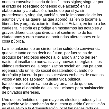
nuestra convulsa historia de los últimos siglos; singular por
el grado de sosegado consenso que alcanzó en su
elaboración y aprobación, hecho de por sí ya sin
precedentes, y singular, también, por la importancia de los
asuntos y viejas querellas que abordó; así en lo tocante a
libertades y organización territorial del Estado, en torno a los
cuales tal historia es pródiga en mostrarnos las notables y
graves diferencias que dividían el sentimiento de los
ciudadanos y eran causa de profundas alteraciones en la
cosa pública.
La implantación de un cimiento tan sólido de convivencia,
que vale tanto como decir de futuro, por fuerza ha de
producir beneficiosos efectos a lo largo y ancho del ser
nacional insuflando nueva savia y nuevas energías en los
últimos reductos de la organización social; en una palabra,
regenerando un tejido social desatendido cuando no
decrépito y lacerado por los sucesivos embates de cuantos
vicios y abusos asolaron nuestra vida pública,
transformándola en campo de agramante de quienes
disputaban el dominio de las instituciones para satisfacción
de privados intereses.
Uno de los ámbitos en que mayores efectos produce y ha
producido ya la aprobación de nuestra querida Constitución
es el relativo a la Administración local tan necesitada de