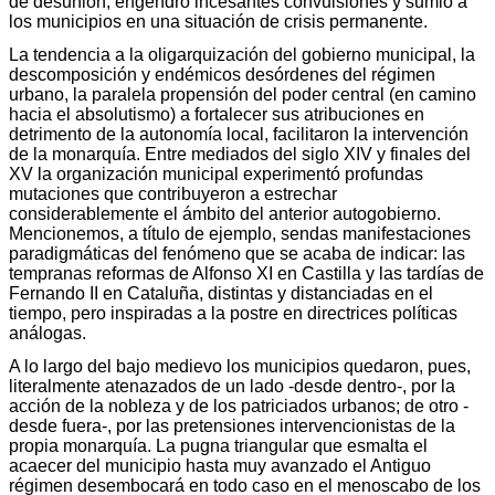
de desunión, engendró incesantes convulsiones y sumió a
los municipios en una situación de crisis permanente.
La tendencia a la oligarquización del gobierno municipal, la
descomposición y endémicos desórdenes del régimen
urbano, la paralela propensión del poder central (en camino
hacia el absolutismo) a fortalecer sus atribuciones en
detrimento de la autonomía local, facilitaron la intervención
de la monarquía. Entre mediados del siglo XIV y finales del
XV la organización municipal experimentó profundas
mutaciones que contribuyeron a estrechar
considerablemente el ámbito del anterior autogobierno.
Mencionemos, a título de ejemplo, sendas manifestaciones
paradigmáticas del fenómeno que se acaba de indicar: las
tempranas reformas de Alfonso XI en Castilla y las tardías de
Fernando II en Cataluña, distintas y distanciadas en el
tiempo, pero inspiradas a la postre en directrices políticas
análogas.
A lo largo del bajo medievo los municipios quedaron, pues,
literalmente atenazados de un lado -desde dentro-, por la
acción de la nobleza y de los patriciados urbanos; de otro -
desde fuera-, por las pretensiones intervencionistas de la
propia monarquía. La pugna triangular que esmalta el
acaecer del municipio hasta muy avanzado el Antiguo
régimen desembocará en todo caso en el menoscabo de los