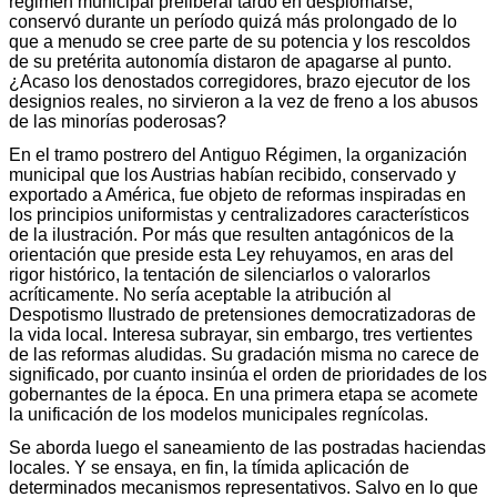
régimen municipal preliberal tardó en desplomarse;
conservó durante un período quizá más prolongado de lo
que a menudo se cree parte de su potencia y los rescoldos
de su pretérita autonomía distaron de apagarse al punto.
¿Acaso los denostados corregidores, brazo ejecutor de los
designios reales, no sirvieron a la vez de freno a los abusos
de las minorías poderosas?
En el tramo postrero del Antiguo Régimen, la organización
municipal que los Austrias habían recibido, conservado y
exportado a América, fue objeto de reformas inspiradas en
los principios uniformistas y centralizadores característicos
de la ilustración. Por más que resulten antagónicos de la
orientación que preside esta Ley rehuyamos, en aras del
rigor histórico, la tentación de silenciarlos o valorarlos
acríticamente. No sería aceptable la atribución al
Despotismo Ilustrado de pretensiones democratizadoras de
la vida local. Interesa subrayar, sin embargo, tres vertientes
de las reformas aludidas. Su gradación misma no carece de
significado, por cuanto insinúa el orden de prioridades de los
gobernantes de la época. En una primera etapa se acomete
la unificación de los modelos municipales regnícolas.
Se aborda luego el saneamiento de las postradas haciendas
locales. Y se ensaya, en fin, la tímida aplicación de
determinados mecanismos representativos. Salvo en lo que