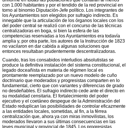
con 1.000 habitantes y por el tendido de la red provincial en
torno al binomio Diputación-Jefe político. Los integrantes de
los Ayuntamientos son elegidos por sufragio indirecto. Es
innegable que la articulación de los órganos locales con los
del poder central se realizó con el concurso de las técnicas
centralizadoras en boga, si bien la esfera de las
competencias reservadas a los Ayuntamientos era todavía
amplia y, por otra parte, los autores de la Instrucción de 1823
no vacilaron en dar cabida a algunas soluciones que
entonces resultaban prudentemente descentralizadoras.
Cuando, tras los consabidos interludios absolutistas se
produce la definitiva instalación del sistema constitucional, el
legado doceañista en materia de régimen local es
prontamente reemplazado por un nuevo modelo de cuño
doctrinario que moderados y progresistas comparten en lo
fundamental, cierto que con variantes y diferencias de grado
no desdeñables. El sufragio indirecto cede ante el directo en
su modalidad censitaria. El fortalecimiento del poder
ejecutivo y el coetáneo despegue de la Administración del
Estado reduplican las posibilidades de controlar eficazmente
a las entidades locales, sometidas, al fin, a la férrea
centralización que, ahora ya con miras inmovilistas, los
moderados llevaron a sus últimas consecuencias en las
leyes municipal y provincial de 1845. Los progresistas