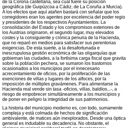
de la Corona castellana, sea cual fuere su posición
geográfica (de Guipúzcoa a Cádiz, de La Coruña a Murcia).
A los efectos que aquí atañen bastará con señalar que los
corregidores eran los agentes por excelencia del poder regio
y presidentes de los respectivos Ayuntamientos. La
consolidación del Estado y los compromisos exteriores de
los Austrias originaron, el segundo lugar, muy elevados
costes y la consiguiente y crónica penuria de la Hacienda,
que no reparó en medios para satisfacer sus perentorias
exigencias. De esta suerte, a la desafortunada e
inescrupulosa gestión económica de las oligarquías que
gobiernan las ciudades, a la fortísima carga fiscal que gravita
sobre la población pechera, se sumaron los trastornos
ocasionados a los municipios por el innecesario
acrecentamiento de oficios, por la proliferación de las
exenciones de villas y lugares de los alfoces, por la
imposición de múltiples gravámenes. Para alimentarse la
Hacienda real vende sin tasa -oficios, villas, baldíos...-, a
riesgo de empobrecer simultáneamente a los municipios y
de poner en peligro la integridad de sus patrimonios.
La historia del municipio moderno es, con todo, sumamente
compleja y está colmada de hechos de significación
ambivalente, de matices aún inexplorados. Desde una óptica
general es indudable su decadencia. No obstante, el