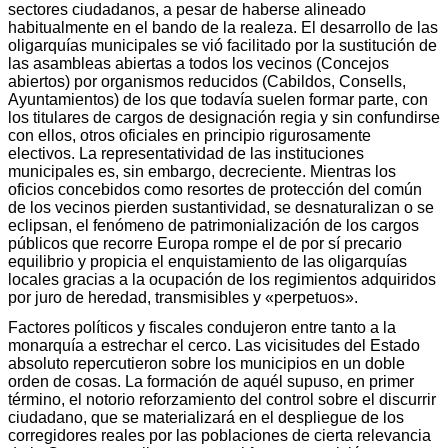
sectores ciudadanos, a pesar de haberse alineado
habitualmente en el bando de la realeza. El desarrollo de las
oligarquías municipales se vió facilitado por la sustitución de
las asambleas abiertas a todos los vecinos (Concejos
abiertos) por organismos reducidos (Cabildos, Consells,
Ayuntamientos) de los que todavía suelen formar parte, con
los titulares de cargos de designación regia y sin confundirse
con ellos, otros oficiales en principio rigurosamente
electivos. La representatividad de las instituciones
municipales es, sin embargo, decreciente. Mientras los
oficios concebidos como resortes de protección del común
de los vecinos pierden sustantividad, se desnaturalizan o se
eclipsan, el fenómeno de patrimonialización de los cargos
públicos que recorre Europa rompe el de por sí precario
equilibrio y propicia el enquistamiento de las oligarquías
locales gracias a la ocupación de los regimientos adquiridos
por juro de heredad, transmisibles y «perpetuos».
Factores políticos y fiscales condujeron entre tanto a la
monarquía a estrechar el cerco. Las vicisitudes del Estado
absoluto repercutieron sobre los municipios en un doble
orden de cosas. La formación de aquél supuso, en primer
término, el notorio reforzamiento del control sobre el discurrir
ciudadano, que se materializará en el despliegue de los
corregidores reales por las poblaciones de cierta relevancia