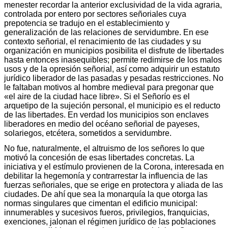
menester recordar la anterior exclusividad de la vida agraria,
controlada por entero por sectores señoriales cuya
prepotencia se tradujo en el establecimiento y
generalización de las relaciones de servidumbre. En ese
contexto señorial, el renacimiento de las ciudades y su
organización en municipios posibilita el disfrute de libertades
hasta entonces inasequibles; permite redimirse de los malos
usos y de la opresión señorial, así como adquirir un estatuto
jurídico liberador de las pasadas y pesadas restricciones. No
le faltaban motivos al hombre medieval para pregonar que
«el aire de la ciudad hace libre». Si el Señorío es el
arquetipo de la sujeción personal, el municipio es el reducto
de las libertades. En verdad los municipios son enclaves
liberadores en medio del océano señorial de payeses,
solariegos, etcétera, sometidos a servidumbre.
No fue, naturalmente, el altruismo de los señores lo que
motivó la concesión de esas libertades concretas. La
iniciativa y el estímulo provienen de la Corona, interesada en
debilitar la hegemonía y contrarrestar la influencia de las
fuerzas señoriales, que se erige en protectora y aliada de las
ciudades. De ahí que sea la monarquía la que otorga las
normas singulares que cimentan el edificio municipal:
innumerables y sucesivos fueros, privilegios, franquicias,
exenciones, jalonan el régimen jurídico de las poblaciones