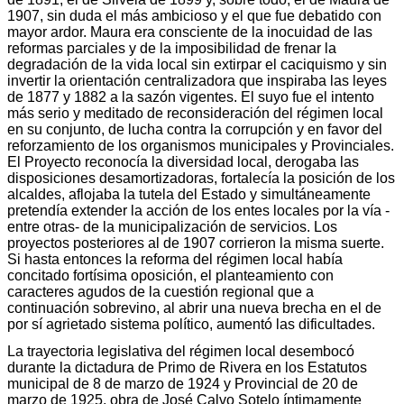
1907, sin duda el más ambicioso y el que fue debatido con
mayor ardor. Maura era consciente de la inocuidad de las
reformas parciales y de la imposibilidad de frenar la
degradación de la vida local sin extirpar el caciquismo y sin
invertir la orientación centralizadora que inspiraba las leyes
de 1877 y 1882 a la sazón vigentes. El suyo fue el intento
más serio y meditado de reconsideración del régimen local
en su conjunto, de lucha contra la corrupción y en favor del
reforzamiento de los organismos municipales y Provinciales.
El Proyecto reconocía la diversidad local, derogaba las
disposiciones desamortizadoras, fortalecía la posición de los
alcaldes, aflojaba la tutela del Estado y simultáneamente
pretendía extender la acción de los entes locales por la vía -
entre otras- de la municipalización de servicios. Los
proyectos posteriores al de 1907 corrieron la misma suerte.
Si hasta entonces la reforma del régimen local había
concitado fortísima oposición, el planteamiento con
caracteres agudos de la cuestión regional que a
continuación sobrevino, al abrir una nueva brecha en el de
por sí agrietado sistema político, aumentó las dificultades.
La trayectoria legislativa del régimen local desembocó
durante la dictadura de Primo de Rivera en los Estatutos
municipal de 8 de marzo de 1924 y Provincial de 20 de
marzo de 1925, obra de José Calvo Sotelo íntimamente