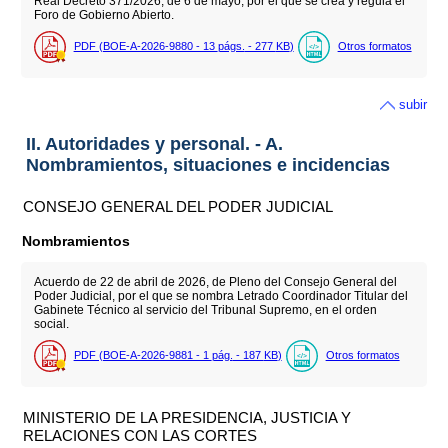
Real Decreto 371/2026, de 6 de mayo, por el que se crea y regula el
Foro de Gobierno Abierto.
PDF (BOE-A-2026-9880 - 13
págs.
- 277
KB
)
Otros formatos
subir
II. Autoridades y personal. - A.
Nombramientos, situaciones e incidencias
CONSEJO GENERAL DEL PODER JUDICIAL
Nombramientos
Acuerdo de 22 de abril de 2026, de Pleno del Consejo General del
Poder Judicial, por el que se nombra Letrado Coordinador Titular del
Gabinete Técnico al servicio del Tribunal Supremo, en el orden
social.
PDF (BOE-A-2026-9881 - 1
pág.
- 187
KB
)
Otros formatos
MINISTERIO DE LA PRESIDENCIA, JUSTICIA Y
RELACIONES CON LAS CORTES