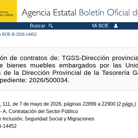
Buscar
Mi BOE
 BOE-B-2026-14452
ión de contratos de: TGSS-Dirección provincia
 de bienes muebles embargados por las Uni
 de la Dirección Provincial de la Tesorería 
xpediente: 2026/500034.
.
111, de 7 de mayo de 2026, páginas 22899 a 22900 (2
págs.
)
- A. Contratación del Sector Público
e Inclusión, Seguridad Social y Migraciones
6-14452