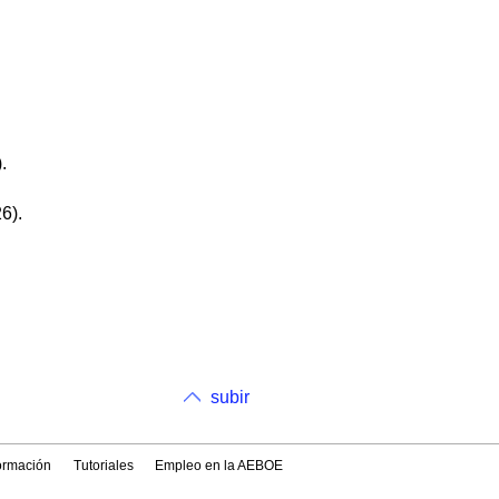
.
6).
subir
formación
Tutoriales
Empleo en la AEBOE