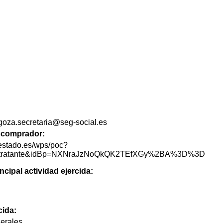
agoza.secretaria@seg-social.es
de comprador:
lestado.es/wps/poc?
lContratante&idBp=NXNraJzNoQkQK2TEfXGy%2BA%3D%3D
ncipal actividad ejercida:
cida:
erales.