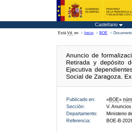
Castellano
Está
Vd.
en
Inicio
BOE
Documento
Anuncio de formalizac
Retirada y depósito
Ejecutiva dependientes
Social de Zaragoza. E
Publicado en:
«
BOE
»
núm
Sección:
V. Anuncios
Departamento:
Ministerio d
Referencia:
BOE-B-202