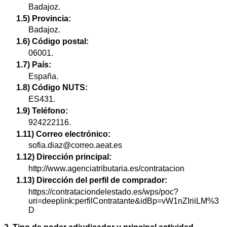
Badajoz.
1.5) Provincia:
Badajoz.
1.6) Código postal:
06001.
1.7) País:
España.
1.8) Código NUTS:
ES431.
1.9) Teléfono:
924222116.
1.11) Correo electrónico:
sofia.diaz@correo.aeat.es
1.12) Dirección principal:
http://www.agenciatributaria.es/contratacion
1.13) Dirección del perfil de comprador:
https://contrataciondelestado.es/wps/poc?
uri=deeplink:perfilContratante&idBp=vW1nZIriiLM%3
D