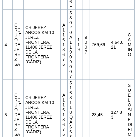
6
F
5
3
0
CI
A
CR JEREZ
2
RC
1
ARCOS KM 10
0
UIT
1
C
JEREZ
A
9
O
6
1
A
FRONTERA,
1
0
4.643,
4
DE
1
1
769,69
M
11406 JEREZ
1
0
21
JE
8
9
IN
DE LA
9
7
RE
6
O
FRONTERA
0
Z
7
(CÁDIZ)
9
SA
5
0
0
7
5
S
1
U
6
CI
A
E
CR JEREZ
3
RC
1
L
ARCOS KM 10
1
UIT
1
O
JEREZ
1
O
6
SI
FRONTERA,
8
127,8
5
DE
1
23,45
N
11406 JEREZ
Q
3
JE
8
E
DE LA
A
RE
6
DI
FRONTERA
6
Z
7
FI
(CÁDIZ)
6
SA
5
C
5