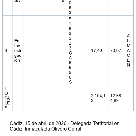
SA
5
0
6
3
5
1
6
3
A
1
En
L
1
Inv
M
3
8
esti
17,40
73,07
A
Q
gac
C
A
ión
E
6
N
6
5
6
S
T
O
2.104,1
12.58
TA
3
4,89
LE
S
Cádiz, 15 de abril de 2026.- Delegada Territorial en
Cádiz, Inmaculada Olivero Corral.