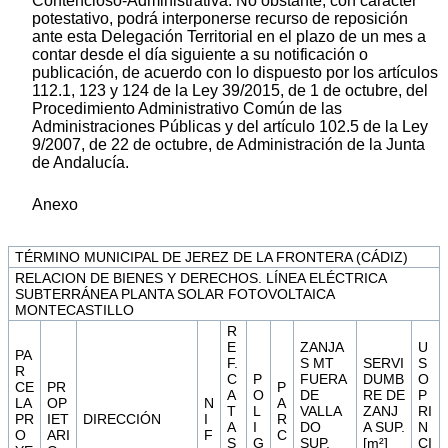
Contencioso-Administrativa. No obstante, con carácter
potestativo, podrá interponerse recurso de reposición
ante esta Delegación Territorial en el plazo de un mes a
contar desde el día siguiente a su notificación o
publicación, de acuerdo con lo dispuesto por los artículos
112.1, 123 y 124 de la Ley 39/2015, de 1 de octubre, del
Procedimiento Administrativo Común de las
Administraciones Públicas y del artículo 102.5 de la Ley
9/2007, de 22 de octubre, de Administración de la Junta
de Andalucía.
Anexo
TÉRMINO MUNICIPAL DE JEREZ DE LA FRONTERA (CÁDIZ)
RELACION DE BIENES Y DERECHOS. LÍNEA ELÉCTRICA
SUBTERRÁNEA PLANTA SOLAR FOTOVOLTAICA
MONTECASTILLO
R
E
ZANJA
U
PA
F.
S MT
SERVI
S
R
C
P
FUERA
DUMB
O
CE
PR
P
A
O
DE
RE DE
P
LA
OP
N
A
T
L
VALLA
ZANJ
RI
PR
IET
DIRECCIÓN
I
R
A
I
DO
A SUP.
N
O
ARI
F
C
S
G
SUP.
[m²]
CI