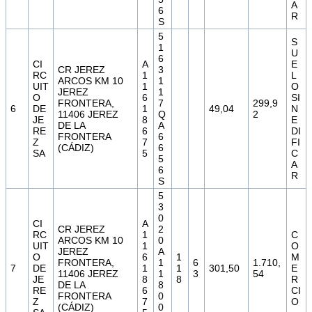
A
6
R
S
5
S
1
U
6
CI
A
E
CR JEREZ
3
RC
1
L
ARCOS KM 10
1
UIT
1
O
JEREZ
1
O
6
SI
FRONTERA,
7
299,9
6
DE
1
49,04
N
11406 JEREZ
Q
2
JE
8
E
DE LA
A
RE
6
DI
FRONTERA
6
Z
7
FI
(CÁDIZ)
6
SA
5
C
5
A
6
R
S
5
3
0
CI
A
CR JEREZ
2
RC
1
C
ARCOS KM 10
0
UIT
1
O
JEREZ
A
O
6
1
M
FRONTERA,
1
6
1.710,
7
DE
1
1
301,50
E
11406 JEREZ
1
3
54
JE
8
8
R
DE LA
8
RE
6
CI
FRONTERA
0
Z
7
O
(CÁDIZ)
0