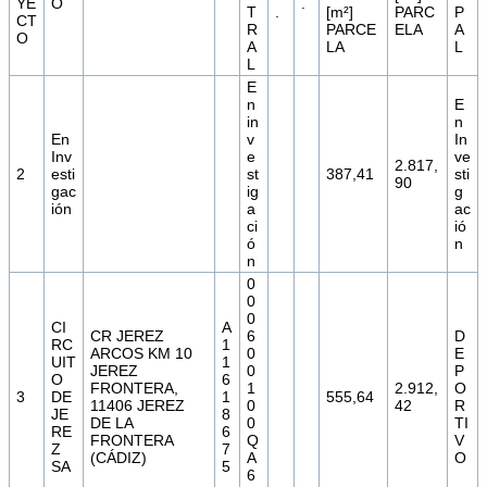
YE
O
.
T
.
[m²]
PARC
P
CT
R
PARCE
ELA
A
O
A
LA
L
L
E
n
E
in
n
En
v
In
Inv
e
ve
2.817,
2
esti
st
387,41
sti
90
gac
ig
g
ión
a
ac
ci
ió
ó
n
n
0
0
0
CI
A
CR JEREZ
6
D
RC
1
ARCOS KM 10
0
E
UIT
1
JEREZ
0
P
O
6
FRONTERA,
1
2.912,
O
3
DE
1
555,64
11406 JEREZ
0
42
R
JE
8
DE LA
0
TI
RE
6
FRONTERA
Q
V
Z
7
(CÁDIZ)
A
O
SA
5
6