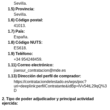
Sevilla.
1.5) Provincia:
Sevilla.
1.6) Código postal:
41013.
1.7) País:
España.
1.8) Código NUTS:
ES618.
1.9) Teléfono:
+34 954248459.
1.11) Correo electrónico:
jiaesur_contratacion@mde.es
1.13) Dirección del perfil de comprador:
https://contrataciondelestado.es/wps/poc?
uri=deeplink:perfilContratante&idBp=IVv54tL29qQ%3
D
2. Tipo de poder adjudicador y principal actividad
ejercida: