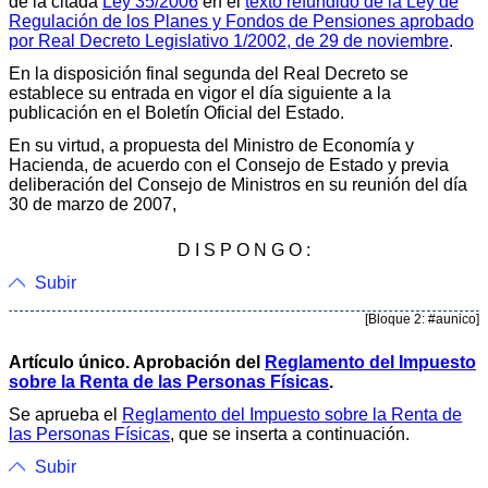
de la citada
Ley 35/2006
en el
texto refundido de la Ley de
Regulación de los Planes y Fondos de Pensiones aprobado
por Real Decreto Legislativo 1/2002, de 29 de noviembre
.
En la disposición final segunda del Real Decreto se
establece su entrada en vigor el día siguiente a la
publicación en el Boletín Oficial del Estado.
En su virtud, a propuesta del Ministro de Economía y
Hacienda, de acuerdo con el Consejo de Estado y previa
deliberación del Consejo de Ministros en su reunión del día
30 de marzo de 2007,
D I S P O N G O :
Subir
[Bloque 2: #aunico]
Artículo único. Aprobación del
Reglamento del Impuesto
sobre la Renta de las Personas Físicas
.
Se aprueba el
Reglamento del Impuesto sobre la Renta de
las Personas Físicas
, que se inserta a continuación.
Subir