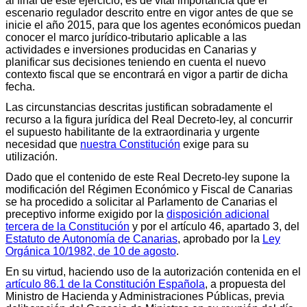
al final de este ejercicio, es de vital importancia que el
escenario regulador descrito entre en vigor antes de que se
inicie el año 2015, para que los agentes económicos puedan
conocer el marco jurídico-tributario aplicable a las
actividades e inversiones producidas en Canarias y
planificar sus decisiones teniendo en cuenta el nuevo
contexto fiscal que se encontrará en vigor a partir de dicha
fecha.
Las circunstancias descritas justifican sobradamente el
recurso a la figura jurídica del Real Decreto-ley, al concurrir
el supuesto habilitante de la extraordinaria y urgente
necesidad que
nuestra Constitución
exige para su
utilización.
Dado que el contenido de este Real Decreto-ley supone la
modificación del Régimen Económico y Fiscal de Canarias
se ha procedido a solicitar al Parlamento de Canarias el
preceptivo informe exigido por la
disposición adicional
tercera de la Constitución
y por el artículo 46, apartado 3, del
Estatuto de Autonomía de Canarias
, aprobado por la
Ley
Orgánica 10/1982, de 10 de agosto
.
En su virtud, haciendo uso de la autorización contenida en el
artículo 86.1 de la Constitución Española
, a propuesta del
Ministro de Hacienda y Administraciones Públicas, previa