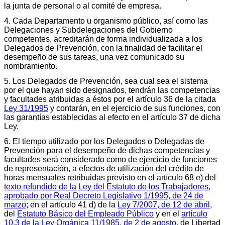
la junta de personal o al comité de empresa.
4. Cada Departamento u organismo público, así como las
Delegaciones y Subdelegaciones del Gobierno
competentes, acreditarán de forma individualizada a los
Delegados de Prevención, con la finalidad de facilitar el
desempeño de sus tareas, una vez comunicado su
nombramiento.
5. Los Delegados de Prevención, sea cual sea el sistema
por el que hayan sido designados, tendrán las competencias
y facultades atribuidas a éstos por el artículo 36 de la citada
Ley 31/1995
y contarán, en el ejercicio de sus funciones, con
las garantías establecidas al efecto en el artículo 37 de dicha
Ley.
6. El tiempo utilizado por los Delegados o Delegadas de
Prevención para el desempeño de dichas competencias y
facultades será considerado como de ejercicio de funciones
de representación, a efectos de utilización del crédito de
horas mensuales retribuidas previsto en el artículo 68 e) del
texto refundido de la Ley del Estatuto de los Trabajadores,
aprobado por Real Decreto Legislativo 1/1995, de 24 de
marzo
; en el artículo 41 d) de la
Ley 7/2007, de 12 de abril
,
del
Estatuto Básico del Empleado Público
y en el
artículo
10.3 de la Ley Orgánica 11/1985, de 2 de agosto
, de Libertad