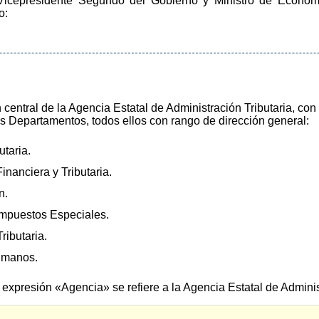
 Vicepresidente Segundo del Gobierno y Ministro de Econom
o:
n central de la Agencia Estatal de Administración Tributaria, co
es Departamentos, todos ellos con rango de dirección general:
taria.
nanciera y Tributaria.
n.
mpuestos Especiales.
ributaria.
umanos.
a expresión «Agencia» se refiere a la Agencia Estatal de Adminis