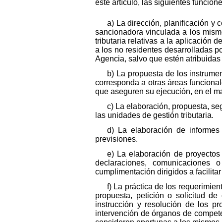
este artículo, las siguientes funcio
a) La dirección, planificación y 
sancionadora vinculada a los mismo
tributaria relativas a la aplicació
a los no residentes desarrolladas p
Agencia, salvo que estén atribuidas
b) La propuesta de los instrumen
corresponda a otras áreas funcional
que aseguren su ejecución, en el ma
c) La elaboración, propuesta, se
las unidades de gestión tributaria.
d) La elaboración de informes 
previsiones.
e) La elaboración de proyectos
declaraciones, comunicaciones o
cumplimentación dirigidos a facilita
f) La práctica de los requerimi
propuesta, petición o solicitud d
instrucción y resolución de los p
intervención de órganos de compete