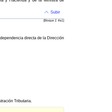
ía y Hacienda y de la Ministra de
Subir
[Bloque 2: #a1]
n dependencia directa de la Dirección
tración Tributaria.