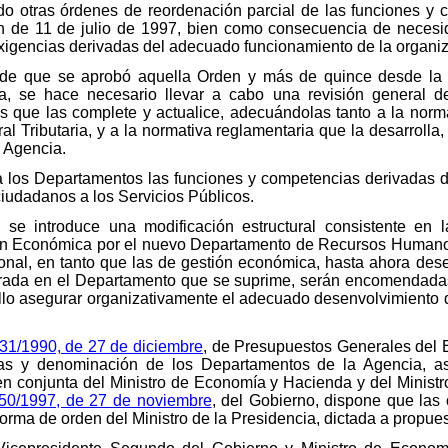
ado otras órdenes de reordenación parcial de las funciones y
n de 11 de julio de 1997, bien como consecuencia de neces
exigencias derivadas del adecuado funcionamiento de la organiz
sde que se aprobó aquella Orden y más de quince desde la c
ria, se hace necesario llevar a cabo una revisión general d
que las complete y actualice, adecuándolas tanto a la normat
ral Tributaria, y a la normativa reglamentaria que la desarrol
a Agencia.
a los Departamentos las funciones y competencias derivadas d
ciudadanos a los Servicios Públicos.
, se introduce una modificación estructural consistente en 
 Económica por el nuevo Departamento de Recursos Humanos,
onal, en tanto que las de gestión económica, hasta ahora des
rada en el Departamento que se suprime, serán encomendada
llo asegurar organizativamente el adecuado desenvolvimiento d
 31/1990, de 27 de diciembre
, de Presupuestos Generales del 
as y denominación de los Departamentos de la Agencia, as
en conjunta del Ministro de Economía y Hacienda y del Ministr
y 50/1997, de 27 de noviembre
, del Gobierno, dispone que las 
orma de orden del Ministro de la Presidencia, dictada a propues