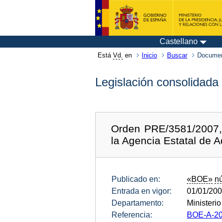
Castellano
Está
Vd.
en
Inicio
Buscar
Documen
Legislación consolidada
Orden PRE/3581/2007, 
la Agencia Estatal de A
Publicado en:
«BOE»
n
Entrada en vigor:
01/01/20
Departamento:
Ministerio
Referencia:
BOE-A-20