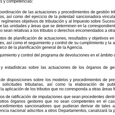
nes y competencias:
coordinación de las actuaciones y procedimientos de gestión trib
s, así como del ejercicio de la potestad sancionadora vincul
n de regímenes objetivos de tributación y al Impuesto sobre Suc
or las unidades y áreas que se determinen en la correspondient
 o sean relativas a los tributos o derechos encomendados a otra
tos de planificación de actuaciones, resultados y objetivos en 
es, así como el seguimiento y control de su cumplimiento y la
rco de la planificación general de la Agencia.
guimiento y control del programa de devoluciones en el ámbito 
y estadísticas sobre las actuaciones de los órganos de gest
 de disposiciones sobre los modelos y procedimientos de pres
 solicitudes tributarias, así como la elaboración de pu
r la aplicación de los tributos que no corresponda a otras áreas 
entos de ratificación de imputaciones que sean procedentes den
e otros órganos gestores que no sean competentes en el caso
rocedimientos sancionadores que pudieran derivar de tales 
ncia nacional adscritos a otros Departamentos, canalizará la 