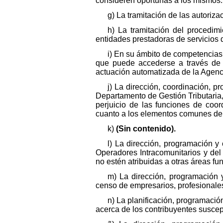
consideren oportunas a los mismos.
g) La tramitación de las autoriza
h) La tramitación del procedim
entidades prestadoras de servicios d
i) En su ámbito de competencias y
que puede accederse a través de l
actuación automatizada de la Agenc
j) La dirección, coordinación, p
Departamento de Gestión Tributaria
perjuicio de las funciones de coor
cuanto a los elementos comunes de 
k)
(Sin contenido).
l) La dirección, programación y
Operadores Intracomunitarios y del
no estén atribuidas a otras áreas fu
m) La dirección, programación y
censo de empresarios, profesionales
n) La planificación, programació
acerca de los contribuyentes suscept