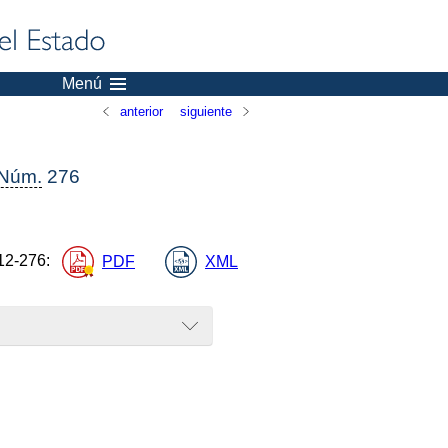
Menú
anterior
siguiente
Núm.
276
12-276
:
PDF
XML