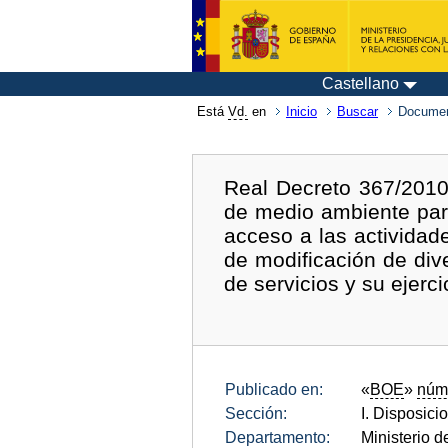
Castellano
Está
Vd.
en
Inicio
Buscar
Documen
Real Decreto 367/2010
de medio ambiente para
acceso a las actividade
de modificación de div
de servicios y su ejerci
Publicado en:
«
BOE
»
núm
Sección:
I. Disposici
Departamento:
Ministerio d