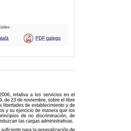
iales:
talà
PDF galego
06, relativa a los servicios en el
9, de 23 de noviembre, sobre el libre
as libertades de establecimiento y de
ios y su ejercicio de manera que los
rincipios de no discriminación, de
reduzcan las cargas administrativas.
 suficiente para la generalización de