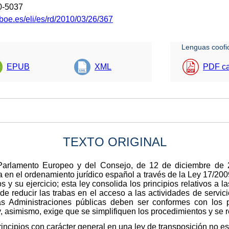
0-5037
boe.es/eli/es/rd/2010/03/26/367
Lenguas coofic
EPUB
XML
PDF ca
TEXTO ORIGINAL
Parlamento Europeo y del Consejo, de 12 de diciembre de 20
a en el ordenamiento jurídico español a través de la Ley 17/200
s y su ejercicio; esta ley consolida los principios relativos a l
nde reducir las trabas en el acceso a las actividades de servic
as Administraciones públicas deben ser conformes con los p
 y, asimismo, exige que se simplifiquen los procedimientos y se 
rincipios con carácter general en una ley de transposición no es