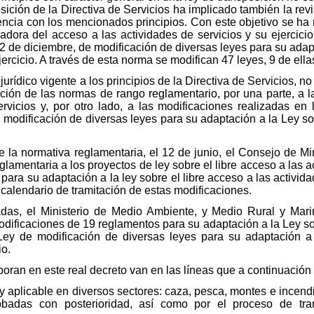
sición de la Directiva de Servicios ha implicado también la rev
ncia con los mencionados principios. Con este objetivo se ha 
ladora del acceso a las actividades de servicios y su ejercici
2 de diciembre, de modificación de diversas leyes para su adapt
ejercicio. A través de esta norma se modifican 47 leyes, 9 de el
urídico vigente a los principios de la Directiva de Servicios, 
ión de las normas de rango reglamentario, por una parte, a la
ervicios y, por otro lado, a las modificaciones realizadas e
modificación de diversas leyes para su adaptación a la Ley sob
e la normativa reglamentaria, el 12 de junio, el Consejo de M
lamentaria a los proyectos de ley sobre el libre acceso a las ac
para su adaptación a la ley sobre el libre acceso a las actividad
l calendario de tramitación de estas modificaciones.
das, el Ministerio de Medio Ambiente, y Medio Rural y Mari
odificaciones de 19 reglamentos para su adaptación a la Ley sob
 Ley de modificación de diversas leyes para su adaptación a
io.
oran en este real decreto van en las líneas que a continuació
e y aplicable en diversos sectores: caza, pesca, montes e incend
obadas con posterioridad, así como por el proceso de tra