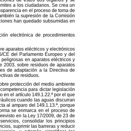
ámites a los ciudadanos. Se crea un
ansparencia en el proceso de toma de
 también la supresión de la Comisión
unciones han quedado subsumidas en
ción electrónica de procedimientos
e aparatos eléctricos y electrónicos
/95/CE del Parlamento Europeo y del
 peligrosas en aparatos eléctricos y
e 2003, sobre residuos de aparatos
nes de adaptación a la Directiva de
ctivas de residuos.
 sobre protección del medio ambiente
 competencia para dictar legislación
 en el artículo 149.1.22.ª por el que
ráulicos cuando las aguas discurran
ta al amparo del 149.1.13.ª, porque
 norma se enmarca en el proceso de
previsto en la Ley 17/2009, de 23 de
ervicios, consolidar los principios
cios, suprimir las barreras y reducir