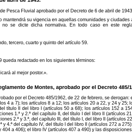
 Pesca Fluvial aprobado por el Decreto de 6 de abril de 1943
nto mantendrá su vigencia en aquellas comunidades y ciudades
 no se dicte dicha normativa. En todo caso en este regla
o, tercero, cuarto y quinto del artículo 59.
 69 queda redactado en los siguientes términos:
cará al mejor postor.».
Reglamento de Montes, aprobado por el Decreto 485/1
ado por el Decreto 485/1962, de 22 de febrero, se derogan: el tí
ículos 4 a 7); los artículos 8 a 12; los artículos 20 a 22, y 24 y 25;
del título II del libro I (artículos 50 a 68); los artículos 152 a 1
nes 1.ª y 2.ª del capítulo II, del título I del libro II (artículos 212
iones 2.ª y 3.ª, del capítulo III, del título I, del libro II (artículos
 4.ª del capítulo IV, del título I del libro II (artículos 272 a 275); e
 y 404 a 406); el libro IV (artículos 407 a 490) y las disposiciones 