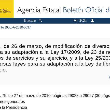
Buscar
Mi BOE
to BOE-A-2010-5037
, de 26 de marzo, de modificación de diverso
 su adaptación a la Ley 17/2009, de 23 de no
s de servicios y su ejercicio, y a la Ley 25/2
ersas leyes para su adaptación a la Ley de lib
cio.
.
75, de 27 de marzo de 2010, páginas 29028 a 29057 (30
págs
ones generales
e la Presidencia