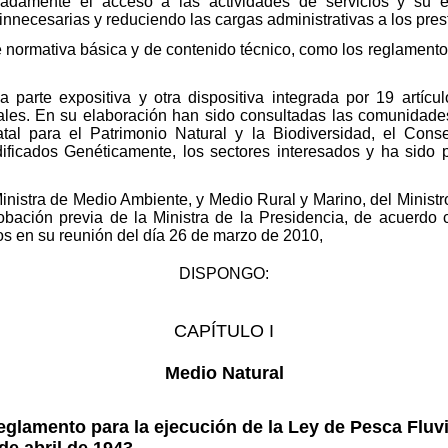
icadamente el acceso a las actividades de servicios y su ej
innecesarias y reduciendo las cargas administrativas a los pres
e normativa básica y de contenido técnico, como los reglamentos
 parte expositiva y otra dispositiva integrada por 19 artícul
inales. En su elaboración han sido consultadas las comunidad
tal para el Patrimonio Natural y la Biodiversidad, el Cons
ificados Genéticamente, los sectores interesados y ha sido 
Ministra de Medio Ambiente, y Medio Rural y Marino, del Ministr
aprobación previa de la Ministra de la Presidencia, de acuerdo
os en su reunión del día 26 de marzo de 2010,
DISPONGO:
CAPÍTULO I
Medio Natural
Reglamento para la ejecución de la Ley de Pesca Fluvi
de abril de 1943.