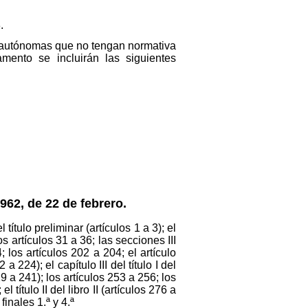
.
 autónomas que no tengan normativa
mento se incluirán las siguientes
962, de 22 de febrero.
tulo preliminar (artículos 1 a 3); el
 los artículos 31 a 36; las secciones III
54; los artículos 202 a 204; el artículo
 a 224); el capítulo III del título I del
 229 a 241); los artículos 253 a 256; los
l título II del libro II (artículos 276 a
finales 1.ª y 4.ª