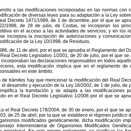
rollo a las modificaciones incorporadas en las normas con ra
ificación de diversas leyes para su adaptación a la Ley sobre 
l Real Decreto 1471/1989, de 1 de diciembre, por el que se ap
22/1988, de 28 de julio, de Costas, se incorporan los princi
titiva en el acceso a las actividades de servicios; y en los
s se incorpora la inscripción de autorizaciones y comunicaci
modificación de la Ley 10/1998, de Residuos.
86, de 11 de abril, por el que se aprueba el Reglamento del D
Real Decreto Legislativo 1/2001, de 20 de julio, por el que se 
e incorporaban las declaraciones responsables en todos aquel
erceros, esta modificación implica que en el reglamento de 
ponsables en este ámbito.
ón de trámites hay que mencionar la modificación del Real Decr
l desarrollo y ejecución de la Ley 16/2002, de 1 de julio, de p
mplifica la tramitación y se adapta a las modificaciones p
do en el Real Decreto Legislativo 1/2008 por el que se apru
ca el Real Decreto 178/2004, de 30 de enero, por el que se ap
03, de 25 de abril, por la que se establece el régimen jurídico d
organismos modificados genéticamente, dicha modificación imp
onsejo Interministerial de Organismos Modificados Genéti
ra ministerial. En este mismo reglamento, se clarifican las 