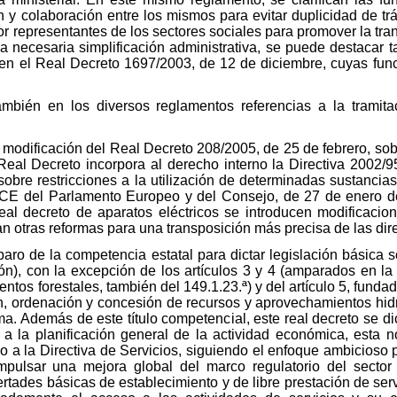
y colaboración entre los mismos para evitar duplicidad de tr
or representantes de los sectores sociales para promover la tr
la necesaria simplificación administrativa, se puede destacar
ta en el Real Decreto 1697/2003, de 12 de diciembre, cuyas f
ambién en los diversos reglamentos referencias a la tramita
modificación del Real Decreto 208/2005, de 25 de febrero, sobr
 Real Decreto incorpora al derecho interno la Directiva 2002
bre restricciones a la utilización de determinadas sustancias
96/CE del Parlamento Europeo y del Consejo, de 27 de enero d
 real decreto de aparatos eléctricos se introducen modificacio
n otras reformas para una transposición más precisa de las dire
mparo de la competencia estatal para dictar legislación básica
ción), con la excepción de los artículos 3 y 4 (amparados en la
os forestales, también del 149.1.23.ª) y del artículo 5, fundado
ón, ordenación y concesión de recursos y aprovechamientos hid
 Además de este título competencial, este real decreto se dic
n a la planificación general de la actividad económica, esta
o a la Directiva de Servicios, siguiendo el enfoque ambicioso 
pulsar una mejora global del marco regulatorio del sector s
ertades básicas de establecimiento y de libre prestación de servi