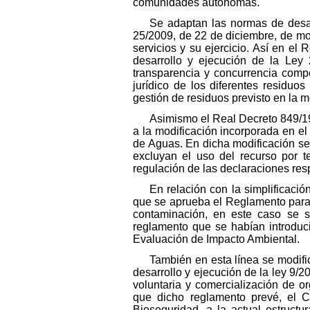
comunidades autónomas.
Se adaptan las normas de desar
25/2009, de 22 de diciembre, de mod
servicios y su ejercicio. Así en e
desarrollo y ejecución de la Ley 
transparencia y concurrencia compe
jurídico de los diferentes residuo
gestión de residuos previsto en la 
Asimismo el Real Decreto 849/19
a la modificación incorporada en el 
de Aguas. En dicha modificación s
excluyan el uso del recurso por t
regulación de las declaraciones res
En relación con la simplificaci
que se aprueba el Reglamento para e
contaminación, en este caso se si
reglamento que se habían introduci
Evaluación de Impacto Ambiental.
También en esta línea se modifi
desarrollo y ejecución de la ley 9/20
voluntaria y comercialización de 
que dicho reglamento prevé, el C
Bioseguridad, a la actual estructu