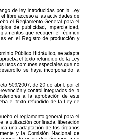
ngo de ley introducidas por la Ley
el libre acceso a las actividades de
rueba el Reglamento General para el
pios de publicidad, imparcialidad,
 reglamentos que recogen el régimen
ones en el Registro de producción y
ominio Público Hidráulico, se adapta
aprueba el texto refundido de la Ley
los usos comunes especiales que no
desarrollo se haya incorporando la
eto 509/2007, de 20 de abril, por el
revención y control integrados de la
osteriores a la aprobación de este
eba el texto refundido de la Ley de
rueba el reglamento general para el
e la utilización confinada, liberación
lica una adaptación de los órganos
camente y la Comisión Nacional de
funciones de estos dos órganos y se