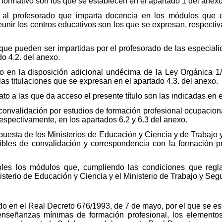
lo formativo son los que se establecen en el apartado 1 del anexo
s al profesorado que imparta docencia en los módulos que c
unir los centros educativos son los que se expresan, respectiv
o que pueden ser impartidas por el profesorado de las especial
do 4.2. del anexo.
do en la disposición adicional undécima de la Ley Orgánica 1
as titulaciones que se expresan en el apartado 4.3. del anexo.
to a las que da acceso el presente título son las indicadas en 
convalidación por estudios de formación profesional ocupacion
respectivamente, en los apartados 6.2 y 6.3 del anexo.
ropuesta de los Ministerios de Educación y Ciencia y de Trabajo 
bles de convalidación y correspondencia con la formación pr
bles los módulos que, cumpliendo las condiciones que regl
isterio de Educación y Ciencia y el Ministerio de Trabajo y Seg
do en el Real Decreto 676/1993, de 7 de mayo, por el que se es
s enseñanzas mínimas de formación profesional, los elemento