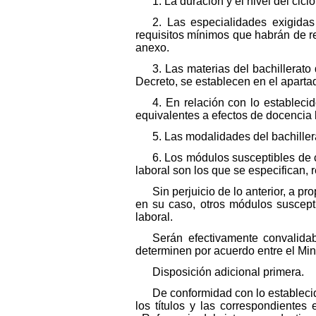
1. La duración y el nivel del cic
2. Las especialidades exigida
requisitos mínimos que habrán de re
anexo.
3. Las materias del bachillerat
Decreto, se establecen en el aparta
4. En relación con lo estableci
equivalentes a efectos de docencia l
5. Las modalidades del bachillera
6. Los módulos susceptibles de 
laboral son los que se especifican, 
Sin perjuicio de lo anterior, a p
en su caso, otros módulos suscepti
laboral.
Serán efectivamente convalida
determinen por acuerdo entre el Min
Disposición adicional primera.
De conformidad con lo estableci
los títulos y las correspondiente