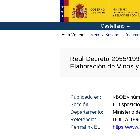
Castellano
Está
Vd.
en
Inicio
Buscar
Documen
Real Decreto 2055/1995
Elaboración de Vinos y
Publicado en:
«
BOE
»
núm
Sección:
I. Disposici
Departamento:
Ministerio 
Referencia:
BOE-A-199
Permalink ELI:
https://www.