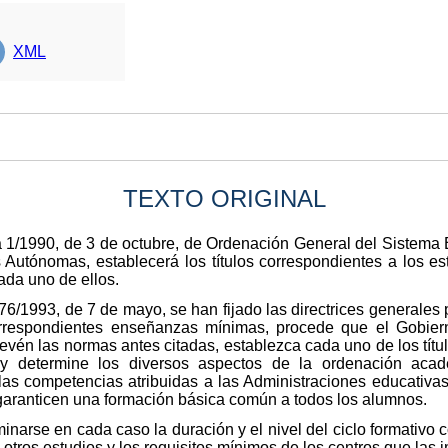
XML
TEXTO ORIGINAL
ca 1/1990, de 3 de octubre, de Ordenación General del Sistema
Autónomas, establecerá los títulos correspondientes a los est
da uno de ellos.
/1993, de 7 de mayo, se han fijado las directrices generales pa
orrespondientes enseñanzas mínimas, procede que el Gobiern
n las normas antes citadas, establezca cada uno de los títulos
y determine los diversos aspectos de la ordenación acad
e las competencias atribuidas a las Administraciones educativa
 garanticen una formación básica común a todos los alumnos.
inarse en cada caso la duración y el nivel del ciclo formativo 
otros estudios y los requisitos mínimos de los centros que las 