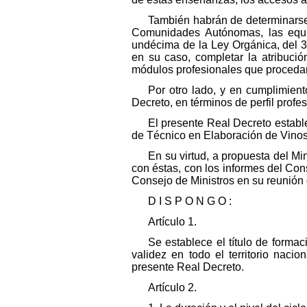
También habrán de determinarse
Comunidades Autónomas, las equiva
undécima de la Ley Orgánica, del 
en su caso, completar la atribuci
módulos profesionales que procedan 
Por otro lado, y en cumplimient
Decreto, en términos de perfil profes
El presente Real Decreto estable
de Técnico en Elaboración de Vinos
En su virtud, a propuesta del M
con éstas, con los informes del Con
Consejo de Ministros en su reunión 
D I S P O N G O :
Artículo 1.
Se establece el título de forma
validez en todo el territorio nac
presente Real Decreto.
Artículo 2.