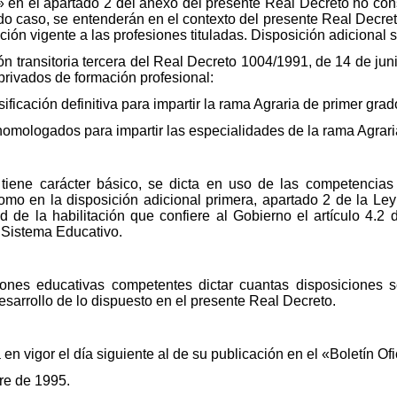
 en el apartado 2 del anexo del presente Real Decreto no cons
odo caso, se entenderán en el contexto del presente Real Decret
ación vigente a las profesiones tituladas. Disposición adicional
n transitoria tercera del Real Decreto 1004/1991, de 14 de juni
 privados de formación profesional:
ificación definitiva para impartir la rama Agraria de primer grad
homologados para impartir las especialidades de la rama Agrar
tiene carácter básico, se dicta en uso de las competencias a
como en la disposición adicional primera, apartado 2 de la Ley
d de la habilitación que confiere al Gobierno el artículo 4.2
 Sistema Educativo.
iones educativas competentes dictar cuantas disposiciones 
esarrollo de lo dispuesto en el presente Real Decreto.
en vigor el día siguiente al de su publicación en el «Boletín Ofi
re de 1995.