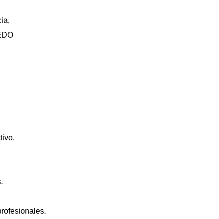
ia,
EDO
tivo.
.
rofesionales.