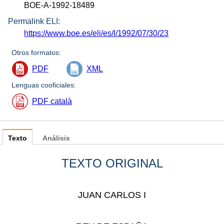
BOE-A-1992-18489
Permalink ELI:
https://www.boe.es/eli/es/l/1992/07/30/23
Otros formatos:
PDF
XML
Lenguas cooficiales:
PDF català
Texto
Análisis
TEXTO ORIGINAL
JUAN CARLOS I