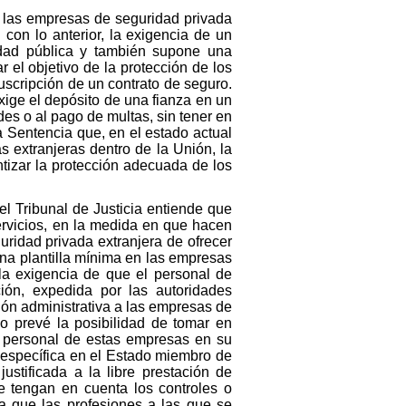
, las empresas de seguridad privada
con lo anterior, la exigencia de un
idad pública y también supone una
 el objetivo de la protección de los
uscripción de un contrato de seguro.
xige el depósito de una fianza en un
es o al pago de multas, sin tener en
a Sentencia que, en el estado actual
s extranjeras dentro de la Unión, la
tizar la protección adecuada de los
el Tribunal de Justicia entiende que
servicios, en la medida en que hacen
ridad privada extranjera de ofrecer
na plantilla mínima en las empresas
a la exigencia de que el personal de
ción, expedida por las autoridades
ión administrativa a las empresas de
no prevé la posibilidad de tomar en
l personal de estas empresas en su
 específica en el Estado miembro de
stificada a la libre prestación de
e tengan en cuenta los controles o
a que las profesiones a las que se