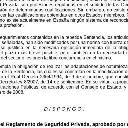
 Privada son profesiones reguladas en el sentido de las Dir
esión de determinadas cualificaciones. Sin embargo, no exis
cer las cualificaciones obtenidas en otros Estados miembros. 
o no existe actualmente en España ningún sistema de reconoci
a profesión.
requerimientos contenidos en la repetida Sentencia, los artícul
s señaladas, han sido modificados por una norma con fuerza de 
e justifica en la necesaria ejecución inmediata de la obl
l plazo más breve posible, pero también en la necesidad d
 del sector o lesionen la libre concurrencia en el mismo.
empla la obligación de realizar las adaptaciones de naturalez
 de la Sentencia, las cuales se concretan en la modificación 
r el Real Decreto 2364/1994, de 9 de diciembre, que constit
ecreto-ley 8/2007, de 14 de septiembre. En su virtud, a propues
straciones Públicas, de acuerdo con el Consejo de Estado, y 
ero de 2008,
D I S P O N G O :
del Reglamento de Seguridad Privada, aprobado por 