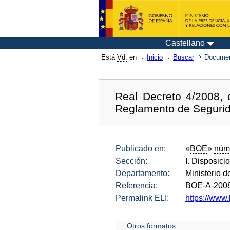
Castellano
Está
Vd.
en
Inicio
Buscar
Documen
Real Decreto 4/2008, 
Reglamento de Segurid
Publicado en:
«
BOE
»
núm
Sección:
I. Disposici
Departamento:
Ministerio de
Referencia:
BOE-A-200
Permalink ELI:
https://www.
Otros formatos: