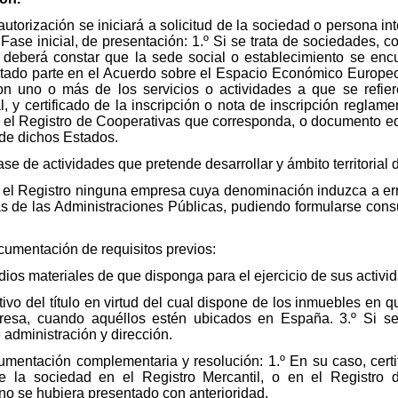
autorización se iniciará a solicitud de la sociedad o persona 
ase inicial, de presentación: 1.º Si se trata de sociedades, co
e deberá constar que la sede social o establecimiento se en
ado parte en el Acuerdo sobre el Espacio Económico Europeo, 
on uno o más de los servicios o actividades a que se refiere
ial, y certificado de la inscripción o nota de inscripción reglam
en el Registro de Cooperativas que corresponda, o documento e
 de dichos Estados.
ase de actividades que pretende desarrollar y ámbito territorial 
 el Registro ninguna empresa cuya denominación induzca a error
de las Administraciones Públicas, pudiendo formularse consult
cumentación de requisitos previos:
edios materiales de que disponga para el ejercicio de sus activi
ivo del título en virtud del cual dispone de los inmuebles en q
esa, cuando aquéllos estén ubicados en España. 3.º Si se
 administración y dirección.
umentación complementaria y resolución: 1.º En su caso, certif
de la sociedad en el Registro Mercantil, o en el Registro 
no se hubiera presentado con anterioridad.