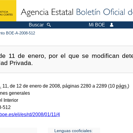
Buscar
Mi BOE
to BOE-A-2008-512
de 11 de enero, por el que se modifican dete
ad Privada.
.
11, de 12 de enero de 2008, páginas 2280 a 2289 (10
págs.
)
ones generales
l Interior
8-512
boe.es/eli/es/rd/2008/01/11/4
Lenguas cooficiales: