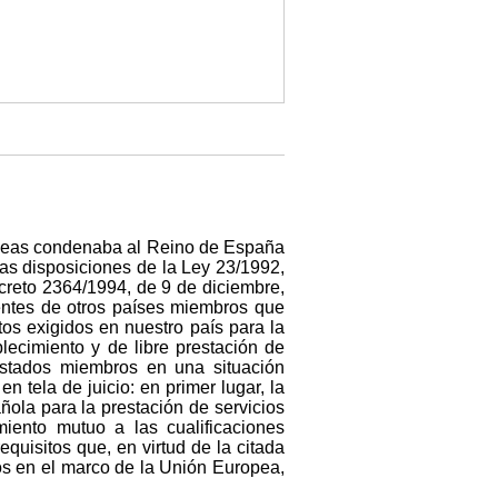
opeas condenaba al Reino de España
as disposiciones de la Ley 23/1992,
creto 2364/1994, de 9 de diciembre,
entes de otros países miembros que
tos exigidos en nuestro país para la
lecimiento y de libre prestación de
 Estados miembros en una situación
 tela de juicio: en primer lugar, la
añola para la prestación de servicios
iento mutuo a las cualificaciones
quisitos que, en virtud de la citada
ios en el marco de la Unión Europea,