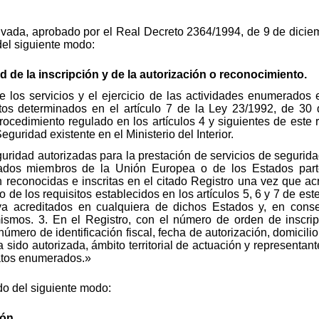
vada, aprobado por el Real Decreto 2364/1994, de 9 de dicie
del siguiente modo:
ad de la inscripción y de la autorización o reconocimiento.
e los servicios y el ejercicio de las actividades enumerados e
itos determinados en el artículo 7 de la Ley 23/1992, de 30 
rocedimiento regulado en los artículos 4 y siguientes de este r
uridad existente en el Ministerio del Interior.
ridad autorizadas para la prestación de servicios de segurida
tados miembros de la Unión Europea o de los Estados part
reconocidas e inscritas en el citado Registro una vez que ac
 de los requisitos establecidos en los artículos 5, 6 y 7 de este
 ya acreditados en cualquiera de dichos Estados y, en cons
smos. 3. En el Registro, con el número de orden de inscrip
úmero de identificación fiscal, fecha de autorización, domicilio
 sido autorizada, ámbito territorial de actuación y representan
datos enumerados.»
do del siguiente modo:
ón.