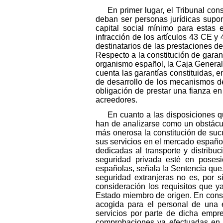
En primer lugar, el Tribunal co
deban ser personas jurídicas supon
capital social mínimo para estas
infracción de los artículos 43 CE y 
destinatarios de las prestaciones de
Respecto a la constitución de garan
organismo español, la Caja General 
cuenta las garantías constituidas, 
de desarrollo de los mecanismos de 
obligación de prestar una fianza e
acreedores.
En cuanto a las disposiciones q
han de analizarse como un obstáculo
más onerosa la constitución de suc
sus servicios en el mercado españo
dedicadas al transporte y distribuc
seguridad privada esté en posesió
españolas, señala la Sentencia que,
seguridad extranjeras no es, por s
consideración los requisitos que 
Estado miembro de origen. En conse
acogida para el personal de una e
servicios por parte de dicha empr
comprobaciones ya efectuadas en e