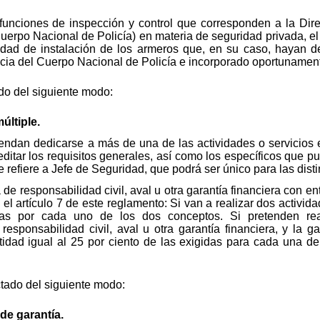
s funciones de inspección y control que corresponden a la Dire
Cuerpo Nacional de Policía) en materia de seguridad privada, el
idad de instalación de los armeros que, en su caso, hayan d
ncia del Cuerpo Nacional de Policía e incorporado oportunament
ado del siguiente modo:
últiple.
ndan dedicarse a más de una de las actividades o servicios 
itar los requisitos generales, así como los específicos que pud
e refiere a Jefe de Seguridad, que podrá ser único para las disti
a de responsabilidad civil, aval u otra garantía financiera con e
 el artículo 7 de este reglamento: Si van a realizar dos activida
das por cada uno de los dos conceptos. Si pretenden rea
responsabilidad civil, aval u otra garantía financiera, y la ga
idad igual al 25 por ciento de las exigidas para cada una de 
ctado del siguiente modo:
 de garantía.