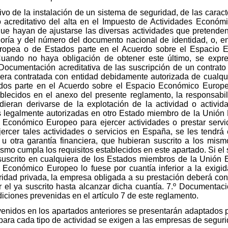
tivo de la instalación de un sistema de seguridad, de las caract
o acreditativo del alta en el Impuesto de Actividades Económi
e hayan de ajustarse las diversas actividades que pretenden r
oría y del número del documento nacional de identidad, o, e
ropea o de Estados parte en el Acuerdo sobre el Espacio 
 Cuando no haya obligación de obtener este último, se exp
 Documentación acreditativa de las suscripción de un contrato
nciera contratada con entidad debidamente autorizada de cualq
os parte en el Acuerdo sobre el Espacio Económico Europeo,
ablecidos en el anexo del presente reglamento, la responsabil
ieran derivarse de la explotación de la actividad o activi
s legalmente autorizadas en otro Estado miembro de la Unión 
Económico Europeo para ejercer actividades o prestar servi
ercer tales actividades o servicios en España, se les tendrá
l u otra garantía financiera, que hubieran suscrito a los mis
mo cumpla los requisitos establecidos en este apartado. Si el s
a suscrito en cualquiera de los Estados miembros de la Unión
Económico Europeo lo fuese por cuantía inferior a la exigi
idad privada, la empresa obligada a su prestación deberá cons
el ya suscrito hasta alcanzar dicha cuantía. 7.º Documentació
diciones prevenidas en el artículo 7 de este reglamento.
enidos en los apartados anteriores se presentarán adaptados pa
para cada tipo de actividad se exigen a las empresas de segurid