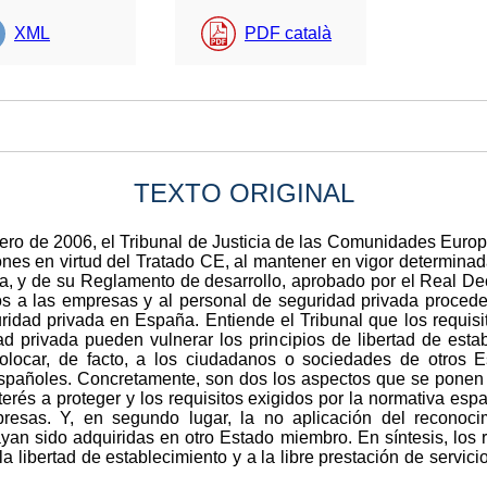
XML
PDF català
TEXTO ORIGINAL
ero de 2006, el Tribunal de Justicia de las Comunidades Eur
ones en virtud del Tratado CE, al mantener en vigor determinad
da, y de su Reglamento de desarrollo, aprobado por el Real De
os a las empresas y al personal de seguridad privada proced
ridad privada en España. Entiende el Tribunal que los requisi
ad privada pueden vulnerar los principios de libertad de estab
 colocar, de facto, a los ciudadanos o sociedades de otros
spañoles. Concretamente, son dos los aspectos que se ponen en
nterés a proteger y los requisitos exigidos por la normativa esp
resas. Y, en segundo lugar, la no aplicación del reconocim
yan sido adquiridas en otro Estado miembro. En síntesis, los re
a libertad de establecimiento y a la libre prestación de servic