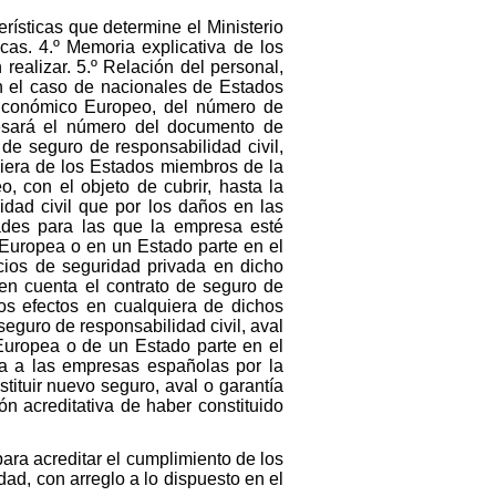
erísticas que determine el Ministerio
cas. 4.º Memoria explicativa de los
ealizar. 5.º Relación del personal,
n el caso de nacionales de Estados
Económico Europeo, del número de
resará el número del documento de
 de seguro de responsabilidad civil,
uiera de los Estados miembros de la
 con el objeto de cubrir, hasta la
idad civil que por los daños en las
dades para las que la empresa esté
Europea o en un Estado parte en el
cios de seguridad privada en dicho
 en cuenta el contrato de seguro de
mos efectos en cualquiera de dichos
eguro de responsabilidad civil, aval
 Europea o de un Estado parte en el
da a las empresas españolas por la
tituir nuevo seguro, aval o garantía
n acreditativa de haber constituido
ra acreditar el cumplimiento de los
ad, con arreglo a lo dispuesto en el