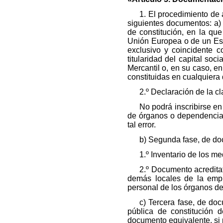
1. El procedimiento de 
siguientes documentos: a) F
de constitución, en la qu
Unión Europea o de un Est
exclusivo y coincidente c
titularidad del capital soc
Mercantil o, en su caso, 
constituidas en cualquiera
2.º Declaración de la cl
No podrá inscribirse en
de órganos o dependencias 
tal error.
b) Segunda fase, de do
1.º Inventario de los m
2.º Documento acreditat
demás locales de la empr
personal de los órganos de
c) Tercera fase, de doc
pública de constitución 
documento equivalente, si 