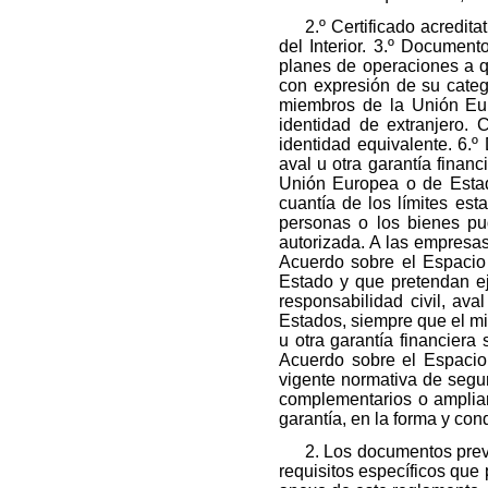
2.º Certificado acredita
del Interior. 3.º Document
planes de operaciones a qu
con expresión de su categ
miembros de la Unión Eu
identidad de extranjero.
identidad equivalente. 6.º
aval u otra garantía fina
Unión Europea o de Estad
cuantía de los límites est
personas o los bienes pud
autorizada. A las empresa
Acuerdo sobre el Espacio 
Estado y que pretendan ej
responsabilidad civil, ava
Estados, siempre que el mis
u otra garantía financier
Acuerdo sobre el Espacio 
vigente normativa de segur
complementarios o ampliar 
garantía, en la forma y con
2. Los documentos prev
requisitos específicos que 