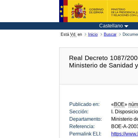
Castellano
Está
Vd.
en
Inicio
Buscar
Documen
Real Decreto 1087/2003
Ministerio de Sanidad
Publicado en:
«
BOE
»
núm
Sección:
I. Disposici
Departamento:
Ministerio 
Referencia:
BOE-A-200
Permalink ELI:
https://www.