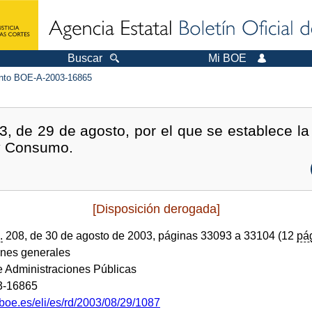
Buscar
Mi BOE
to BOE-A-2003-16865
, de 29 de agosto, por el que se establece la 
 y Consumo.
[Disposición derogada]
.
208, de 30 de agosto de 2003, páginas 33093 a 33104 (12
pá
ones generales
de Administraciones Públicas
3-16865
boe.es/eli/es/rd/2003/08/29/1087