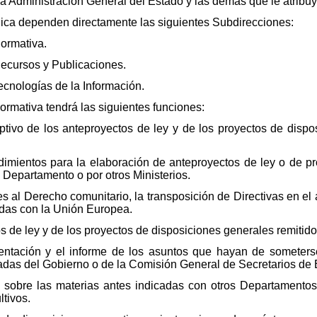
 Administración General del Estado y las demás que le atribuy
nica dependen directamente las siguientes Subdirecciones:
ormativa.
ecursos y Publicaciones.
ecnologías de la Información.
rmativa tendrá las siguientes funciones:
eptivo de los anteproyectos de ley y de los proyectos de dis
edimientos para la elaboración de anteproyectos de ley o de p
 Departamento o por otros Ministerios.
es al Derecho comunitario, la transposición de Directivas en e
nadas con la Unión Europea.
os de ley y de los proyectos de disposiciones generales remitido
entación y el informe de los asuntos que hayan de someters
adas del Gobierno o de la Comisión General de Secretarios de 
ón sobre las materias antes indicadas con otros Departamento
tivos.