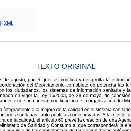
XML
TEXTO ORIGINAL
 de agosto, por el que se modifica y desarrolla la estructur
ordenación del Departamento con objeto de potenciar las fun
on los ciudadanos, los sistemas de información sanitaria y l
entrada en vigor la Ley 16/2003, de 28 de mayo, de cohesión
isiones exige una nueva modificación de la organización del Mi
ca íntegramente a la mejora de la calidad en el sistema sanitari
ituciones sanitarias, tanto públicas como privadas. A tal efecto,
ura de la calidad, el artículo 60 prevé la creación de una Age
Ministerio de Sanidad y Consumo al que corresponderá la ela
 sin perjuicio de las competencias de las comunidades autónom