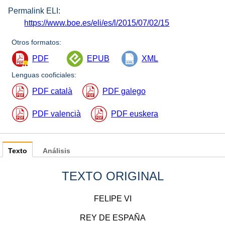
Permalink ELI:
https://www.boe.es/eli/es/l/2015/07/02/15
Otros formatos:
PDF
EPUB
XML
Lenguas cooficiales:
PDF català
PDF galego
PDF valencià
PDF euskera
Texto
Análisis
TEXTO ORIGINAL
FELIPE VI
REY DE ESPAÑA