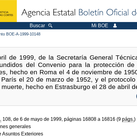
Buscar
Mi BOE
to BOE-A-1999-10148
ril de 1999, de la Secretaría General Técnic
efundidos del Convenio para la protección de
es, hecho en Roma el 4 de noviembre de 1950;
París el 20 de marzo de 1952, y el protocolo 
 muerte, hecho en Estrasburgo el 28 de abril d
.
108, de 6 de mayo de 1999, páginas 16808 a 16816 (9
págs.
)
ones generales
e Asuntos Exteriores