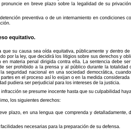
e pronuncie en breve plazo sobre la legalidad de su privació
detención preventiva o de un internamiento en condiciones con
ción.
eso equitativo.
 que su causa sea oída equitativa, públicamente y dentro de 
o por la ley, que decidirá los litigios sobre sus derechos y obl
en materia penal dirigida contra ella. La sentencia debe se
 ser prohibido a la prensa y al público durante la totalidad 
 la seguridad nacional en una sociedad democrática, cuando
 partes en el proceso así lo exijan o en la medida considerada 
ad pudiera ser perjudicial para los intereses de la justicia.
infracción se presume inocente hasta que su culpabilidad haya
imo, los siguientes derechos:
reve plazo, en una lengua que comprenda y detalladamente, de
s facilidades necesarias para la preparación de su defensa.