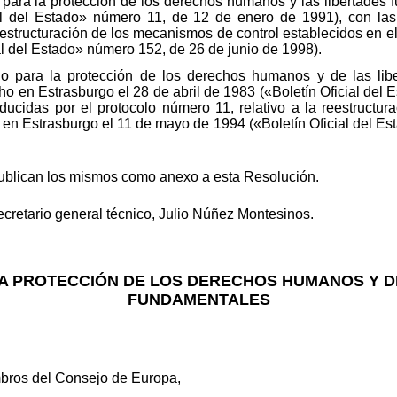
 para la protección de los derechos humanos y las libertades 
l del Estado» número 11, de 12 de enero de 1991), con las 
reestructuración de los mecanismos de control establecidos en 
l del Estado» número 152, de 26 de junio de 1998).
o para la protección de los derechos humanos y de las libe
ho en Estrasburgo el 28 de abril de 1983 («Boletín Oficial del 
oducidas por el protocolo número 11, relativo a la reestructu
 en Estrasburgo el 11 de mayo de 1994 («Boletín Oficial del Es
publican los mismos como anexo a esta Resolución.
ecretario general técnico, Julio Núñez Montesinos.
A PROTECCIÓN DE LOS DERECHOS HUMANOS Y D
FUNDAMENTALES
mbros del Consejo de Europa,