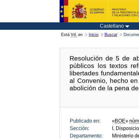
Castellano
Está
Vd.
en
Inicio
Buscar
Documen
Resolución de 5 de ab
públicos los textos r
libertades fundamental
al Convenio, hecho en 
abolición de la pena de
Publicado en:
«
BOE
»
núm
Sección:
I. Disposici
Departamento:
Ministerio d