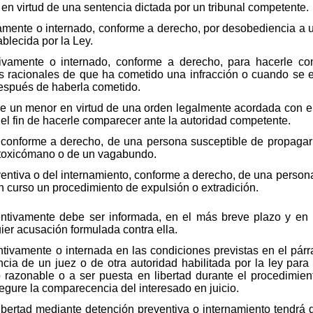
en virtud de una sentencia dictada por un tribunal competente.
vamente o internado, conforme a derecho, por desobediencia a u
blecida por la Ley.
ivamente o internado, conforme a derecho, para hacerle com
s racionales de que ha cometido una infracción o cuando se 
espués de haberla cometido.
 de un menor en virtud de una orden legalmente acordada con el 
el fin de hacerle comparecer ante la autoridad competente.
to, conforme a derecho, de una persona susceptible de propag
 toxicómano o de un vagabundo.
reventiva o del internamiento, conforme a derecho, de una perso
 en curso un procedimiento de expulsión o extradición.
entivamente debe ser informada, en el más breve plazo y en
ier acusación formulada contra ella.
tivamente o internada en las condiciones previstas en el párra
cia de un juez o de otra autoridad habilitada por la ley para 
razonable o a ser puesta en libertad durante el procedimien
gure la comparecencia del interesado en juicio.
ibertad mediante detención preventiva o internamiento tendrá 