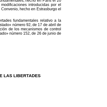
fundamentales, hecho en París el 20
modificaciones introducidas por el
el Convenio, hecho en Estrasburgo el
rtades fundamentales relativo a la
Estado» número 92, de 17 de abril de
ración de los mecanismos de control
tado» número 152, de 26 de junio de
E LAS LIBERTADES