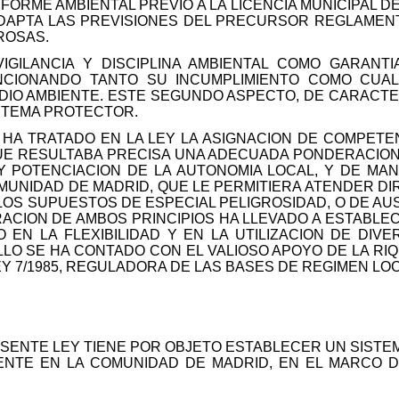
ORME AMBIENTAL PREVIO A LA LICENCIA MUNICIPAL DE
ADAPTA LAS PREVISIONES DEL PRECURSOR REGLAMEN
ROSAS.
VIGILANCIA Y DISCIPLINA AMBIENTAL COMO GARANTI
NCIONANDO TANTO SU INCUMPLIMIENTO COMO CUA
EDIO AMBIENTE. ESTE SEGUNDO ASPECTO, DE CARACT
STEMA PROTECTOR.
 HA TRATADO EN LA LEY LA ASIGNACION DE COMPETE
QUE RESULTABA PRECISA UNA ADECUADA PONDERACION 
Y POTENCIACION DE LA AUTONOMIA LOCAL, Y DE MAN
MUNIDAD DE MADRID, QUE LE PERMITIERA ATENDER DI
OS SUPUESTOS DE ESPECIAL PELIGROSIDAD, O DE AU
RACION DE AMBOS PRINCIPIOS HA LLEVADO A ESTABLE
 EN LA FLEXIBILIDAD Y EN LA UTILIZACION DE DI
LLO SE HA CONTADO CON EL VALIOSO APOYO DE LA RI
EY 7/1985, REGULADORA DE LAS BASES DE REGIMEN LOC
RESENTE LEY TIENE POR OBJETO ESTABLECER UN SIST
ENTE EN LA COMUNIDAD DE MADRID, EN EL MARCO DE