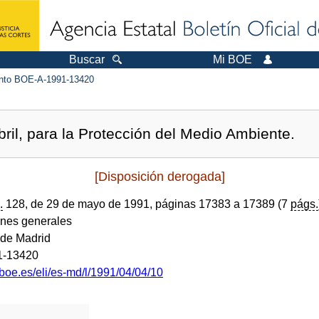
Buscar
Mi BOE
to BOE-A-1991-13420
ril, para la Protección del Medio Ambiente.
[Disposición derogada]
.
128, de 29 de mayo de 1991, páginas 17383 a 17389 (7
págs.
ones generales
de Madrid
1-13420
boe.es/eli/es-md/l/1991/04/04/10