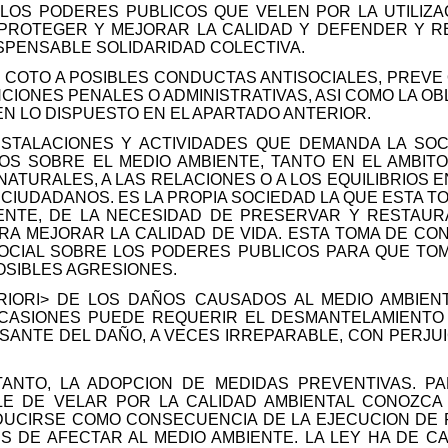
 LOS PODERES PUBLICOS QUE VELEN POR LA UTILIZA
ROTEGER Y MEJORAR LA CALIDAD Y DEFENDER Y R
ISPENSABLE SOLIDARIDAD COLECTIVA.
 COTO A POSIBLES CONDUCTAS ANTISOCIALES, PREVE 
NCIONES PENALES O ADMINISTRATIVAS, ASI COMO LA O
EN LO DISPUESTO EN EL APARTADO ANTERIOR.
NSTALACIONES Y ACTIVIDADES QUE DEMANDA LA SO
OS SOBRE EL MEDIO AMBIENTE, TANTO EN EL AMBIT
ATURALES, A LAS RELACIONES O A LOS EQUILIBRIOS E
OS CIUDADANOS. ES LA PROPIA SOCIEDAD LA QUE ESTA 
NTE, DE LA NECESIDAD DE PRESERVAR Y RESTAURA
RA MEJORAR LA CALIDAD DE VIDA. ESTA TOMA DE C
OCIAL SOBRE LOS PODERES PUBLICOS PARA QUE TO
POSIBLES AGRESIONES.
RIORI> DE LOS DAÑOS CAUSADOS AL MEDIO AMBIEN
 OCASIONES PUEDE REQUERIR EL DESMANTELAMIENTO 
USANTE DEL DAÑO, A VECES IRREPARABLE, CON PERJU
TANTO, LA ADOPCION DE MEDIDAS PREVENTIVAS. P
LE DE VELAR POR LA CALIDAD AMBIENTAL CONOZCA
UCIRSE COMO CONSECUENCIA DE LA EJECUCION DE
S DE AFECTAR AL MEDIO AMBIENTE. LA LEY HA DE CA