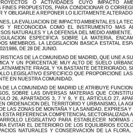
PROYECTOS O ACTIVIDADES CUYO IMPACTO AMBI
FINES PROPUESTOS, PARA CONDICIONAR O CORREGI
 Y OBLIGARLE A REPONER LO ILICITAMENTE ALTERADO 
NES, LA EVALUACION DE IMPACTO AMBIENTAL ES LA T
DOS Y RECONOCIDA COMO EL INSTRUMENTO MAS A
S NATURALES Y LA DEFENSA DEL MEDIO AMBIENTE. LA
EGULACION ESPECIFICA SOBRE LA MATERIA, ENCA
OS MIEMBROS. LA LEGISLACION BASICA ESTATAL ESP
/1986, DE 28 DE JUNIO.
ISTICAS DE LA COMUNIDAD DE MADRID, QUE UNE A SU
ICA Y UN PORCENTAJE MUY ALTO DE SUELO URBAN
LATIVAMENTE FRAGIL Y YA BASTANTE DETERIORADO, 
LLO LEGISLATIVO ESPECIFICO QUE PROPORCIONE LA
NTE EN NUESTRA COMUNIDAD.
 DE LA COMUNIDAD DE MADRID LE ATRIBUYE FUNCIONE
OS, SOBRE LAS DIVERSAS MATERIAS QUE CONSTITU
CULO 26, APARTADOS 3, 7 Y 9, Y EL ARTICULO 27, A
EN ORDENACION DEL TERRITORIO Y URBANISMO, LA AGR
N DE LAS ZONAS DE MONTAÑA Y LA SANIDAD. EXPRESA 
RA ESTA REFERENCIA COMPETENCIAL SECTORIALIZADA A
ARROLLO LEGISLATIVO PARA ESTABLECER NORMAS 
RA EVITAR EL DETERIORO DE LOS EQUILIBRIOS ECOL
SPACIOS NATURALES Y CONSERVACION DE LA FLORA,