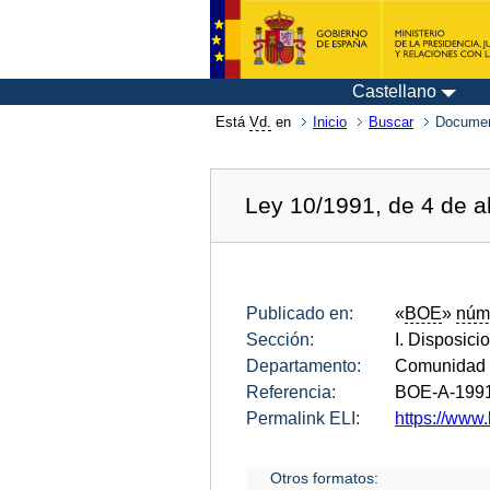
Castellano
Está
Vd.
en
Inicio
Buscar
Documen
Ley 10/1991, de 4 de ab
Publicado en:
«
BOE
»
núm
Sección:
I. Disposici
Departamento:
Comunidad 
Referencia:
BOE-A-199
Permalink ELI:
https://www.
Otros formatos: