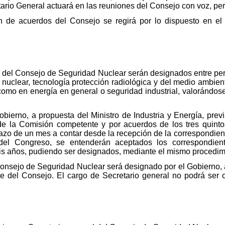
tario General actuará en las reuniones del Consejo con voz, per
 de acuerdos del Consejo se regirá por lo dispuesto en el ca
s del Consejo de Seguridad Nuclear serán designados entre pe
nuclear, tecnología protección radiológica y del medio ambient
í como en energía en general o seguridad industrial, valorándo
bierno, a propuesta del Ministro de Industria y Energía, pre
de la Comisión competente y por acuerdos de los tres quint
lazo de un mes a contar desde la recepción de la correspondien
 del Congreso, se entenderán aceptados los correspondien
is años, pudiendo ser designados, mediante el mismo procedimi
Consejo de Seguridad Nuclear será designado por el Gobierno, a
ble del Consejo. El cargo de Secretario general no podrá ser