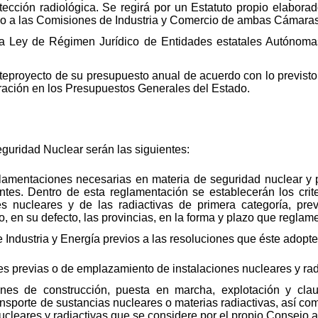
tección radiológica. Se regirá por un Estatuto propio elabora
ado a las Comisiones de Industria y Comercio de ambas Cámaras
la Ley de Régimen Jurídico de Entidades estatales Autónomas
nteproyecto de su presupuesto anual de acuerdo con lo previst
gración en los Presupuestos Generales del Estado.
guridad Nuclear serán las siguientes:
lamentaciones necesarias en materia de seguridad nuclear y p
tes. Dentro de esta reglamentación se establecerán los crite
es nucleares y de las radiactivas de primera categoría, pr
 en su defecto, las provincias, en la forma y plazo que reglam
de Industria y Energía previos a las resoluciones que éste adopte
s previas o de emplazamiento de instalaciones nucleares y radi
nes de construcción, puesta en marcha, explotación y clau
ransporte de sustancias nucleares o materias radiactivas, así c
cleares y radiactivas que se considere por el propio Consejo af