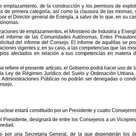
e emplazamiento, de la construcción y los permisos de explota
vas de primera categoría, así como la clausura de las mismas, 
, por el Director general de Energía, a salvo de lo que, en su c
utónomas.
zaciones de emplazamientos, el Ministerio de Industria y Energía
 el informe de las Comunidades Autónomas, Entes Preautonóm
olicitud del informe del Consejo. El informe de aquéllas se p
aciones vigentes y, en su caso, a las competencias que las mis
ipios afectados en relación a sus competencias en materia de
e refiere el presente artículo, el Gobierno podrá hacer uso de 
e la Ley de Régimen Jurídico del Suelo y Ordenación Urbana. 
a Administraciones Públicas no podrán ser denegadas o cond
nsejo.
clear estará constituido por un Presidente y cuatro Consejeros
l Presidente, designará de entre los Consejeros a un Vicepresi
rmedad.
ido por una Secretaria General, de la que dependerán los ó