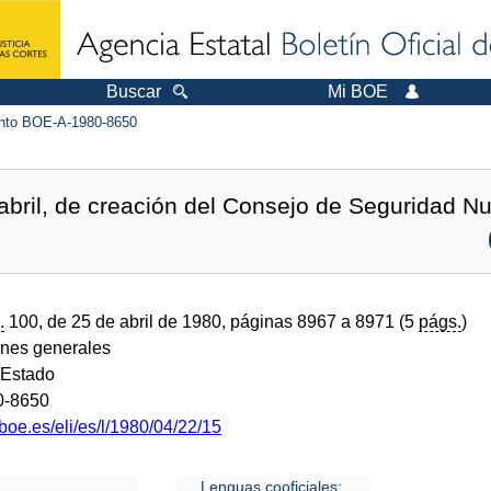
Buscar
Mi BOE
to BOE-A-1980-8650
abril, de creación del Consejo de Seguridad Nu
.
100, de 25 de abril de 1980, páginas 8967 a 8971 (5
págs.
)
ones generales
 Estado
0-8650
boe.es/eli/es/l/1980/04/22/15
Lenguas cooficiales: