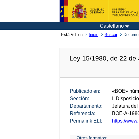
Castellano
Está
Vd.
en
Inicio
Buscar
Documen
Ley 15/1980, de 22 de 
Publicado en:
«
BOE
»
núm
Sección:
I. Disposici
Departamento:
Jefatura del
Referencia:
BOE-A-198
Permalink ELI:
https://www.
Otros formatos: