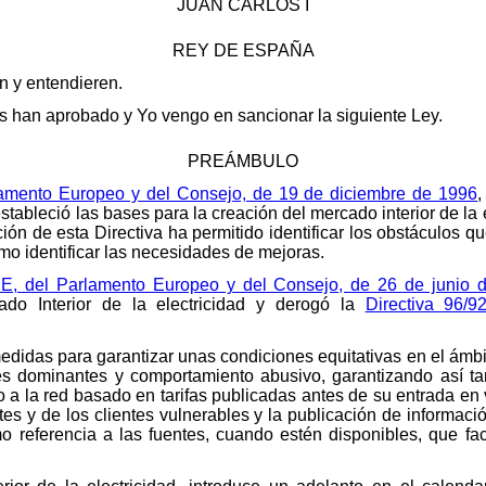
JUAN CARLOS I
REY DE ESPAÑA
en y entendieren.
 han aprobado y Yo vengo en sancionar la siguiente Ley.
PREÁMBULO
rlamento Europeo y del Consejo, de 19 de diciembre de 1996
,
 estableció las bases para la creación del mercado interior de la
ción de esta Directiva ha permitido identificar los obstáculos 
mo identificar las necesidades de mejoras.
CE, del Parlamento Europeo y del Consejo, de 26 de junio 
do Interior de la electricidad y derogó la
Directiva 96/9
didas para garantizar unas condiciones equitativas en el ámbit
 dominantes y comportamiento abusivo, garantizando así tari
 a la red basado en tarifas publicadas antes de su entrada en v
es y de los clientes vulnerables y la publicación de informaci
mo referencia a las fuentes, cuando estén disponibles, que fac