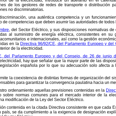
rior de la electricidad, introduce un adelanto en el calend
ones de los gestores de redes de transporte o distribución 
nes no discriminatorias.
iscriminación, una auténtica competencia y un funcionamient
o de competencias que deben asumir las autoridades de todos
embre
, del Sector Eléctrico, y sus disposiciones normativas de 
adas al suministro de energía eléctrica, consistentes en su ge
racomunitarios e internacionales, así como la gestión económica
nidas en la
Directiva 96/92/CE, del Parlamento Europeo y del
rior de la electricidad.
CE, del Parlamento Europeo y del Consejo, de 26 de junio 
 electricidad, hay que señalar que la mayor parte de las dispo
legislación española por lo que su adecuación solo afecta a 
rmite la coexistencia de distintas formas de organización del si
nsables para garantizar la convergencia paulatina hacia un me
stro ordenamiento aquellas previsiones contenidas en la
Direc
 sobre normas comunes para el mercado interior de la elect
na modificación de la Ley del Sector Eléctrico.
gación contenida en la citada Directiva consistente en que cad
 país, se da cumplimiento a la exigencia de designación explí