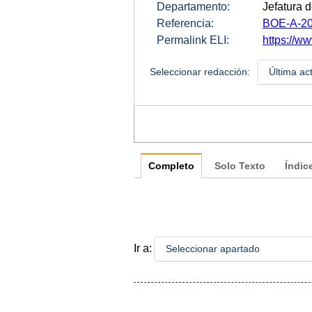
Departamento:
Jefatura 
Referencia:
BOE-A-20
Permalink ELI:
https://ww
Seleccionar redacción:
Última ac
Completo
Solo Texto
Índic
Ir a:
Seleccionar apartado