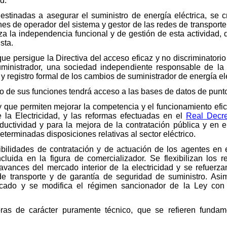
d.
destinadas a asegurar el suministro de energía eléctrica, se 
nes de operador del sistema y gestor de las redes de transport
za la independencia funcional y de gestión de esta actividad, 
sta.
 persigue la Directiva del acceso eficaz y no discriminatorio a
inistrador, una sociedad independiente responsable de la 
 registro formal de los cambios de suministrador de energía elé
icio de sus funciones tendrá acceso a las bases de datos de pun
 que permiten mejorar la competencia y el funcionamiento efi
 la Electricidad, y las reformas efectuadas en el
Real Decre
ductividad y para la mejora de la contratación pública y en 
determinadas disposiciones relativas al sector eléctrico.
ibilidades de contratación y de actuación de los agentes en 
luida en la figura de comercializador. Se flexibilizan los re
 avances del mercado interior de la electricidad y se refuerz
e transporte y de garantía de seguridad de suministro. Asim
rcado y se modifica el régimen sancionador de la Ley con
oras de carácter puramente técnico, que se refieren funda