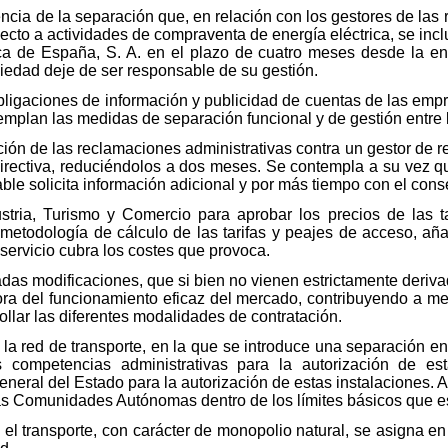
ncia de la separación que, en relación con los gestores de las 
ecto a actividades de compraventa de energía eléctrica, se incl
ica de España, S. A. en el plazo de cuatro meses desde la en
ciedad deje de ser responsable de su gestión.
ligaciones de información y publicidad de cuentas de las empr
templan las medidas de separación funcional y de gestión entre l
ión de las reclamaciones administrativas contra un gestor de re
 Directiva, reduciéndolos a dos meses. Se contempla a su vez q
le solicita información adicional y por más tiempo con el cons
ustria, Turismo y Comercio para aprobar los precios de las t
etodología de cálculo de las tarifas y peajes de acceso, aña
 servicio cubra los costes que provoca.
as modificaciones, que si bien no vienen estrictamente deriva
a del funcionamiento eficaz del mercado, contribuyendo a mejo
rollar las diferentes modalidades de contratación.
 la red de transporte, en la que se introduce una separación en
as competencias administrativas para la autorización de est
eneral del Estado para la autorización de estas instalaciones.
las Comunidades Autónomas dentro de los límites básicos que e
el transporte, con carácter de monopolio natural, se asigna en