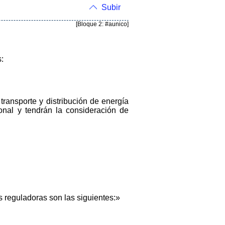
Subir
[Bloque 2: #aunico]
s:
transporte y distribución de energía
ional y tendrán la consideración de
s reguladoras son las siguientes:»