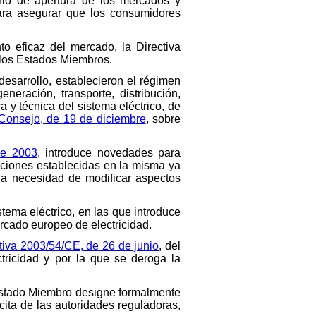
ario de apertura de los mercados y
para asegurar que los consumidores
o eficaz del mercado, la Directiva
 los Estados Miembros.
desarrollo, establecieron el régimen
neración, transporte, distribución,
 y técnica del sistema eléctrico, de
 Consejo, de 19 de diciembre
, sobre
de 2003
, introduce novedades para
siciones establecidas en la misma ya
la necesidad de modificar aspectos
stema eléctrico, en las que introduce
rcado europeo de electricidad.
tiva 2003/54/CE, de 26 de junio
, del
ricidad y por la que se deroga la
a Estado Miembro designe formalmente
cita de las autoridades reguladoras,