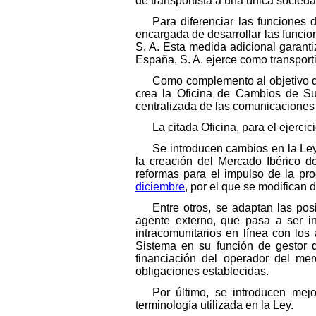
de transportista a una única socieda
Para diferenciar las funciones 
encargada de desarrollar las funcio
S. A. Esta medida adicional garanti
España, S. A. ejerce como transporti
Como complemento al objetivo que
crea la Oficina de Cambios de Sum
centralizada de las comunicaciones y
La citada Oficina, para el ejerc
Se introducen cambios en la Ley
la creación del Mercado Ibérico de
reformas para el impulso de la pro
diciembre
, por el que se modifican 
Entre otros, se adaptan las pos
agente externo, que pasa a ser inc
intracomunitarios en línea con los
Sistema en su función de gestor d
financiación del operador del me
obligaciones establecidas.
Por último, se introducen mej
terminología utilizada en la Ley.