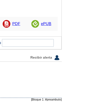
PDF
ePUB
o
Recibir alerta
[Bloque 1: #preambulo]