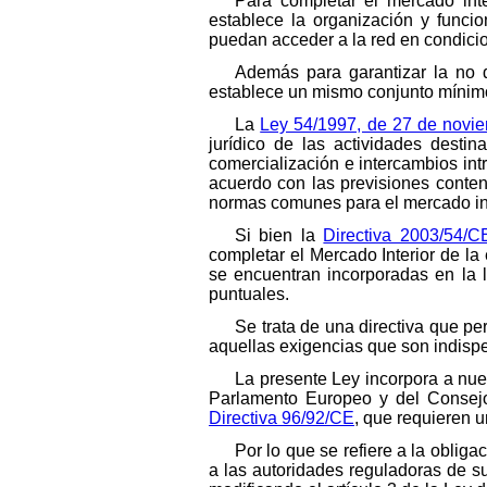
Para completar el mercado inte
establece la organización y funci
puedan acceder a la red en condicio
Además para garantizar la no d
establece un mismo conjunto mínim
La
Ley 54/1997, de 27 de novi
jurídico de las actividades destin
comercialización e intercambios int
acuerdo con las previsiones conte
normas comunes para el mercado inte
Si bien la
Directiva 2003/54/
completar el Mercado Interior de la
se encuentran incorporadas en la 
puntuales.
Se trata de una directiva que pe
aquellas exigencias que son indispe
La presente Ley incorpora a nue
Parlamento Europeo y del Consejo
Directiva 96/92/CE
, que requieren u
Por lo que se refiere a la obli
a las autoridades reguladoras de su