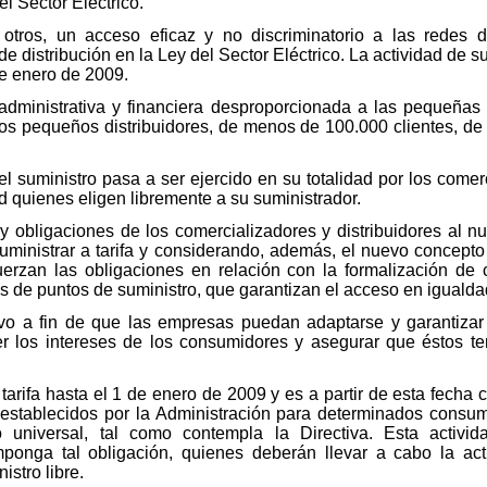
el Sector Eléctrico.
otros, un acceso eficaz y no discriminatorio a las redes de
de distribución en la Ley del Sector Eléctrico. La actividad de su
 de enero de 2009.
administrativa y financiera desproporcionada a las pequeñas 
los pequeños distribuidores, de menos de 100.000 clientes, de 
el suministro pasa a ser ejercido en su totalidad por los comer
d quienes eligen libremente a su suministrador.
 obligaciones de los comercializadores y distribuidores al n
suministrar a tarifa y considerando, además, el nuevo concepto
uerzan las obligaciones en relación con la formalización de 
s de puntos de suministro, que garantizan el acceso en igualda
vo a fin de que las empresas puedan adaptarse y garantizar
 los intereses de los consumidores y asegurar que éstos te
 tarifa hasta el 1 de enero de 2009 y es a partir de esta fecha 
establecidos por la Administración para determinados consum
io universal, tal como contempla la Directiva. Esta activi
ponga tal obligación, quienes deberán llevar a cabo la ac
istro libre.