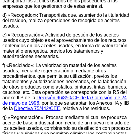
transportar los aceites usados de los poseedores a las
empresas que los gestionan o de estas entre sí.
d) «Recogedor»: Transportista que, asumiendo la titularidad
del residuo, realiza operaciones de recogida de aceites
usados.
e) «Recuperación»: Actividad de gestión de los aceites
usados cuyo objeto es el aprovechamiento de los recursos
contenidos en los aceites usados, en forma de valorización
material o energética, previos los tratamientos y
autorizaciones necesarias.
f) «Reciclado»: La valorización material de los aceites
usados, mediante regeneración o mediante otros
procedimientos, que permita su utilización, previos los
tratamientos y autorizaciones necesarios, en la fabricación
de otros productos como asfaltos, pinturas, tintas, barnices,
cauchos, etc. Esta operación se corresponde con la R5 del
anexo II B de la
Decisión 96/350/CE de la Comisión, de 24
de mayo de 1996
, por la que se adaptan los Anexos IIA y IIB
de la
Directiva 75/442/CEE
, relativa a los residuos.
g) «Regeneración»: Proceso mediante el cual se produzca
aceite de base industrial por medio de un nuevo refinado de
los aceites usados, combinando su destilación con procesos
físicos y químicos que permitan eliminar los contaminantes,