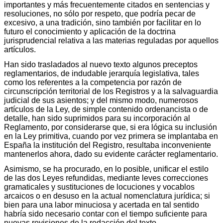
importantes y más frecuentemente citados en sentencias y
resoluciones, no sólo por respeto, que podría pecar de
excesivo, a una tradición, sino también por facilitar en lo
futuro el conocimiento y aplicación de la doctrina
jurisprudencial relativa a las materias reguladas por aquellos
artículos.
Han sido trasladados al nuevo texto algunos preceptos
reglamentarios, de indudable jerarquía legislativa, tales
como los referentes a la competencia por razón de
circunscripción territorial de los Registros y a la salvaguardia
judicial de sus asientos; y del mismo modo, numerosos
artículos de la Ley, de simple contenido ordenancista o de
detalle, han sido suprimidos para su incorporación al
Reglamento, por considerarse que, si era lógica su inclusión
en la Ley primitiva, cuando por vez primera se implantaba en
España la institución del Registro, resultaba inconveniente
mantenerlos ahora, dado su evidente carácter reglamentario.
Asimismo, se ha procurado, en lo posible, unificar el estilo
de las dos Leyes refundidas, mediante leves correcciones
gramaticales y sustituciones de locuciones y vocablos
arcaicos o en desuso en la actual nomenclatura jurídica; si
bien para una labor minuciosa y acertada en tal sentido
habría sido necesario contar con el tiempo suficiente para
nuevas revisiones de la redacción del texto.