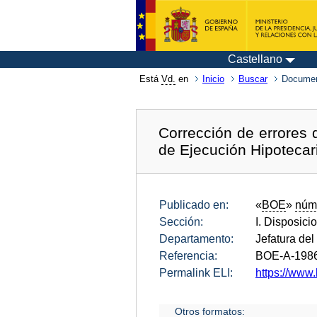
Castellano
Está
Vd.
en
Inicio
Buscar
Documen
Corrección de errores
de Ejecución Hipotecar
Publicado en:
«
BOE
»
núm
Sección:
I. Disposici
Departamento:
Jefatura del
Referencia:
BOE-A-198
Permalink ELI:
https://www
Otros formatos: