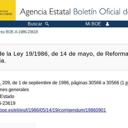
Buscar
Mi BOE
to BOE-A-1986-23619
 de la Ley 19/1986, de 14 de mayo, de Reforma
ia.
.
209, de 1 de septiembre de 1986, páginas 30566 a 30566 (1
p
ones generales
 Estado
6-23619
.boe.es/eli/es/l/1986/05/14/19/corrigendum/19860901