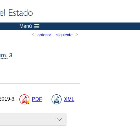
Menú
anterior
siguiente
úm.
3
2019-3
:
PDF
XML