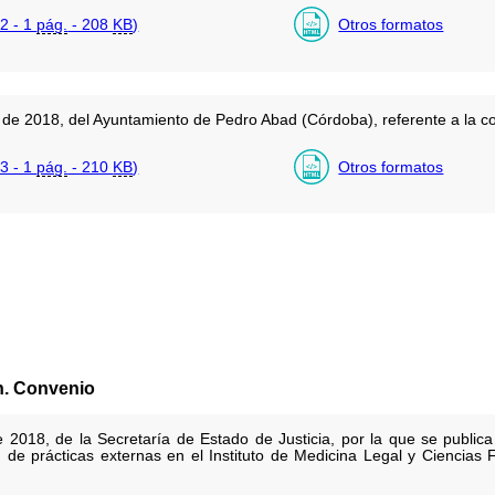
2 - 1
pág.
- 208
KB
)
Otros formatos
de 2018, del Ayuntamiento de Pedro Abad (Córdoba), referente a la co
3 - 1
pág.
- 210
KB
)
Otros formatos
n. Convenio
 2018, de la Secretaría de Estado de Justicia, por la que se public
n de prácticas externas en el Instituto de Medicina Legal y Ciencia