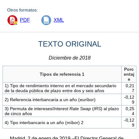
Otros formatos:
PDF
XML
TEXTO ORIGINAL
Diciembre de 2018
Porc
Tipos de referencia 1
entaj
e
1) Tipo de rendimiento interno en el mercado secundario
0,21
de la deuda pública de plazo entre dos y seis años
7
-0,12
2) Referencia interbancaria a un año (euríbor)
9
3) Permuta de intereses/
Interest Rate Swap
(
IRS
) al plazo
0,25
de cinco años
4
-0,12
4) Tipo interbancario a un año (míbor) 2
9
Madrid, 2 de enero de 2019.–El Director General de