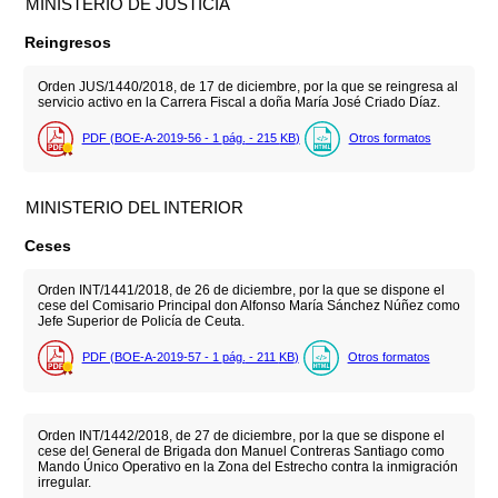
MINISTERIO DE JUSTICIA
Reingresos
Orden JUS/1440/2018, de 17 de diciembre, por la que se reingresa al
servicio activo en la Carrera Fiscal a doña María José Criado Díaz.
PDF (BOE-A-2019-56 - 1
pág.
- 215
KB
)
Otros formatos
MINISTERIO DEL INTERIOR
Ceses
Orden INT/1441/2018, de 26 de diciembre, por la que se dispone el
cese del Comisario Principal don Alfonso María Sánchez Núñez como
Jefe Superior de Policía de Ceuta.
PDF (BOE-A-2019-57 - 1
pág.
- 211
KB
)
Otros formatos
Orden INT/1442/2018, de 27 de diciembre, por la que se dispone el
cese del General de Brigada don Manuel Contreras Santiago como
Mando Único Operativo en la Zona del Estrecho contra la inmigración
irregular.