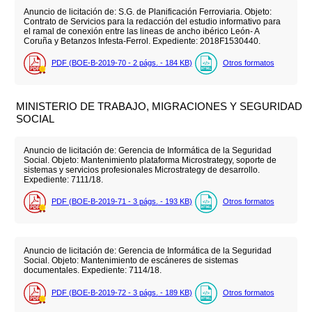
Anuncio de licitación de: S.G. de Planificación Ferroviaria. Objeto:
Contrato de Servicios para la redacción del estudio informativo para
el ramal de conexión entre las lineas de ancho ibérico León- A
Coruña y Betanzos Infesta-Ferrol. Expediente: 2018F1530440.
PDF (BOE-B-2019-70 - 2
págs.
- 184
KB
)
Otros formatos
MINISTERIO DE TRABAJO, MIGRACIONES Y SEGURIDAD
SOCIAL
Anuncio de licitación de: Gerencia de Informática de la Seguridad
Social. Objeto: Mantenimiento plataforma Microstrategy, soporte de
sistemas y servicios profesionales Microstrategy de desarrollo.
Expediente: 7111/18.
PDF (BOE-B-2019-71 - 3
págs.
- 193
KB
)
Otros formatos
Anuncio de licitación de: Gerencia de Informática de la Seguridad
Social. Objeto: Mantenimiento de escáneres de sistemas
documentales. Expediente: 7114/18.
PDF (BOE-B-2019-72 - 3
págs.
- 189
KB
)
Otros formatos