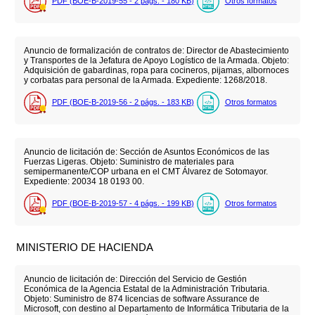
PDF (BOE-B-2019-55 - 2
págs.
- 180
KB
)
Otros formatos
Anuncio de formalización de contratos de: Director de Abastecimiento
y Transportes de la Jefatura de Apoyo Logístico de la Armada. Objeto:
Adquisición de gabardinas, ropa para cocineros, pijamas, albornoces
y corbatas para personal de la Armada. Expediente: 1268/2018.
PDF (BOE-B-2019-56 - 2
págs.
- 183
KB
)
Otros formatos
Anuncio de licitación de: Sección de Asuntos Económicos de las
Fuerzas Ligeras. Objeto: Suministro de materiales para
semipermanente/COP urbana en el CMT Álvarez de Sotomayor.
Expediente: 20034 18 0193 00.
PDF (BOE-B-2019-57 - 4
págs.
- 199
KB
)
Otros formatos
MINISTERIO DE HACIENDA
Anuncio de licitación de: Dirección del Servicio de Gestión
Económica de la Agencia Estatal de la Administración Tributaria.
Objeto: Suministro de 874 licencias de software Assurance de
Microsoft, con destino al Departamento de Informática Tributaria de la