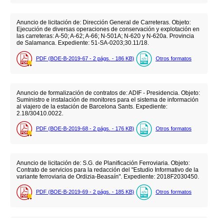
Anuncio de licitación de: Dirección General de Carreteras. Objeto:
Ejecución de diversas operaciones de conservación y explotación en
las carreteras: A-50; A-62; A-66; N-501A; N-620 y N-620a. Provincia
de Salamanca. Expediente: 51-SA-0203;30.11/18.
PDF (BOE-B-2019-67 - 2
págs.
- 186
KB
)
Otros formatos
Anuncio de formalización de contratos de: ADIF - Presidencia. Objeto:
Suministro e instalación de monitores para el sistema de información
al viajero de la estación de Barcelona Sants. Expediente:
2.18/30410.0022.
PDF (BOE-B-2019-68 - 2
págs.
- 176
KB
)
Otros formatos
Anuncio de licitación de: S.G. de Planificación Ferroviaria. Objeto:
Contrato de servicios para la redacción del "Estudio Informativo de la
variante ferroviaria de Ordizia-Beasaín". Expediente: 2018F2030450.
PDF (BOE-B-2019-69 - 2
págs.
- 185
KB
)
Otros formatos