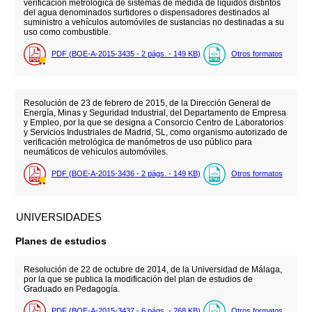
verificación metrológica de sistemas de medida de líquidos distintos
del agua denominados surtidores o dispensadores destinados al
suministro a vehículos automóviles de sustancias no destinadas a su
uso como combustible.
PDF (BOE-A-2015-3435 - 2
págs.
- 149
KB
)
Otros formatos
Resolución de 23 de febrero de 2015, de la Dirección General de
Energía, Minas y Seguridad Industrial, del Departamento de Empresa
y Empleo, por la que se designa a Consorcio Centro de Laboratorios
y Servicios Industriales de Madrid, SL, como organismo autorizado de
verificación metrológica de manómetros de uso público para
neumáticos de vehículos automóviles.
PDF (BOE-A-2015-3436 - 2
págs.
- 149
KB
)
Otros formatos
UNIVERSIDADES
Planes de estudios
Resolución de 22 de octubre de 2014, de la Universidad de Málaga,
por la que se publica la modificación del plan de estudios de
Graduado en Pedagogía.
PDF (BOE-A-2015-3437 - 6
págs.
- 268
KB
)
Otros formatos