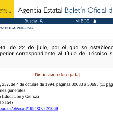
Buscar
Mi BOE
to BOE-A-1994-21547
4, de 22 de julio, por el que se establece 
perior correspondiente al título de Técnico s
[Disposición derogada]
.
237, de 4 de octubre de 1994, páginas 30683 a 30693 (11
pág
ones generales
de Educación y Ciencia
4-21547
boe.es/eli/es/rd/1994/07/22/1669